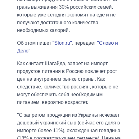
грань выживания 30% российских семей,
которые уже сегодня экономят на еде и не
получают достаточного количества
необходимых калорий.
Об этом
пишет
"
Slon
.
ru
"
,
передает
"Слово и
Дело"
.
Как считает Шагайда, запрет на импорт
продуктов питания в Россию повлечет рост
цен на внутреннем рынке страны. Как
следствие, количество россиян, которые не
могут обеспечить себя необходимым
питанием, вероятно возрастет.
"С запретом продукции из Украины исчезает
дешевый украинский сыр (сейчас его доля в
импорте более 11%), охлажденная говядина
(13% в соответствующем сегменте). Цена на