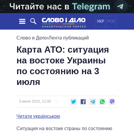
УКР
РОС
НОВОСТИ
Слово и Дело
›
Лента публикаций
Карта АТО: ситуация
ОБЕЩАНИЯ
ЛЕНТА
ПОЛИТИКА
на востоке Украины
СОБЫТИЯ
ЭКОНОМИКА
ПОЛИТИКИ
по состоянию на 3
СТАТЬИ
ОБЩЕСТВО
ИНФОГРАФИКА
МНЕНИЯ
МИР
ВСЕ ПОЛИТИКИ
июля
ОБЗОРЫ
ПРЕЗИДЕНТ И ОФИС
ВИДЕО
ДАЙДЖЕСТЫ
ВЕРХОВНАЯ РАДА
3 июля 2015, 12:40
ПОДДЕРЖАТЬ
КАБИНЕТ МИНИСТРОВ
ГЛАВЫ ОБЛАДМИНИСТРАЦИЙ
Читати українською
СРАВНЕНИЕ ПОЛИТИКОВ
МЭРЫ
Ситуация на востоке страны по состоянию
ВСЕ ПЕРСОНЫ