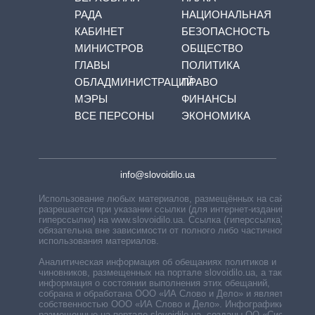
РАДА
НАЦИОНАЛЬНАЯ
КАБИНЕТ
БЕЗОПАСНОСТЬ
МИНИСТРОВ
ОБЩЕСТВО
ГЛАВЫ
ПОЛИТИКА
ОБЛАДМИНИСТРАЦИЙ
ПРАВО
МЭРЫ
ФИНАНСЫ
ВСЕ ПЕРСОНЫ
ЭКОНОМИКА
info@slovoidilo.ua
Использование любых материалов, размещённых на сайте,
разрешается при указании ссылки (для интернет-изданий —
гиперссылки) на www.slovoidilo.ua. Ссылка (гиперссылка)
обязательна вне зависимости от полного либо частичного
использования материалов.
Аналитическая информация об обещаниях политиков и
чиновников, размещенных на портале slovoidilo.ua, а также
информация о состоянии выполнения этих обещаний,
собрана и обработана ООО «ИА Слово и Дело» и является
собственностью ООО «ИА Слово и Дело». Инфографики,
размещенные на портале slovoidilo.ua, созданы ОО «Система