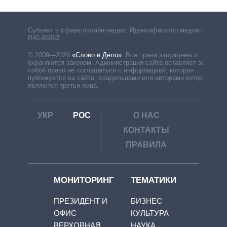
Субъект в сфере онлайн-медиа. Идентификатор медиа –
R40-05063
© 2009—2026
«Слово и Дело»
.
Все права защищены и
охраняются законом. Администрация сайта оставляет за
собой право не соглашаться с информацией, которая
публикуется на сайте, владельцами или авторами которой
являются третьи лица.
УКР
РОС
О НАС
КОНТАКТЫ
ПРАВИЛА
МОНИТОРИНГ
ТЕМАТИКИ
ПРЕЗИДЕНТ И
БИЗНЕС
ОФИС
КУЛЬТУРА
ВЕРХОВНАЯ
НАУКА