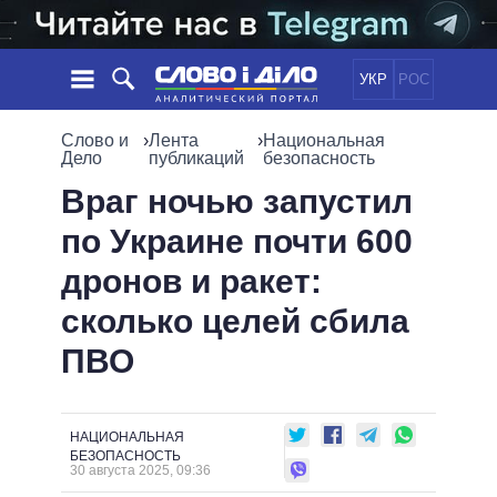
УКР
РОС
НОВОСТИ
Слово и
›
Лента
›
Национальная
Дело
публикаций
безопасность
ОБЕЩАНИЯ
ЛЕНТА
ПОЛИТИКА
Враг ночью запустил
СОБЫТИЯ
ЭКОНОМИКА
по Украине почти 600
ПОЛИТИКИ
СТАТЬИ
ОБЩЕСТВО
дронов и ракет:
ИНФОГРАФИКА
МНЕНИЯ
МИР
ВСЕ ПОЛИТИКИ
сколько целей сбила
ОБЗОРЫ
ПРЕЗИДЕНТ И ОФИС
ВИДЕО
ПВО
ДАЙДЖЕСТЫ
ВЕРХОВНАЯ РАДА
ПОДДЕРЖАТЬ
КАБИНЕТ МИНИСТРОВ
ГЛАВЫ ОБЛАДМИНИСТРАЦИЙ
СРАВНЕНИЕ ПОЛИТИКОВ
НАЦИОНАЛЬНАЯ
МЭРЫ
БЕЗОПАСНОСТЬ
30 августа 2025, 09:36
ВСЕ ПЕРСОНЫ