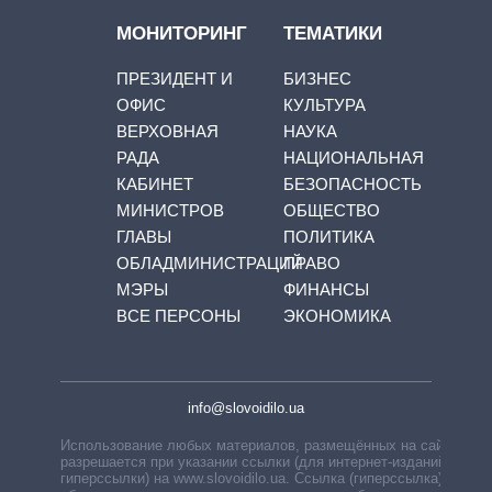
МОНИТОРИНГ
ТЕМАТИКИ
ПРЕЗИДЕНТ И
БИЗНЕС
ОФИС
КУЛЬТУРА
ВЕРХОВНАЯ
НАУКА
РАДА
НАЦИОНАЛЬНАЯ
КАБИНЕТ
БЕЗОПАСНОСТЬ
МИНИСТРОВ
ОБЩЕСТВО
ГЛАВЫ
ПОЛИТИКА
ОБЛАДМИНИСТРАЦИЙ
ПРАВО
МЭРЫ
ФИНАНСЫ
ВСЕ ПЕРСОНЫ
ЭКОНОМИКА
info@slovoidilo.ua
Использование любых материалов, размещённых на сайте,
разрешается при указании ссылки (для интернет-изданий —
гиперссылки) на www.slovoidilo.ua. Ссылка (гиперссылка)