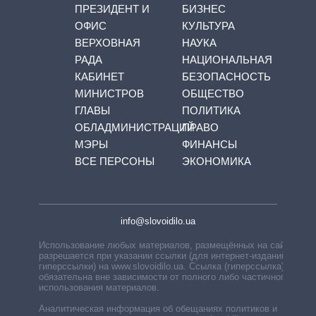
ПРЕЗИДЕНТ И
БИЗНЕС
ОФИС
КУЛЬТУРА
ВЕРХОВНАЯ
НАУКА
РАДА
НАЦИОНАЛЬНАЯ
КАБИНЕТ
БЕЗОПАСНОСТЬ
МИНИСТРОВ
ОБЩЕСТВО
ГЛАВЫ
ПОЛИТИКА
ОБЛАДМИНИСТРАЦИЙ
ПРАВО
МЭРЫ
ФИНАНСЫ
ВСЕ ПЕРСОНЫ
ЭКОНОМИКА
info@slovoidilo.ua
Использование любых материалов, размещённых на сайте,
разрешается при указании ссылки (для интернет-изданий —
гиперссылки) на www.slovoidilo.ua. Ссылка (гиперссылка)
обязательна вне зависимости от полного либо частичного
использования материалов.
Аналитическая информация об обещаниях политиков и