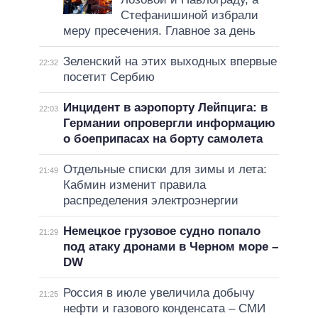
Стефанишиной избрали
меру пресечения. Главное за день
Зеленский на этих выходных впервые
22:32
посетит Сербию
Инцидент в аэропорту Лейпцига: в
22:03
Германии опровергли информацию
о боеприпасах на борту самолета
Отдельные списки для зимы и лета:
21:49
Кабмин изменит правила
распределения электроэнергии
Немецкое грузовое судно попало
21:29
под атаку дронами в Черном море –
DW
Россия в июле увеличила добычу
21:25
нефти и газового конденсата – СМИ