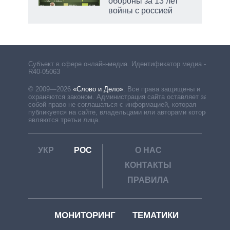
обороны за 13 лет
войны с россией
рф
Субъект в сфере онлайн-медиа. Идентификатор медиа –
R40-05063
© 2009—2026
«Слово и Дело»
.
Все права защищены и
охраняются законом. Администрация сайта оставляет за
собой право не соглашаться с информацией, которая
публикуется на сайте, владельцами или авторами которой
являются третьи лица.
УКР
РОС
О НАС
КОНТАКТЫ
ПРАВИЛА
МОНИТОРИНГ
ТЕМАТИКИ