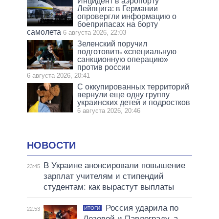
Инцидент в аэропорту
Лейпцига: в Германии
опровергли информацию о
боеприпасах на борту
самолета
6 августа 2026, 22:03
Зеленский поручил
подготовить «специальную
санкционную операцию»
против россии
6 августа 2026, 20:41
С оккупированных территорий
вернули еще одну группу
украинских детей и подростков
6 августа 2026, 20:46
НОВОСТИ
В Украине анонсировали повышение
23:45
зарплат учителям и стипендий
студентам: как вырастут выплаты
Россия ударила по
ИТОГИ
22:53
Лозовой и Павлограду, а