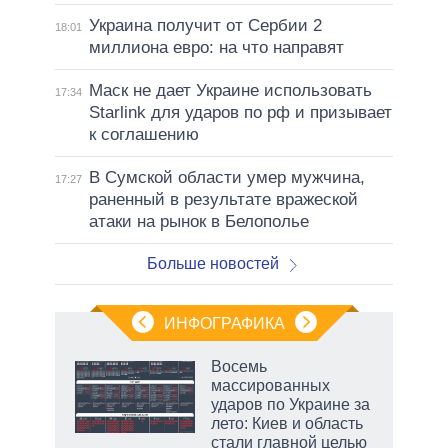
Украина получит от Сербии 2
18:01
миллиона евро: на что направят
Маск не дает Украине использовать
17:34
Starlink для ударов по рф и призывает
к соглашению
В Сумской области умер мужчина,
17:27
раненный в результате вражеской
атаки на рынок в Белополье
Больше новостей
ИНФОГРАФИКА
еля
Восемь
массированных
ударов по Украине за
лето: Киев и область
стали главной целью