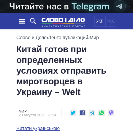
УКР
РОС
НОВОСТИ
Слово и Дело
›
Лента публикаций
›
Мир
Китай готов при
ОБЕЩАНИЯ
ЛЕНТА
ПОЛИТИКА
определенных
СОБЫТИЯ
ЭКОНОМИКА
ПОЛИТИКИ
условиях отправить
СТАТЬИ
ОБЩЕСТВО
ИНФОГРАФИКА
МНЕНИЯ
МИР
ВСЕ ПОЛИТИКИ
миротворцев в
ОБЗОРЫ
ПРЕЗИДЕНТ И ОФИС
Украину – Welt
ВИДЕО
ДАЙДЖЕСТЫ
ВЕРХОВНАЯ РАДА
ПОДДЕРЖАТЬ
КАБИНЕТ МИНИСТРОВ
ГЛАВЫ ОБЛАДМИНИСТРАЦИЙ
МИР
СРАВНЕНИЕ ПОЛИТИКОВ
23 августа 2025, 13:54
МЭРЫ
Читати українською
ВСЕ ПЕРСОНЫ