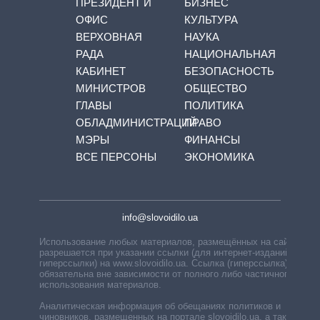
ПРЕЗИДЕНТ И
БИЗНЕС
ОФИС
КУЛЬТУРА
ВЕРХОВНАЯ
НАУКА
РАДА
НАЦИОНАЛЬНАЯ
КАБИНЕТ
БЕЗОПАСНОСТЬ
МИНИСТРОВ
ОБЩЕСТВО
ГЛАВЫ
ПОЛИТИКА
ОБЛАДМИНИСТРАЦИЙ
ПРАВО
МЭРЫ
ФИНАНСЫ
ВСЕ ПЕРСОНЫ
ЭКОНОМИКА
info@slovoidilo.ua
Использование любых материалов, размещённых на сайте,
разрешается при указании ссылки (для интернет-изданий —
гиперссылки) на www.slovoidilo.ua. Ссылка (гиперссылка)
обязательна вне зависимости от полного либо частичного
использования материалов.
Аналитическая информация об обещаниях политиков и
чиновников, размещенных на портале slovoidilo.ua, а также