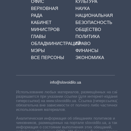
ОФИС
КУЛЬТУРА
ВЕРХОВНАЯ
НАУКА
РАДА
НАЦИОНАЛЬНАЯ
КАБИНЕТ
БЕЗОПАСНОСТЬ
МИНИСТРОВ
ОБЩЕСТВО
ГЛАВЫ
ПОЛИТИКА
ОБЛАДМИНИСТРАЦИЙ
ПРАВО
МЭРЫ
ФИНАНСЫ
ВСЕ ПЕРСОНЫ
ЭКОНОМИКА
info@slovoidilo.ua
Использование любых материалов, размещённых на сайте,
разрешается при указании ссылки (для интернет-изданий —
гиперссылки) на www.slovoidilo.ua. Ссылка (гиперссылка)
обязательна вне зависимости от полного либо частичного
использования материалов.
Аналитическая информация об обещаниях политиков и
чиновников, размещенных на портале slovoidilo.ua, а также
информация о состоянии выполнения этих обещаний,