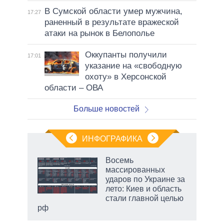
В Сумской области умер мужчина,
17:27
раненный в результате вражеской
атаки на рынок в Белополье
Оккупанты получили
17:01
указание на «свободную
охоту» в Херсонской
области – ОВА
Больше новостей
ИНФОГРАФИКА
еля
Восемь
массированных
ударов по Украине за
лето: Киев и область
стали главной целью
рф
маги