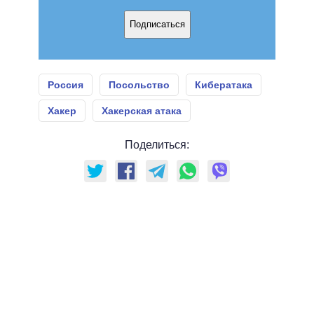
Подписаться
Россия
Посольство
Кибератака
Хакер
Хакерская атака
Поделиться: