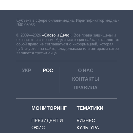
Субъект в сфере онлайн-медиа. Идентификатор медиа –
R40-05063
© 2009—2026
«Слово и Дело»
.
Все права защищены и
охраняются законом. Администрация сайта оставляет за
собой право не соглашаться с информацией, которая
публикуется на сайте, владельцами или авторами которой
являются третьи лица.
УКР
РОС
О НАС
КОНТАКТЫ
ПРАВИЛА
МОНИТОРИНГ
ТЕМАТИКИ
ПРЕЗИДЕНТ И
БИЗНЕС
ОФИС
КУЛЬТУРА