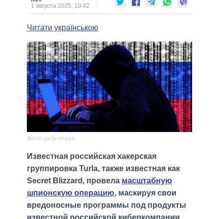
1 августа 2025, 10:42
Читати українською
Фото: getty image
Известная российская хакерская
группировка Turla, также известная как
Secret Blizzard, провела
масштабную
шпионскую операцию
, маскируя свои
вредоносные программы под продукты
известной российской киберкомпании