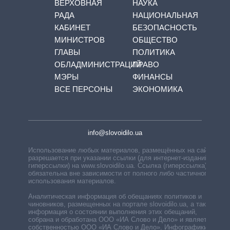
ВЕРХОВНАЯ
НАУКА
РАДА
НАЦИОНАЛЬНАЯ
КАБИНЕТ
БЕЗОПАСНОСТЬ
МИНИСТРОВ
ОБЩЕСТВО
ГЛАВЫ
ПОЛИТИКА
ОБЛАДМИНИСТРАЦИЙ
ПРАВО
МЭРЫ
ФИНАНСЫ
ВСЕ ПЕРСОНЫ
ЭКОНОМИКА
info@slovoidilo.ua
Использование любых материалов, размещённых на сайте,
разрешается при указании ссылки (для интернет-изданий —
гиперссылки) на www.slovoidilo.ua. Ссылка (гиперссылка)
обязательна вне зависимости от полного либо частичного
использования материалов.
Аналитическая информация об обещаниях политиков и
чиновников, размещенных на портале slovoidilo.ua, а также
информация о состоянии выполнения этих обещаний,
собрана и обработана ООО «ИА Слово и Дело» и является
собственностью ООО «ИА Слово и Дело». Инфографики,