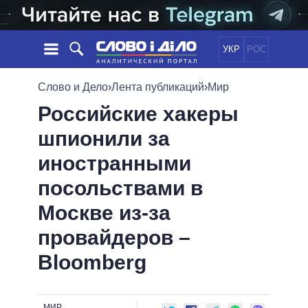
УКР
РОС
НОВОСТИ
Слово и Дело
›
Лента публикаций
›
Мир
Российские хакеры
ОБЕЩАНИЯ
ЛЕНТА
ПОЛИТИКА
шпионили за
СОБЫТИЯ
ЭКОНОМИКА
ПОЛИТИКИ
иностранными
СТАТЬИ
ОБЩЕСТВО
ИНФОГРАФИКА
МНЕНИЯ
МИР
ВСЕ ПОЛИТИКИ
посольствами в
ОБЗОРЫ
ПРЕЗИДЕНТ И ОФИС
Москве из-за
ВИДЕО
ДАЙДЖЕСТЫ
ВЕРХОВНАЯ РАДА
провайдеров –
ПОДДЕРЖАТЬ
КАБИНЕТ МИНИСТРОВ
Bloomberg
ГЛАВЫ ОБЛАДМИНИСТРАЦИЙ
СРАВНЕНИЕ ПОЛИТИКОВ
МЭРЫ
ВСЕ ПЕРСОНЫ
МИР