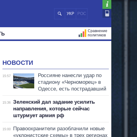
УКР
РОС
Сравнение
ТЬ
политиков
СТРАЦИЙ
МЭРЫ
ВСЕ ПЕРСОНЫ
НОВОСТИ
Россияне нанесли удар по
15:57
стадиону «Черноморец» в
Одессе, есть пострадавший
Зеленский дал задание усилить
15:36
направления, которые сейчас
штурмует армия рф
Правоохранители разоблачили новые
15:00
«уклонистские схемы» в трех регионах