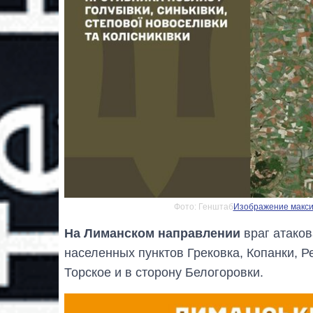
Фото: Генштаб
Изображение максим
На Лиманском направлении
враг атаков
населенных пунктов Грековка, Копанки, Р
Торское и в сторону Белогоровки.