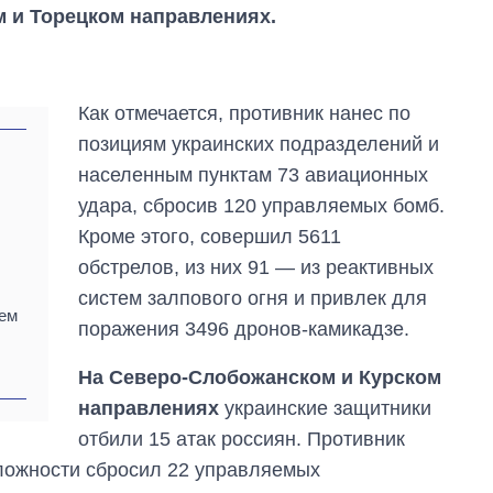
м и Торецком направлениях.
Как отмечается, противник нанес по
позициям украинских подразделений и
населенным пунктам 73 авиационных
удара, сбросив 120 управляемых бомб.
Кроме этого, совершил 5611
обстрелов, из них 91 — из реактивных
систем залпового огня и привлек для
ем
поражения 3496 дронов-камикадзе.
На Северо-Слобожанском и Курском
направлениях
украинские защитники
Как за 10 лет
отбили 15 атак россиян. Противник
изменилось
количество
сложности сбросил 22 управляемых
поступающих в