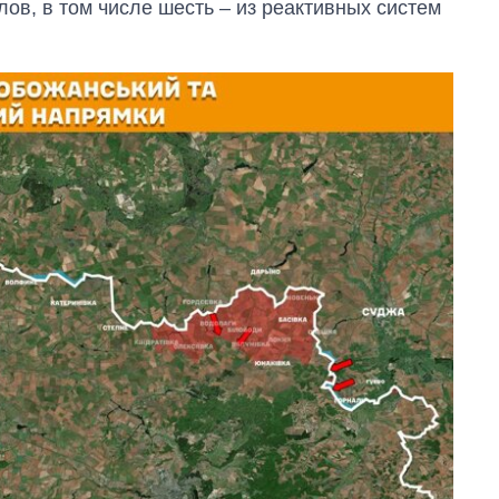
ов, в том числе шесть – из реактивных систем
бакалавриат,
магистратуру и
аспирантуру