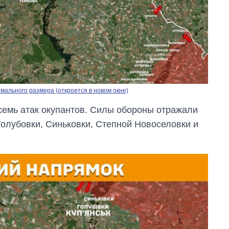
ального размера (откроется в новом окне)
емь атак окупантов. Силы обороны отражали
олубовки, Синьковки, Степной Новоселовки и