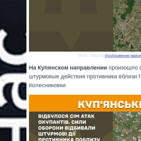
Фото: Генштаб
Изображение максим
На Купянском направлении
произошло с
штурмовые действия противника вблизи Г
Колесниковки.