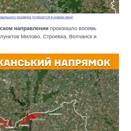
ального размера (откроется в новом окне)
ском направлении
произошло восемь
пунктов Милово, Строевка, Волчанск и