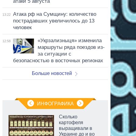
атаки 5 августа
Атака рф на Сумщину: количество
13:22
пострадавших увеличилось до 13
человек
«Укрзализныця» изменила
12:58
маршруты ряда поездов из-
за ситуации с
безопасностью в восточных регионах
Больше новостей
ИНФОГРАФИКА
Сколько
картофеля
выращивали в
Украине до и во