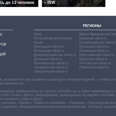
ь до 13 человек
– ISW
РЕГИОНЫ
Киев
Ивано-Франковская об
ИС
Автономная республика
Киевская область
Крым
Кировоградская област
РОВ
Винницкая область
Луганская область
Волынская область
Львовская область
ЦИЙ
Днепропетровская область
Николаевская область
Донецкая область
Одесская область
Житомирская область
Полтавская область
Закарпатская область
Ровенская область
Запорожская область
 разрешается при указании ссылки (для интернет-изданий — гиперссылки
ния материалов.
овников, размещенных на портале slovoidilo.ua, а также информация о 
«ИА Слово и Дело». Инфографики, размещенные на портале slovoidilo.
о контроля Слово и Дело».
х рекламы: «Промо», «Новости компаний», «Позиция», «Партнерский мат
е суждения, обнародованные в рекламных материалах. Согласно украин