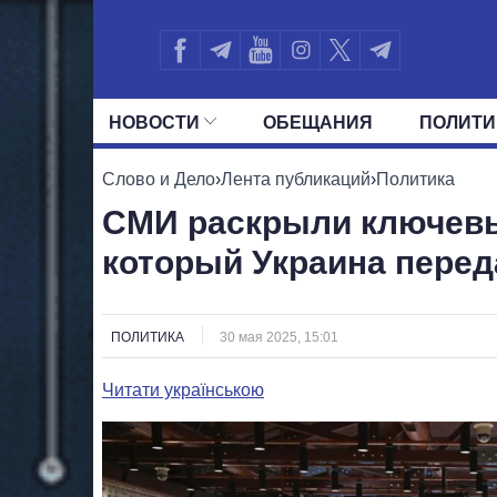
НОВОСТИ
ОБЕЩАНИЯ
ПОЛИТИ
ВСЕ ПОЛИТИКИ
ПРЕЗИДЕНТ И ОФ
Слово и Дело
›
Лента публикаций
›
Политика
СМИ раскрыли ключевы
который Украина пере
ПОЛИТИКА
30 мая 2025, 15:01
Читати українською