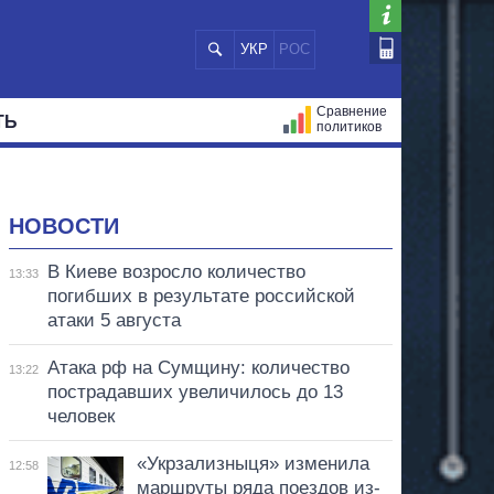
УКР
РОС
Сравнение
ТЬ
политиков
СТРАЦИЙ
МЭРЫ
ВСЕ ПЕРСОНЫ
НОВОСТИ
В Киеве возросло количество
13:33
погибших в результате российской
атаки 5 августа
Атака рф на Сумщину: количество
13:22
пострадавших увеличилось до 13
человек
«Укрзализныця» изменила
12:58
маршруты ряда поездов из-