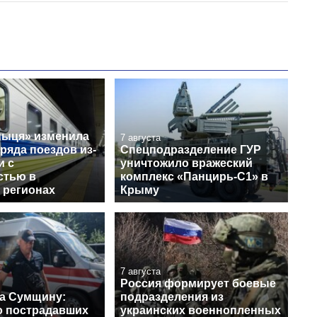
ныця» изменила
7 августа
ряда поездов из-
Спецподразделение ГУР
и с
уничтожило вражеский
стью в
комплекс «Панцирь-С1» в
 регионах
Крыму
7 августа
Россия формирует боевые
на Сумщину:
подразделения из
о пострадавших
украинских военнопленных