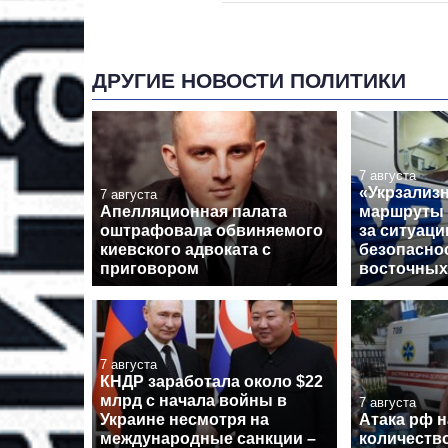
ДРУГИЕ НОВОСТИ ПОЛИТИКИ
7 августа
«Укрзализ
7 августа
Апелляционная палата
маршруты 
оштрафовала обвиняемого
за ситуаци
киевского адвоката с
безопасно
приговором
восточных
7 августа
КНДР заработала около $22
млрд с начала войны в
7 августа
Украине несмотря на
Атака рф 
международные санкции –
количеств