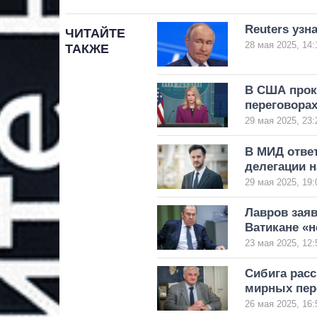
Reuters узн
ЧИТАЙТЕ
28 мая 2025, 14:
ТАКЖЕ
В США прок
переговора
29 мая 2025, 23:
В МИД ответ
делегации н
29 мая 2025, 19:
Лавров зая
Ватикане «н
23 мая 2025, 12:
Сибига расс
мирных пер
26 мая 2025, 16: