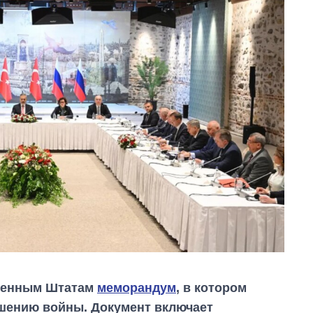
иненным Штатам
меморандум
, в котором
ршению войны. Документ включает