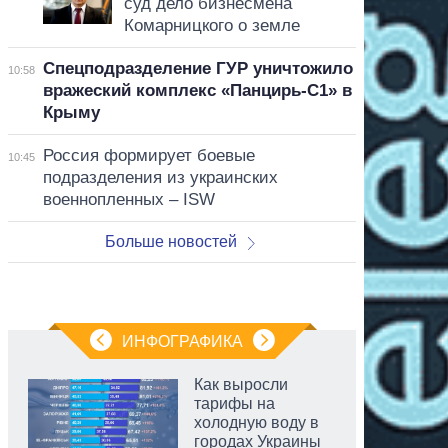
суд дело бизнесмена
Комарницкого о земле
Спецподразделение ГУР уничтожило
10:58
вражеский комплекс «Панцирь-С1» в
Крыму
Россия формирует боевые
10:45
подразделения из украинских
военнопленных – ISW
Больше новостей
ИНФОГРАФИКА
Как выросли
тарифы на
холодную воду в
городах Украины