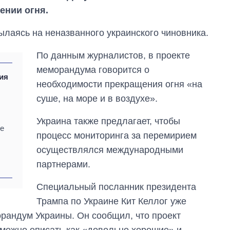
нии огня.
сылаясь на неназванного украинского чиновника.
По данным журналистов, в проекте
меморандума говорится о
вия
необходимости прекращения огня «на
суше, на море и в воздухе».
Украина также предлагает, чтобы
ое
процесс мониторинга за перемирием
осуществлялся международными
партнерами.
Специальный посланник президента
Как за 10 лет
Трампа по Украине Кит Келлог уже
изменилось
рандум Украины. Он сообщил, что проект
количество
поступающих в
 можно описать как «довольно хорошие» и