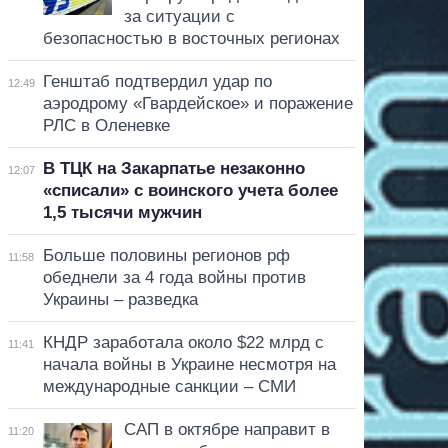
за ситуации с
безопасностью в восточных регионах
Генштаб подтвердил удар по
12:49
аэродрому «Гвардейское» и поражение
РЛС в Оленевке
В ТЦК на Закарпатье незаконно
12:07
«списали» с воинского учета более
1,5 тысячи мужчин
Больше половины регионов рф
11:58
обеднели за 4 года войны против
Украины – разведка
КНДР заработала около $22 млрд с
11:41
начала войны в Украине несмотря на
международные санкции – СМИ
САП в октябре направит в
11:20