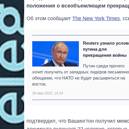
положения о всеобъемлющем прекраще
Об этом сообщает
The New York Times
, с
Reuters узнало усло
путина для
прекращения войны
Путин среди прочего
хочет получить от западных лидеров письменн
обещание, что НАТО не будет расширяться на
восток.
28 мая 2025, 14:14
подтвердил, что Вашингтон получил мемо
документа включает 22 условия, которые