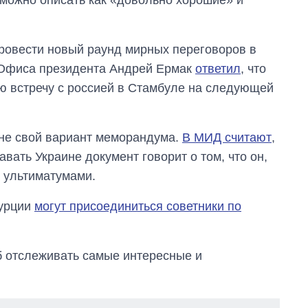
бакалавриат,
магистратуру и
аспирантуру
ровести новый раунд мирных переговоров в
а Офиса президента Андрей Ермак
ответил
, что
ую встречу с россией в Стамбуле на следующей
ине свой вариант меморандума.
В МИД считают
,
вать Украине документ говорит о том, что он,
 ультиматумами.
Турции
могут присоединиться советники по
об отслеживать самые интересные и