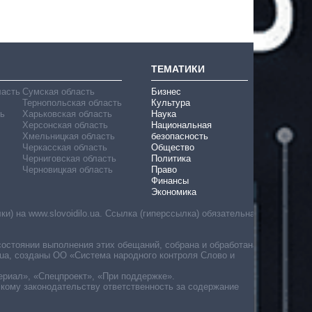
ТЕМАТИКИ
ласть
Сумская область
Бизнес
Тернопольская область
Культура
ь
Харьковская область
Наука
Херсонская область
Национальная
Хмельницкая область
безопасность
Черкасская область
Общество
Черниговская область
Политика
Черновицкая область
Право
Финансы
Экономика
) на www.slovoidilo.ua. Ссылка (гиперссылка) обязательна
состоянии выполнения этих обещаний, собрана и обработана
ua, созданы ОО «Система народного контроля Слово и
ериал», «Спецпроект», «При поддержке».
скому законодательству ответственность за содержание