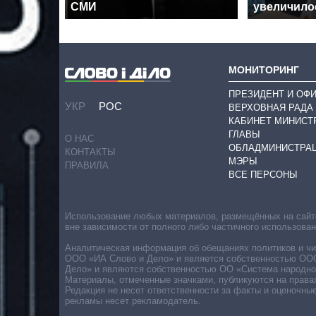
СМИ
увеличилос
МОНИТОРИНГ
ПРЕЗИДЕНТ И ОФ
УКР
РОС
ВЕРХОВНАЯ РАДА
КАБИНЕТ МИНИСТ
ГЛАВЫ
О НАС
ОБЛАДМИНИСТРА
КОНТАКТЫ
МЭРЫ
ПРАВИЛА
ВСЕ ПЕРСОНЫ
Использование любых материалов, размещённых на сайте,
вне зависимости от полного либо частичного использова
Аналитическая информация об обещаниях политиков и чин
ООО «ИА Слово и Дело» и является собственностью ООО 
Дело» и являются собственностью ОО «Система народног
Материалы, отмеченные значками, публикуются на права
Редакция не несет ответственности за факты и оценочны
рекламы несет рекламодатель.