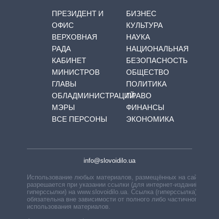
ПРЕЗИДЕНТ И
БИЗНЕС
ОФИС
КУЛЬТУРА
ВЕРХОВНАЯ
НАУКА
РАДА
НАЦИОНАЛЬНАЯ
КАБИНЕТ
БЕЗОПАСНОСТЬ
МИНИСТРОВ
ОБЩЕСТВО
ГЛАВЫ
ПОЛИТИКА
ОБЛАДМИНИСТРАЦИЙ
ПРАВО
МЭРЫ
ФИНАНСЫ
ВСЕ ПЕРСОНЫ
ЭКОНОМИКА
info@slovoidilo.ua
Использование любых материалов, размещённых на сайте,
разрешается при указании ссылки (для интернет-изданий —
гиперссылки) на www.slovoidilo.ua. Ссылка (гиперссылка)
обязательна вне зависимости от полного либо частичного
использования материалов.