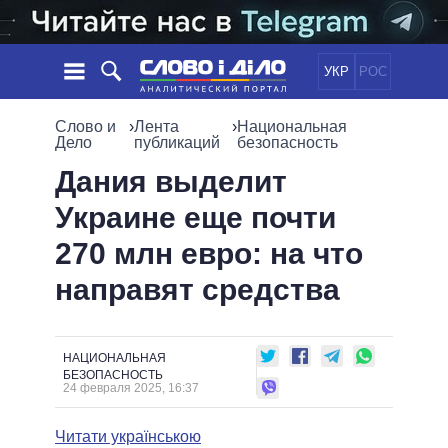
УКР
РОС
НОВОСТИ
Слово и
›
Лента
›
Национальная
Дело
публикаций
безопасность
ОБЕЩАНИЯ
ЛЕНТА
ПОЛИТИКА
Дания выделит
СОБЫТИЯ
ЭКОНОМИКА
Украине еще почти
ПОЛИТИКИ
СТАТЬИ
ОБЩЕСТВО
270 млн евро: на что
ИНФОГРАФИКА
МНЕНИЯ
МИР
ВСЕ ПОЛИТИКИ
направят средства
ОБЗОРЫ
ПРЕЗИДЕНТ И ОФИС
ВИДЕО
ДАЙДЖЕСТЫ
ВЕРХОВНАЯ РАДА
ПОДДЕРЖАТЬ
КАБИНЕТ МИНИСТРОВ
НАЦИОНАЛЬНАЯ
ГЛАВЫ ОБЛАДМИНИСТРАЦИЙ
БЕЗОПАСНОСТЬ
СРАВНЕНИЕ ПОЛИТИКОВ
24 февраля 2025, 16:37
МЭРЫ
ВСЕ ПЕРСОНЫ
Читати українською