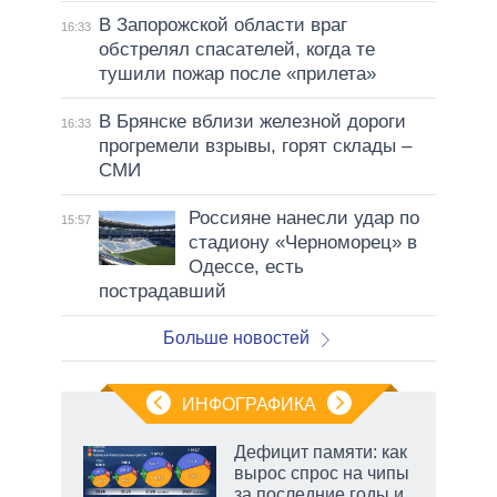
В Запорожской области враг
16:33
обстрелял спасателей, когда те
тушили пожар после «прилета»
В Брянске вблизи железной дороги
16:33
прогремели взрывы, горят склады –
СМИ
Россияне нанесли удар по
15:57
стадиону «Черноморец» в
Одессе, есть
пострадавший
Больше новостей
ИНФОГРАФИКА
Дефицит памяти: как
вырос спрос на чипы
за последние годы и