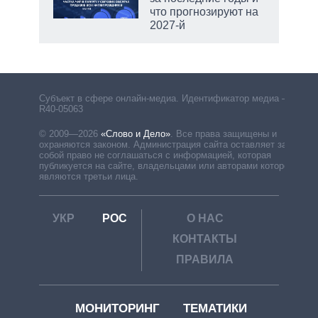
что прогнозируют на
2027-й
Субъект в сфере онлайн-медиа. Идентификатор медиа –
R40-05063
© 2009—2026
«Слово и Дело»
.
Все права защищены и
охраняются законом. Администрация сайта оставляет за
собой право не соглашаться с информацией, которая
публикуется на сайте, владельцами или авторами которой
являются третьи лица.
УКР
РОС
О НАС
КОНТАКТЫ
ПРАВИЛА
МОНИТОРИНГ
ТЕМАТИКИ