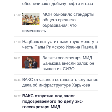
обеспечивают добычу нефти и газа
МОН обновило стандарты
17:29
общего среднего
образования: что
изменилось
Нацбанк выпустит памятную монету в
17:10
честь Папы Римского Иоанна Павла II
За экс-госсекретаря МИД
16:51
Банькова внесли залог, он
вышел из СИЗО
ВАКС отказался остановить слушание
16:44
дела об инфраструктуре Харькова
ВАКС отпустил под залог
16:37
подозреваемого по делу экс-
госсекретаря МИД