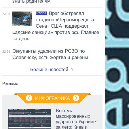
знать родителям
Враг обстрелял
ИТОГИ
23:09
стадион «Черноморец», а
Сенат США поддержал
«адские санкции» против рф. Главное
за день
Оккупанты ударили из РСЗО по
22:29
Славянску, есть жертва и ранены
Больше новостей
ИНФОГРАФИКА
Восемь
массированных
ударов по Украине
за лето: Киев и