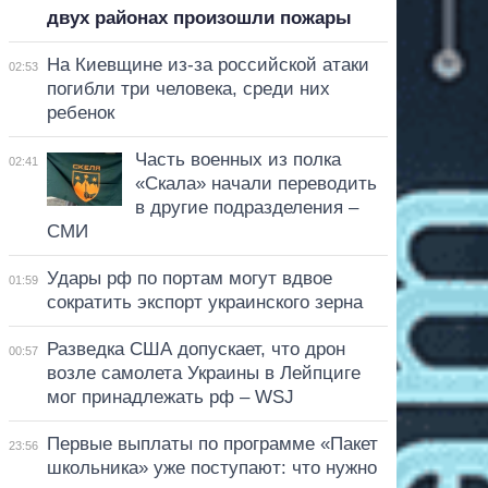
двух районах произошли пожары
На Киевщине из-за российской атаки
02:53
погибли три человека, среди них
ребенок
Часть военных из полка
02:41
«Скала» начали переводить
в другие подразделения –
СМИ
Удары рф по портам могут вдвое
01:59
сократить экспорт украинского зерна
Разведка США допускает, что дрон
00:57
возле самолета Украины в Лейпциге
мог принадлежать рф – WSJ
Первые выплаты по программе «Пакет
23:56
школьника» уже поступают: что нужно