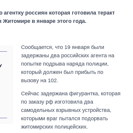
 агентку россиян которая готовила теракт
 Житомире в январе этого года.
Сообщается, что 19 января были
задержаны два российских агента на
попытке подрыва наряда полиции,
У
который должен был прибыть по
вызову на 102.
Сейчас задержана фигурантка, которая
по заказу рф изготовила два
самодельных взрывных устройства,
От 1 месяца – до 5
которыми враг пытался подорвать
лет: кто и как долго
занимал
житомирских полицейских.
должность