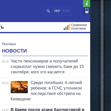
УКР
РОС
Сравнение
ТЬ
политиков
СТРАЦИЙ
МЭРЫ
ВСЕ ПЕРСОНЫ
НОВОСТИ
Части пенсионеров и получателей
05:15
соцвыплат нужно сменить банк до 15
сентября: кого это касается
Среди погибших 4-летний
04:51
ребенок: в ГСЧС уточнили
последствия обстрела на
Киевщине
В Киеве после атаки баллистикой в
03:47