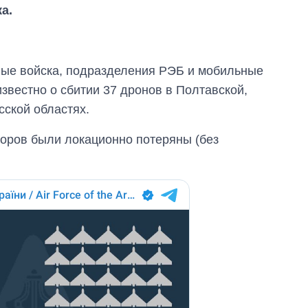
а.
ные войска, подразделения РЭБ и мобильные
известно о сбитии 37 дронов в Полтавской,
сской областях.
оров были локационно потеряны (без
Как за 10 лет
изменилось
количество
поступающих в
бакалавриат,
магистратуру и
аспирантуру