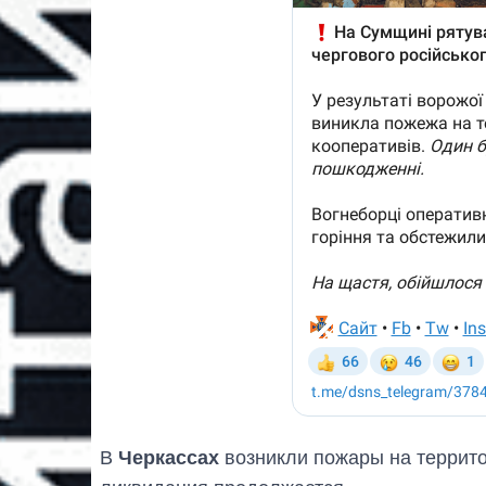
В
Черкассах
возникли пожары на террито