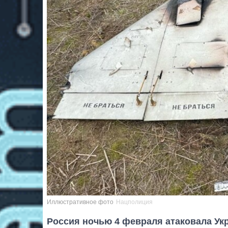
Иллюстративное фото
Нацполиция
Россия ночью 4 февраля атаковала Ук