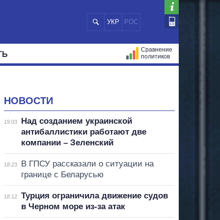
УКР
РОС
Сравнение
ТЬ
политиков
СТРАЦИЙ
МЭРЫ
ВСЕ ПЕРСОНЫ
НОВОСТИ
Над созданием украинской
19:03
антибаллистики работают две
компании – Зеленский
В ГПСУ рассказали о ситуации на
18:23
границе с Беларусью
Турция ограничила движение судов
18:12
в Черном море из-за атак