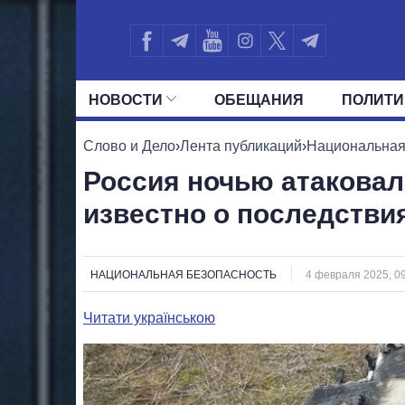
НОВОСТИ
ОБЕЩАНИЯ
ПОЛИТИ
ВСЕ ПОЛИТИКИ
ПРЕЗИДЕНТ И ОФ
Слово и Дело
›
Лента публикаций
›
Национальная
Россия ночью атаковал
известно о последстви
НАЦИОНАЛЬНАЯ БЕЗОПАСНОСТЬ
4 февраля 2025, 0
Читати українською