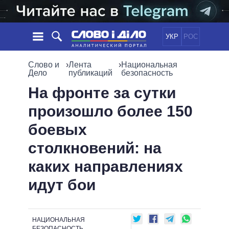
УКР
РОС
НОВОСТИ
Слово и
›
Лента
›
Национальная
Дело
публикаций
безопасность
ОБЕЩАНИЯ
ЛЕНТА
ПОЛИТИКА
На фронте за сутки
СОБЫТИЯ
ЭКОНОМИКА
произошло более 150
ПОЛИТИКИ
СТАТЬИ
ОБЩЕСТВО
боевых
ИНФОГРАФИКА
МНЕНИЯ
МИР
ВСЕ ПОЛИТИКИ
столкновений: на
ОБЗОРЫ
ПРЕЗИДЕНТ И ОФИС
ВИДЕО
каких направлениях
ДАЙДЖЕСТЫ
ВЕРХОВНАЯ РАДА
ПОДДЕРЖАТЬ
КАБИНЕТ МИНИСТРОВ
идут бои
ГЛАВЫ ОБЛАДМИНИСТРАЦИЙ
СРАВНЕНИЕ ПОЛИТИКОВ
МЭРЫ
НАЦИОНАЛЬНАЯ
ВСЕ ПЕРСОНЫ
БЕЗОПАСНОСТЬ