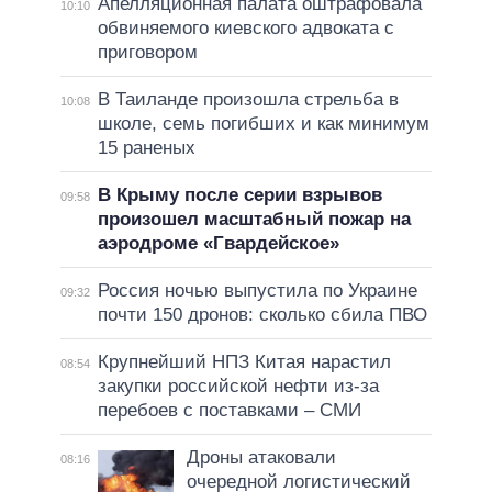
Апелляционная палата оштрафовала
10:10
обвиняемого киевского адвоката с
приговором
В Таиланде произошла стрельба в
10:08
школе, семь погибших и как минимум
15 раненых
В Крыму после серии взрывов
09:58
произошел масштабный пожар на
аэродроме «Гвардейское»
Россия ночью выпустила по Украине
09:32
почти 150 дронов: сколько сбила ПВО
Крупнейший НПЗ Китая нарастил
08:54
закупки российской нефти из-за
перебоев с поставками – СМИ
Дроны атаковали
08:16
очередной логистический