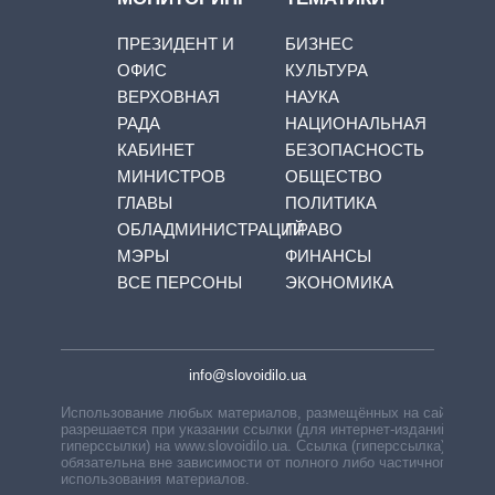
ПРЕЗИДЕНТ И
БИЗНЕС
ОФИС
КУЛЬТУРА
ВЕРХОВНАЯ
НАУКА
РАДА
НАЦИОНАЛЬНАЯ
КАБИНЕТ
БЕЗОПАСНОСТЬ
МИНИСТРОВ
ОБЩЕСТВО
ГЛАВЫ
ПОЛИТИКА
ОБЛАДМИНИСТРАЦИЙ
ПРАВО
МЭРЫ
ФИНАНСЫ
ВСЕ ПЕРСОНЫ
ЭКОНОМИКА
info@slovoidilo.ua
Использование любых материалов, размещённых на сайте,
разрешается при указании ссылки (для интернет-изданий —
гиперссылки) на www.slovoidilo.ua. Ссылка (гиперссылка)
обязательна вне зависимости от полного либо частичного
использования материалов.