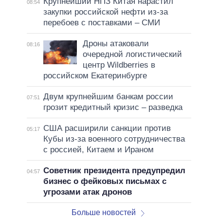
Крупнейший НПЗ Китая нарастил
08:54
закупки российской нефти из-за
перебоев с поставками – СМИ
Дроны атаковали
08:16
очередной логистический
центр Wildberries в
российском Екатеринбурге
Двум крупнейшим банкам россии
07:51
грозит кредитный кризис – разведка
США расширили санкции против
05:17
Кубы из-за военного сотрудничества
с россией, Китаем и Ираном
Советник президента предупредил
04:57
бизнес о фейковых письмах с
угрозами атак дронов
Больше новостей