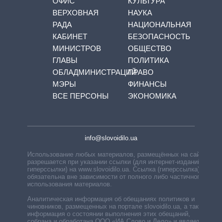
ОФИС
КУЛЬТУРА
ВЕРХОВНАЯ
НАУКА
РАДА
НАЦИОНАЛЬНАЯ
КАБИНЕТ
БЕЗОПАСНОСТЬ
МИНИСТРОВ
ОБЩЕСТВО
ГЛАВЫ
ПОЛИТИКА
ОБЛАДМИНИСТРАЦИЙ
ПРАВО
МЭРЫ
ФИНАНСЫ
ВСЕ ПЕРСОНЫ
ЭКОНОМИКА
info@slovoidilo.ua
Использование любых материалов, размещённых на сайте,
разрешается при указании ссылки (для интернет-изданий —
гиперссылки) на www.slovoidilo.ua. Ссылка (гиперссылка)
обязательна вне зависимости от полного либо частичного
использования материалов.
Аналитическая информация об обещаниях политиков и
чиновников, размещенных на портале slovoidilo.ua, а также
информация о состоянии выполнения этих обещаний,
собрана и обработана ООО «ИА Слово и Дело» и является