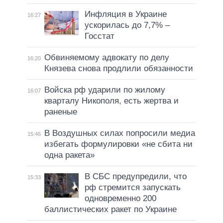
Инфляция в Украине
16:27
ускорилась до 7,7% –
Госстат
Обвиняемому адвокату по делу
16:20
Князева снова продлили обязанности
Войска рф ударили по жилому
16:07
кварталу Никополя, есть жертва и
раненые
В Воздушных силах попросили медиа
15:46
избегать формулировки «не сбита ни
одна ракета»
В СБС предупредили, что
15:33
рф стремится запускать
одновременно 200
баллистических ракет по Украине