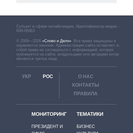
рф
Субъект в сфере онлайн-медиа. Идентификатор медиа –
R40-05063
© 2009—2026
«Слово и Дело»
.
Все права защищены и
охраняются законом. Администрация сайта оставляет за
собой право не соглашаться с информацией, которая
публикуется на сайте, владельцами или авторами которой
являются третьи лица.
УКР
РОС
О НАС
КОНТАКТЫ
ПРАВИЛА
МОНИТОРИНГ
ТЕМАТИКИ
ПРЕЗИДЕНТ И
БИЗНЕС