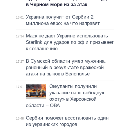
в Черном море из-за атак
Украина получит от Сербии 2
18:01
миллиона евро: на что направят
Маск не дает Украине использовать
17:34
Starlink для ударов по рф и призывает
к соглашению
В Сумской области умер мужчина,
17:27
раненный в результате вражеской
атаки на рынок в Белополье
Оккупанты получили
17:01
указание на «свободную
охоту» в Херсонской
области – ОВА
Сербия поможет восстановить один
16:48
из украинских городов