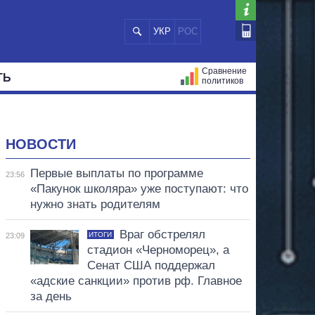
УКР
РОС
Сравнение
ТЬ
политиков
СТРАЦИЙ
МЭРЫ
ВСЕ ПЕРСОНЫ
НОВОСТИ
Первые выплаты по программе
23:56
«Пакунок школяра» уже поступают: что
нужно знать родителям
Враг обстрелял
ИТОГИ
23:09
стадион «Черноморец», а
Сенат США поддержал
«адские санкции» против рф. Главное
за день