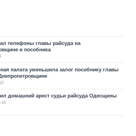
вал телефоны главы райсуда на
овщине и пособника
4
ная палата уменьшила залог пособнику главы
 Днепропетровщине
10
ил домашний арест судьи райсуда Одесщины
:44