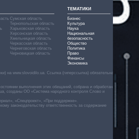
ТЕМАТИКИ
ласть
Сумская область
Бизнес
Тернопольская область
Культура
ь
Харьковская область
Наука
Херсонская область
Национальная
Хмельницкая область
безопасность
Черкасская область
Общество
Черниговская область
Политика
Черновицкая область
Право
Финансы
Экономика
) на www.slovoidilo.ua. Ссылка (гиперссылка) обязательна
состоянии выполнения этих обещаний, собрана и обработана
ua, созданы ОО «Система народного контроля Слово и
ериал», «Спецпроект», «При поддержке».
скому законодательству ответственность за содержание