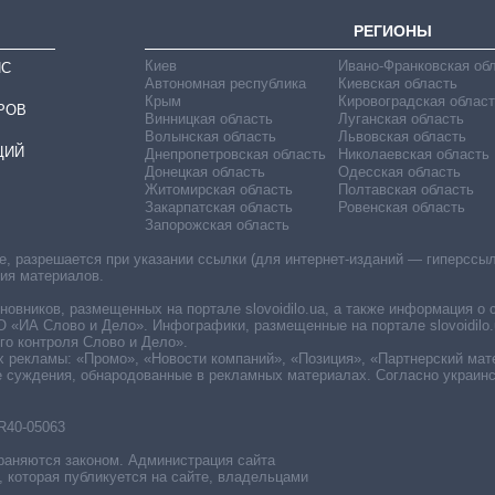
РЕГИОНЫ
Киев
Ивано-Франковская об
ИС
Автономная республика
Киевская область
Крым
Кировоградская област
РОВ
Винницкая область
Луганская область
Волынская область
Львовская область
ЦИЙ
Днепропетровская область
Николаевская область
Донецкая область
Одесская область
Житомирская область
Полтавская область
Закарпатская область
Ровенская область
Запорожская область
 разрешается при указании ссылки (для интернет-изданий — гиперссылки
ния материалов.
овников, размещенных на портале slovoidilo.ua, а также информация о 
«ИА Слово и Дело». Инфографики, размещенные на портале slovoidilo.
о контроля Слово и Дело».
х рекламы: «Промо», «Новости компаний», «Позиция», «Партнерский мат
е суждения, обнародованные в рекламных материалах. Согласно украин
R40-05063
раняются законом. Администрация сайта
, которая публикуется на сайте, владельцами