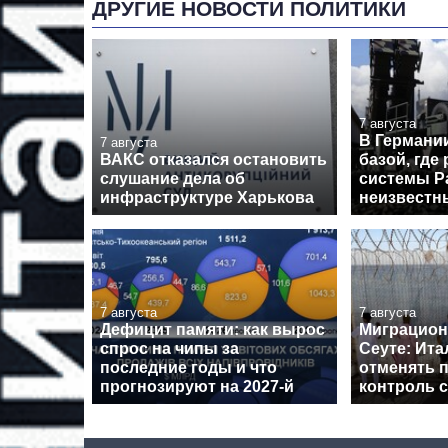
ДРУГИЕ НОВОСТИ ПОЛИТИКИ
7 августа
В Германи
7 августа
ВАКС отказался остановить
базой, где
слушание дела об
системы Pa
инфраструктуре Харькова
неизвестн
7 августа
7 августа
Дефицит памяти: как вырос
Миграцион
спрос на чипы за
Сеуте: Ита
последние годы и что
отменять 
прогнозируют на 2027-й
контроль 