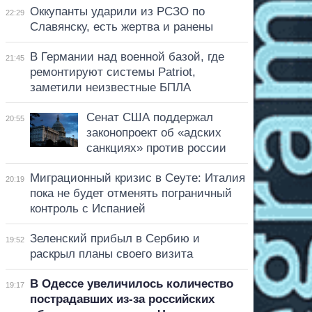
Оккупанты ударили из РСЗО по
22:29
Славянску, есть жертва и ранены
В Германии над военной базой, где
21:45
ремонтируют системы Patriot,
заметили неизвестные БПЛА
Сенат США поддержал
20:55
законопроект об «адских
санкциях» против россии
Миграционный кризис в Сеуте: Италия
20:19
пока не будет отменять пограничный
контроль с Испанией
Зеленский прибыл в Сербию и
19:52
раскрыл планы своего визита
В Одессе увеличилось количество
19:17
пострадавших из-за российских