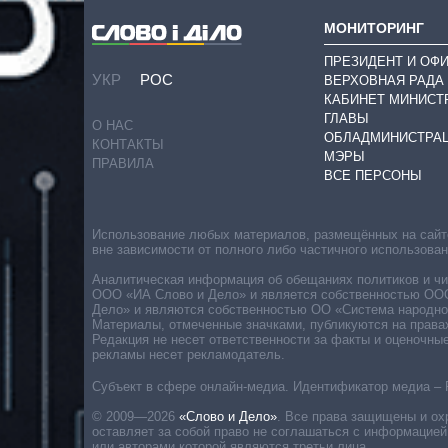
МОНИТОРИНГ
ПРЕЗИДЕНТ И ОФ
УКР
РОС
ВЕРХОВНАЯ РАДА
КАБИНЕТ МИНИСТ
ГЛАВЫ
О НАС
ОБЛАДМИНИСТРА
КОНТАКТЫ
МЭРЫ
ПРАВИЛА
ВСЕ ПЕРСОНЫ
Использование любых материалов, размещённых на сайте,
вне зависимости от полного либо частичного использова
Аналитическая информация об обещаниях политиков и чин
ООО «ИА Слово и Дело» и является собственностью ООО 
Дело» и являются собственностью ОО «Система народног
Материалы, отмеченные значками, публикуются на права
Редакция не несет ответственности за факты и оценочны
рекламы несет рекламодатель.
Субъект в сфере онлайн-медиа. Идентификатор медиа – 
© 2009—2026
«Слово и Дело»
.
Все права защищены и ох
оставляет за собой право не соглашаться с информацией
или авторами которой являются третьи лица.