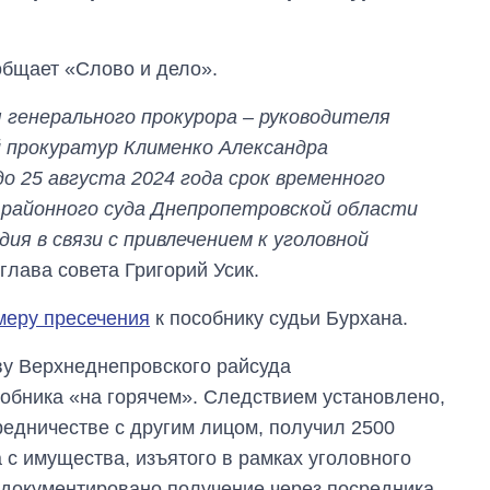
общает «Слово и дело».
генерального прокурора – руководителя
 прокуратур Клименко Александра
о 25 августа 2024 года срок временного
 районного суда Днепропетровской области
ия в связи с привлечением к уголовной
глава совета Григорий Усик.
меру пресечения
к пособнику судьи Бурхана.
Сколько
у Верхнеднепровского райсуда
картофеля
выращивали в
обника «на горячем». Следствием установлено,
Украине до и во
редничестве с другим лицом, получил 2500
время большой
войны
 с имущества, изъятого в рамках уголовного
адокументировано получение через посредника