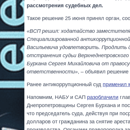
рассмотрения судебных дел.
Такое решение 25 июня принял орган, со
«ВСП решил: ходатайство заместителя 
Специализированной антикоррупционной
Васильевича удовлетворить. Продлить д
отстранения судьи Верхнеднепровского
Бурхана Сергея Михайловича от правосуд
ответственности»
, – объявил решение 
Ранее антикоррупционный суд
применил 
Напомним, НАБУ и САП
разоблачили
глав
Днепропетровщины Сергея Бурхана и пос
что председатель суда, действуя при пос
долларов от гражданина за снятие ареста
производства. Органами правопорядка з