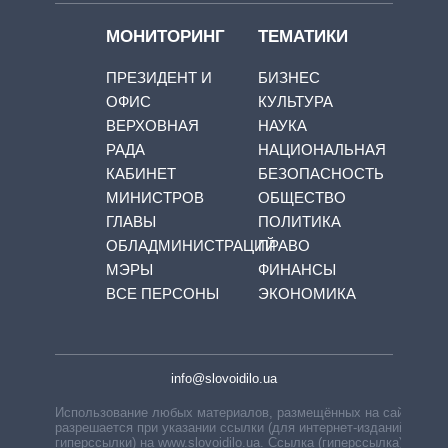
МОНИТОРИНГ
ТЕМАТИКИ
ПРЕЗИДЕНТ И
БИЗНЕС
ОФИС
КУЛЬТУРА
ВЕРХОВНАЯ
НАУКА
РАДА
НАЦИОНАЛЬНАЯ
КАБИНЕТ
БЕЗОПАСНОСТЬ
МИНИСТРОВ
ОБЩЕСТВО
ГЛАВЫ
ПОЛИТИКА
ОБЛАДМИНИСТРАЦИЙ
ПРАВО
МЭРЫ
ФИНАНСЫ
ВСЕ ПЕРСОНЫ
ЭКОНОМИКА
info@slovoidilo.ua
Использование любых материалов, размещённых на сайте,
разрешается при указании ссылки (для интернет-изданий —
гиперссылки) на www.slovoidilo.ua. Ссылка (гиперссылка)