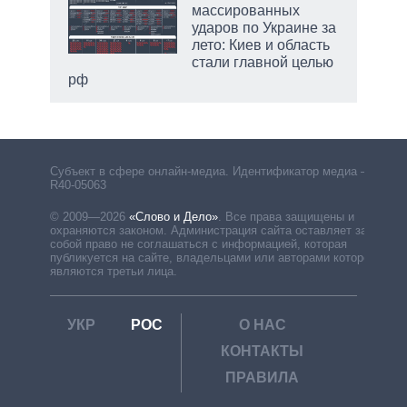
массированных
ударов по Украине за
лето: Киев и область
стали главной целью
рф
Субъект в сфере онлайн-медиа. Идентификатор медиа –
R40-05063
© 2009—2026
«Слово и Дело»
.
Все права защищены и
охраняются законом. Администрация сайта оставляет за
собой право не соглашаться с информацией, которая
публикуется на сайте, владельцами или авторами которой
являются третьи лица.
УКР
РОС
О НАС
КОНТАКТЫ
ПРАВИЛА