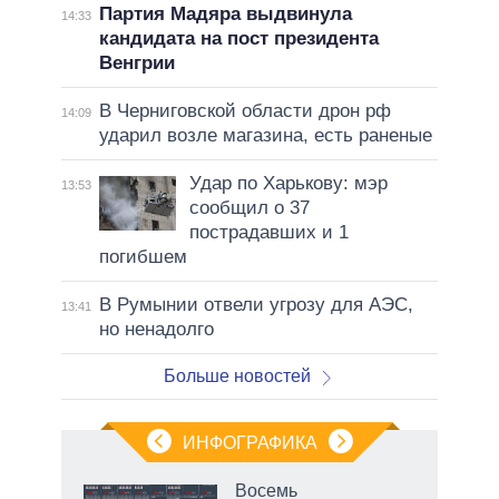
Партия Мадяра выдвинула
14:33
кандидата на пост президента
Венгрии
В Черниговской области дрон рф
14:09
ударил возле магазина, есть раненые
Удар по Харькову: мэр
13:53
сообщил о 37
пострадавших и 1
погибшем
В Румынии отвели угрозу для АЭС,
13:41
но ненадолго
Больше новостей
ИНФОГРАФИКА
еля
Восемь