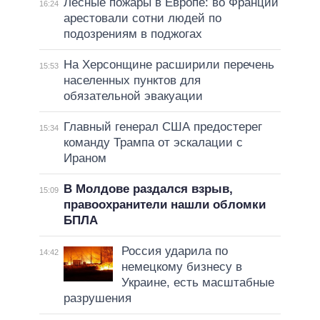
Лесные пожары в Европе: во Франции
16:24
арестовали сотни людей по
подозрениям в поджогах
На Херсонщине расширили перечень
15:53
населенных пунктов для
обязательной эвакуации
Главный генерал США предостерег
15:34
команду Трампа от эскалации с
Ираном
В Молдове раздался взрыв,
15:09
правоохранители нашли обломки
БПЛА
Россия ударила по
14:42
немецкому бизнесу в
Украине, есть масштабные
разрушения