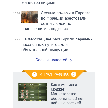
министра яйцами
Лесные пожары в Европе:
16:24
во Франции арестовали
сотни людей по
подозрениям в поджогах
На Херсонщине расширили перечень
15:53
населенных пунктов для
обязательной эвакуации
Больше новостей
ИНФОГРАФИКА
Как изменился
бюджет
не за
Министерства
асть
обороны за 13 лет
елью
войны с россией
маги