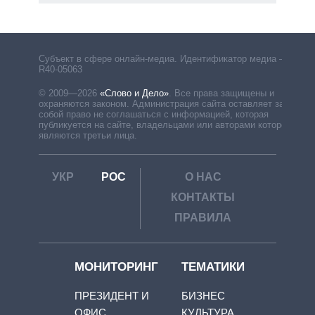
Субъект в сфере онлайн-медиа. Идентификатор медиа –
R40-05063
© 2009—2026
«Слово и Дело»
.
Все права защищены и
охраняются законом. Администрация сайта оставляет за
собой право не соглашаться с информацией, которая
публикуется на сайте, владельцами или авторами которой
являются третьи лица.
УКР
РОС
О НАС
КОНТАКТЫ
ПРАВИЛА
МОНИТОРИНГ
ТЕМАТИКИ
ПРЕЗИДЕНТ И
БИЗНЕС
ОФИС
КУЛЬТУРА