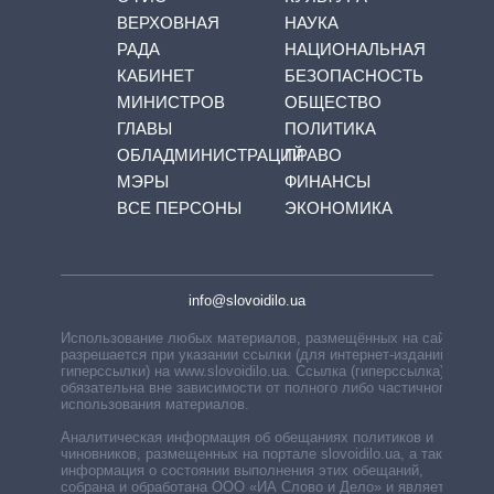
ВЕРХОВНАЯ
НАУКА
РАДА
НАЦИОНАЛЬНАЯ
КАБИНЕТ
БЕЗОПАСНОСТЬ
МИНИСТРОВ
ОБЩЕСТВО
ГЛАВЫ
ПОЛИТИКА
ОБЛАДМИНИСТРАЦИЙ
ПРАВО
МЭРЫ
ФИНАНСЫ
ВСЕ ПЕРСОНЫ
ЭКОНОМИКА
info@slovoidilo.ua
Использование любых материалов, размещённых на сайте,
разрешается при указании ссылки (для интернет-изданий —
гиперссылки) на www.slovoidilo.ua. Ссылка (гиперссылка)
обязательна вне зависимости от полного либо частичного
использования материалов.
Аналитическая информация об обещаниях политиков и
чиновников, размещенных на портале slovoidilo.ua, а также
информация о состоянии выполнения этих обещаний,
собрана и обработана ООО «ИА Слово и Дело» и является