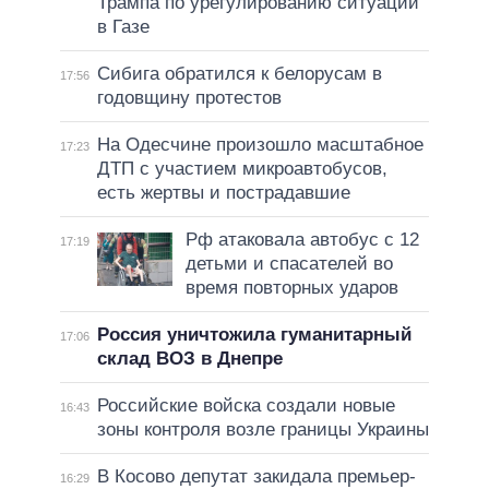
Трампа по урегулированию ситуации
в Газе
Сибига обратился к белорусам в
17:56
годовщину протестов
На Одесчине произошло масштабное
17:23
ДТП с участием микроавтобусов,
есть жертвы и пострадавшие
Рф атаковала автобус с 12
17:19
детьми и спасателей во
время повторных ударов
Россия уничтожила гуманитарный
17:06
склад ВОЗ в Днепре
Российские войска создали новые
16:43
зоны контроля возле границы Украины
В Косово депутат закидала премьер-
16:29