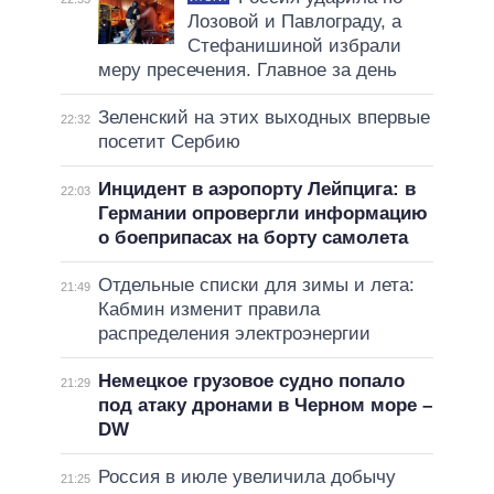
Лозовой и Павлограду, а
Стефанишиной избрали
меру пресечения. Главное за день
Зеленский на этих выходных впервые
22:32
посетит Сербию
Инцидент в аэропорту Лейпцига: в
22:03
Германии опровергли информацию
о боеприпасах на борту самолета
Отдельные списки для зимы и лета:
21:49
Кабмин изменит правила
распределения электроэнергии
Немецкое грузовое судно попало
21:29
под атаку дронами в Черном море –
DW
Россия в июле увеличила добычу
21:25