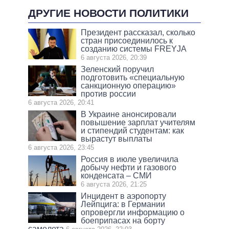
ДРУГИЕ НОВОСТИ ПОЛИТИКИ
Президент рассказал, сколько
стран присоединилось к
созданию системы FREYJA
6 августа 2026, 20:39
Зеленский поручил
подготовить «специальную
санкционную операцию»
против россии
6 августа 2026, 20:41
В Украине анонсировали
повышение зарплат учителям
и стипендий студентам: как
вырастут выплаты
6 августа 2026, 23:45
Россия в июле увеличила
добычу нефти и газового
конденсата – СМИ
6 августа 2026, 21:25
Инцидент в аэропорту
Лейпцига: в Германии
опровергли информацию о
боеприпасах на борту
самолета