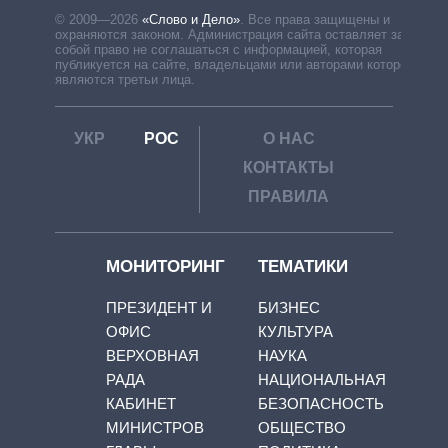
© 2009—2026
«Слово и Дело»
.
Все права защищены и
охраняются законом. Администрация сайта оставляет за
собой право не соглашаться с информацией, которая
публикуется на сайте, владельцами или авторами которой
являются третьи лица.
УКР
РОС
О НАС
КОНТАКТЫ
ПРАВИЛА
МОНИТОРИНГ
ТЕМАТИКИ
ПРЕЗИДЕНТ И
БИЗНЕС
ОФИС
КУЛЬТУРА
ВЕРХОВНАЯ
НАУКА
РАДА
НАЦИОНАЛЬНАЯ
КАБИНЕТ
БЕЗОПАСНОСТЬ
МИНИСТРОВ
ОБЩЕСТВО