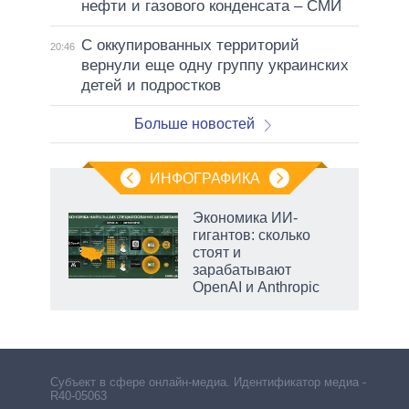
нефти и газового конденсата – СМИ
С оккупированных территорий
20:46
вернули еще одну группу украинских
детей и подростков
Больше новостей
ИНФОГРАФИКА
Экономика ИИ-
гигантов: сколько
не за
стоят и
асть
зарабатывают
елью
OpenAI и Anthropic
Субъект в сфере онлайн-медиа. Идентификатор медиа –
R40-05063