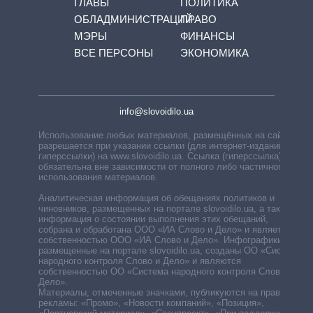
ГЛАВЫ
ПОЛИТИКА
ОБЛАДМИНИСТРАЦИЙ
ПРАВО
МЭРЫ
ФИНАНСЫ
ВСЕ ПЕРСОНЫ
ЭКОНОМИКА
info@slovoidilo.ua
Использование любых материалов, размещённых на сайте,
разрешается при указании ссылки (для интернет-изданий —
гиперссылки) на www.slovoidilo.ua. Ссылка (гиперссылка)
обязательна вне зависимости от полного либо частичного
использования материалов.
Аналитическая информация об обещаниях политиков и
чиновников, размещенных на портале slovoidilo.ua, а также
информация о состоянии выполнения этих обещаний,
собрана и обработана ООО «ИА Слово и Дело» и является
собственностью ООО «ИА Слово и Дело». Инфографики,
размещенные на портале slovoidilo.ua, созданы ОО «Система
народного контроля Слово и Дело» и являются
собственностью ОО «Система народного контроля Слово и
Дело».
Материалы, отмеченные значками, публикуются на правах
рекламы: «Промо», «Новости компаний», «Позиция»,