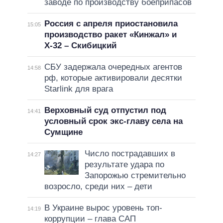
заводе по производству боеприпасов
Россия с апреля приостановила
15:05
производство ракет «Кинжал» и
Х-32 – Скибицкий
СБУ задержала очередных агентов
14:58
рф, которые активировали десятки
Starlink для врага
Верховный суд отпустил под
14:41
условный срок экс-главу села на
Сумщине
Число пострадавших в
14:27
результате удара по
Запорожью стремительно
возросло, среди них – дети
В Украине вырос уровень топ-
14:19
коррупции – глава САП