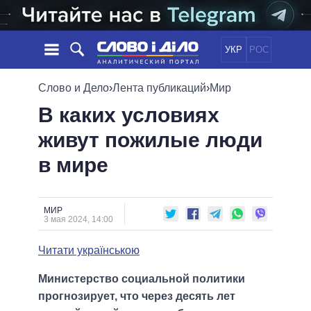
УКР
РОС
НОВОСТИ
Слово и Дело
›
Лента публикаций
›
Мир
В каких условиях
ОБЕЩАНИЯ
ЛЕНТА
ПОЛИТИКА
живут пожилые люди
СОБЫТИЯ
ЭКОНОМИКА
ПОЛИТИКИ
в мире
СТАТЬИ
ОБЩЕСТВО
ИНФОГРАФИКА
МНЕНИЯ
МИР
ВСЕ ПОЛИТИКИ
ОБЗОРЫ
ПРЕЗИДЕНТ И ОФИС
ВИДЕО
МИР
ДАЙДЖЕСТЫ
3 мая 2024, 14:00
ВЕРХОВНАЯ РАДА
ПОДДЕРЖАТЬ
КАБИНЕТ МИНИСТРОВ
Читати українською
ГЛАВЫ ОБЛАДМИНИСТРАЦИЙ
СРАВНЕНИЕ ПОЛИТИКОВ
Министерство социальной политики
МЭРЫ
прогнозирует, что через десять лет
ВСЕ ПЕРСОНЫ