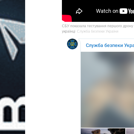
СБУ показала тестування першого дрону «
українці
Служба безпеки України