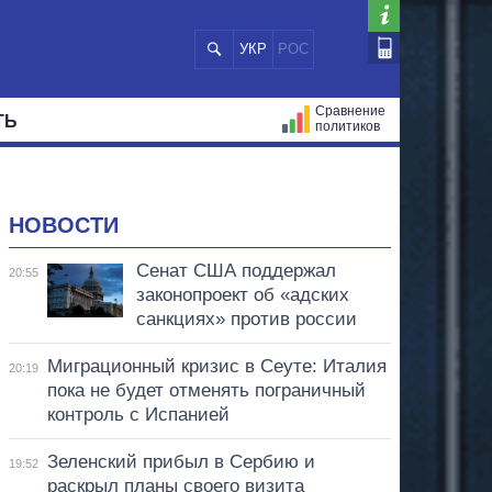
УКР
РОС
Сравнение
ТЬ
политиков
СТРАЦИЙ
МЭРЫ
ВСЕ ПЕРСОНЫ
НОВОСТИ
Сенат США поддержал
20:55
законопроект об «адских
санкциях» против россии
Миграционный кризис в Сеуте: Италия
20:19
пока не будет отменять пограничный
контроль с Испанией
Зеленский прибыл в Сербию и
19:52
раскрыл планы своего визита