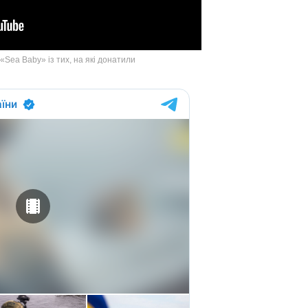
Sea Baby» із тих, на які донатили