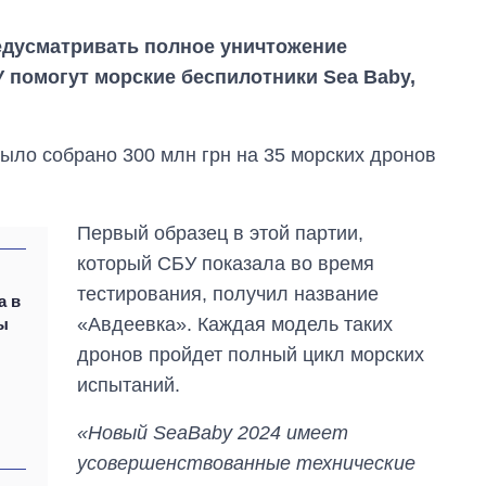
едусматривать полное уничтожение
 помогут морские беспилотники Sea Baby,
было собрано 300 млн грн на 35 морских дронов
Первый образец в этой партии,
который СБУ показала во время
тестирования, получил название
а в
«Авдеевка». Каждая модель таких
ы
дронов пройдет полный цикл морских
От 1 месяца – до 5
испытаний.
лет: кто и как долго
занимал
должность
«Новый SeaBaby 2024 имеет
руководителя СВР
усовершенствованные технические