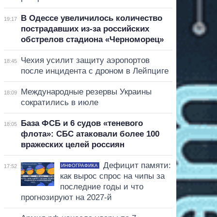
В Одессе увеличилось количество
19:17
пострадавших из-за российских
обстрелов стадиона «Черноморец»
Чехия усилит защиту аэропортов
18:45
после инцидента с дроном в Лейпциге
Международные резервы Украины
18:09
сократились в июле
База ФСБ и 6 судов «теневого
18:05
флота»: СБС атаковали более 100
вражеских целей россиян
Дефицит памяти:
ИНФОГРАФИКА
17:52
как вырос спрос на чипы за
последние годы и что
прогнозируют на 2027-й