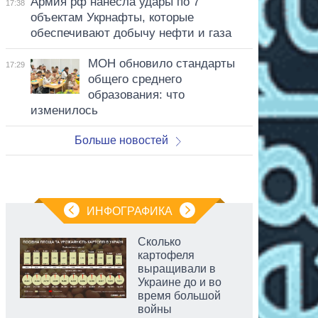
Армия рф нанесла удары по 7
17:38
объектам Укрнафты, которые
обеспечивают добычу нефти и газа
МОН обновило стандарты
17:29
общего среднего
образования: что
изменилось
Больше новостей
ИНФОГРАФИКА
Сколько
картофеля
выращивали в
Украине до и во
время большой
войны