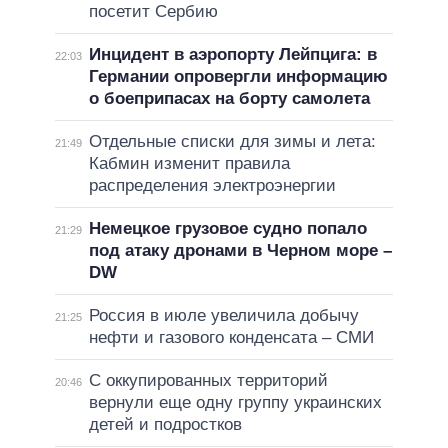
посетит Сербию
Инцидент в аэропорту Лейпцига: в
22:03
Германии опровергли информацию
о боеприпасах на борту самолета
Отдельные списки для зимы и лета:
21:49
Кабмин изменит правила
распределения электроэнергии
Немецкое грузовое судно попало
21:29
под атаку дронами в Черном море –
DW
Россия в июле увеличила добычу
21:25
нефти и газового конденсата – СМИ
С оккупированных территорий
20:46
вернули еще одну группу украинских
детей и подростков