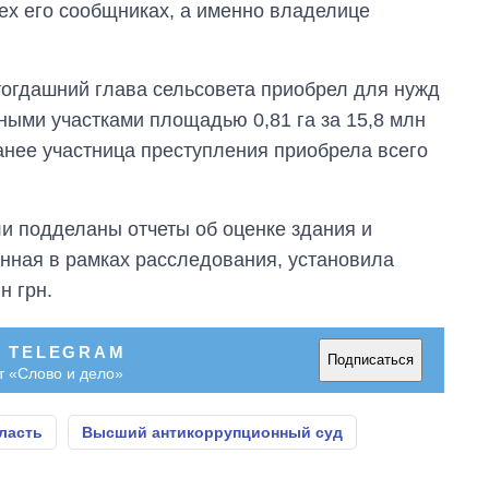
ех его сообщниках, а именно владелице
тогдашний глава сельсовета приобрел для нужд
ными участками площадью 0,81 га за 15,8 млн
анее участница преступления приобрела всего
и подделаны отчеты об оценке здания и
енная в рамках расследования, установила
н грн.
В TELEGRAM
Подписаться
т «Слово и дело»
ласть
Высший антикоррупционный суд