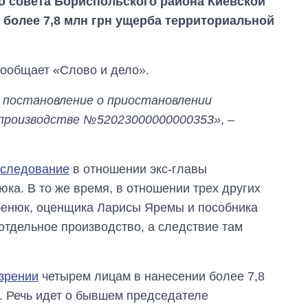
о совета Бориспольского района Киевской
более 7,8 млн грн ущерба территориальной
сообщает «Слово и дело».
 постановление о приостановлении
м производстве №52023000000000353»
, –
сследование
в отношении экс-главы
ка. В то же время, в отношении трех других
бенюк, оценщика Ларисы Яремы и пособника
тдельное производство, а следствие там
Как изменился
бюджет
Министерства
обороны за 13 лет
зрении
четырем лицам в нанесении более 7,8
войны с россией
. Речь идет о бывшем председателе