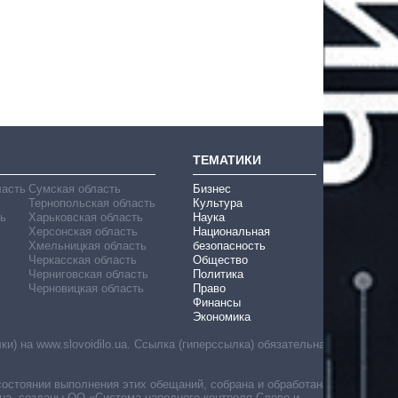
ТЕМАТИКИ
ласть
Сумская область
Бизнес
Тернопольская область
Культура
ь
Харьковская область
Наука
Херсонская область
Национальная
Хмельницкая область
безопасность
Черкасская область
Общество
Черниговская область
Политика
Черновицкая область
Право
Финансы
Экономика
) на www.slovoidilo.ua. Ссылка (гиперссылка) обязательна
состоянии выполнения этих обещаний, собрана и обработана
ua, созданы ОО «Система народного контроля Слово и