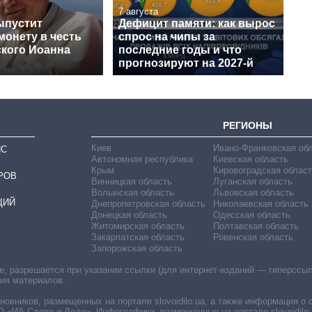
7 августа
ыпустит
Дефицит памяти: как вырос
монету в честь
спрос на чипы за
кого Иоанна
последние годы и что
прогнозируют на 2027-й
РЕГИОНЫ
Киев
Ивано-Франковская об
ИС
Автономная республика
Киевская область
Крым
Кировоградская област
РОВ
Винницкая область
Луганская область
Волынская область
Львовская область
ЦИЙ
Днепропетровская область
Николаевская область
Донецкая область
Одесская область
Житомирская область
Полтавская область
Закарпатская область
Ровенская область
Запорожская область
 разрешается при указании ссылки (для интернет-изданий — гиперссылки
ния материалов.
овников, размещенных на портале slovoidilo.ua, а также информация о 
«ИА Слово и Дело». Инфографики, размещенные на портале slovoidilo.