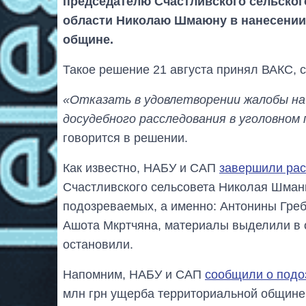
председателю Счастливского сельског
области Николаю Шмаюну в нанесении 
общине.
Такое решение 21 августа принял ВАКС, 
«Отказать в удовлетворении жалобы на
досудебного расследования в уголовно
говорится в решении.
Как известно, НАБУ и САП
завершили ра
Счастливского сельсовета Николая Шманю
подозреваемых, а именно: Антонины Гре
Ашота Мкртчяна, материалы выделили в о
остановили.
Напомним, НАБУ и САП
сообщили о подо
млн грн ущерба территориальной общине