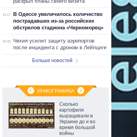
раскрыл планы своего визита
В Одессе увеличилось количество
19:17
пострадавших из-за российских
обстрелов стадиона «Черноморец»
Чехия усилит защиту аэропортов
18:45
после инцидента с дроном в Лейпциге
Больше новостей
ИНФОГРАФИКА
Сколько
картофеля
выращивали в
Украине до и во
время большой
войны