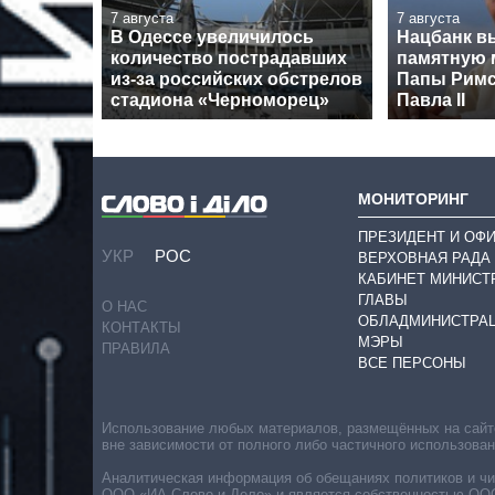
7 августа
7 августа
В Одессе увеличилось
Нацбанк в
количество пострадавших
памятную 
из-за российских обстрелов
Папы Римс
стадиона «Черноморец»
Павла II
МОНИТОРИНГ
ПРЕЗИДЕНТ И ОФ
УКР
РОС
ВЕРХОВНАЯ РАДА
КАБИНЕТ МИНИСТ
ГЛАВЫ
О НАС
ОБЛАДМИНИСТРА
КОНТАКТЫ
МЭРЫ
ПРАВИЛА
ВСЕ ПЕРСОНЫ
Использование любых материалов, размещённых на сайте,
вне зависимости от полного либо частичного использова
Аналитическая информация об обещаниях политиков и чин
ООО «ИА Слово и Дело» и является собственностью ООО 