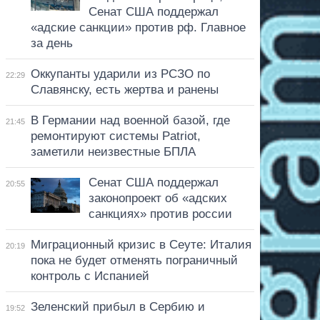
Сенат США поддержал
«адские санкции» против рф. Главное
за день
Оккупанты ударили из РСЗО по
22:29
Славянску, есть жертва и ранены
В Германии над военной базой, где
21:45
ремонтируют системы Patriot,
заметили неизвестные БПЛА
Сенат США поддержал
20:55
законопроект об «адских
санкциях» против россии
Миграционный кризис в Сеуте: Италия
20:19
пока не будет отменять пограничный
контроль с Испанией
Зеленский прибыл в Сербию и
19:52