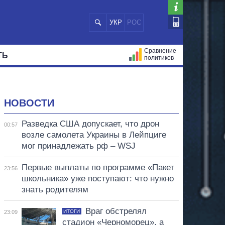
УКР
РОС
Сравнение
ТЬ
политиков
СТРАЦИЙ
МЭРЫ
ВСЕ ПЕРСОНЫ
НОВОСТИ
Разведка США допускает, что дрон
00:57
возле самолета Украины в Лейпциге
мог принадлежать рф – WSJ
Первые выплаты по программе «Пакет
23:56
школьника» уже поступают: что нужно
знать родителям
Враг обстрелял
ИТОГИ
23:09
стадион «Черноморец», а