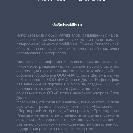
info@slovoidilo.ua
Использование любых материалов, размещённых на сайте,
разрешается при указании ссылки (для интернет-изданий —
гиперссылки) на www.slovoidilo.ua. Ссылка (гиперссылка)
обязательна вне зависимости от полного либо частичного
использования материалов.
Аналитическая информация об обещаниях политиков и
чиновников, размещенных на портале slovoidilo.ua, а также
информация о состоянии выполнения этих обещаний,
собрана и обработана ООО «ИА Слово и Дело» и является
собственностью ООО «ИА Слово и Дело». Инфографики,
размещенные на портале slovoidilo.ua, созданы ОО «Система
народного контроля Слово и Дело» и являются
собственностью ОО «Система народного контроля Слово и
Дело».
Материалы, отмеченные значками, публикуются на правах
рекламы: «Промо», «Новости компаний», «Позиция»,
«Партнерский материал», «Спецпроект», «При поддержке».
Редакция не несет ответственности за факты и оценочные
суждения, обнародованные в рекламных материалах.
Согласно украинскому законодательству ответственность за
содержание рекламы несет рекламодатель.