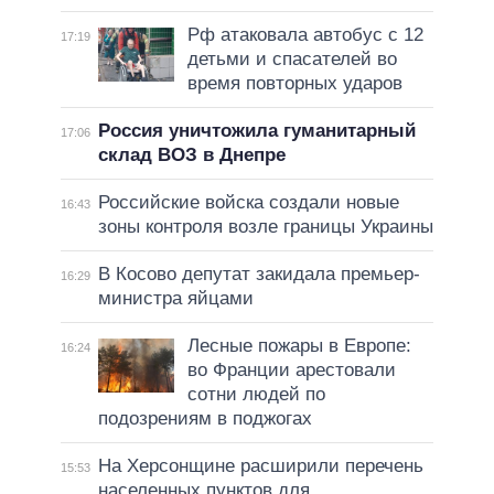
Рф атаковала автобус с 12
17:19
детьми и спасателей во
время повторных ударов
Россия уничтожила гуманитарный
17:06
склад ВОЗ в Днепре
Российские войска создали новые
16:43
зоны контроля возле границы Украины
В Косово депутат закидала премьер-
16:29
министра яйцами
Лесные пожары в Европе:
16:24
во Франции арестовали
сотни людей по
подозрениям в поджогах
На Херсонщине расширили перечень
15:53
населенных пунктов для