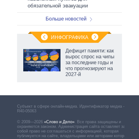
обязательной эвакуации
Больше новостей
ИНФОГРАФИКА
Дефицит памяти: как
вырос спрос на чипы
не за
за последние годы и
асть
что прогнозируют на
елью
2027-й
Субъект в сфере онлайн-медиа. Идентификатор медиа –
R40-05063
© 2009—2026
«Слово и Дело»
.
Все права защищены и
охраняются законом. Администрация сайта оставляет за
собой право не соглашаться с информацией, которая
публикуется на сайте, владельцами или авторами которой