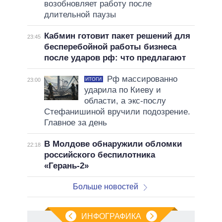
возобновляет работу после
длительной паузы
Кабмин готовит пакет решений для
23:45
бесперебойной работы бизнеса
после ударов рф: что предлагают
Рф массированно
ИТОГИ
23:00
ударила по Киеву и
области, а экс-послу
Стефанишиной вручили подозрение.
Главное за день
В Молдове обнаружили обломки
22:18
российского беспилотника
«Герань-2»
Больше новостей
ИНФОГРАФИКА