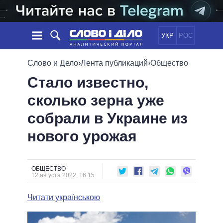
УКР
РОС
НОВОСТИ
Слово и Дело
›
Лента публикаций
›
Общество
Стало известно,
ОБЕЩАНИЯ
ЛЕНТА
ПОЛИТИКА
сколько зерна уже
СОБЫТИЯ
ЭКОНОМИКА
ПОЛИТИКИ
собрали в Украине из
СТАТЬИ
ОБЩЕСТВО
ИНФОГРАФИКА
МНЕНИЯ
МИР
ВСЕ ПОЛИТИКИ
нового урожая
ОБЗОРЫ
ПРЕЗИДЕНТ И ОФИС
ВИДЕО
ДАЙДЖЕСТЫ
ВЕРХОВНАЯ РАДА
ОБЩЕСТВО
ПОДДЕРЖАТЬ
КАБИНЕТ МИНИСТРОВ
12 августа 2022, 16:15
ГЛАВЫ ОБЛАДМИНИСТРАЦИЙ
СРАВНЕНИЕ ПОЛИТИКОВ
Читати українською
МЭРЫ
ВСЕ ПЕРСОНЫ