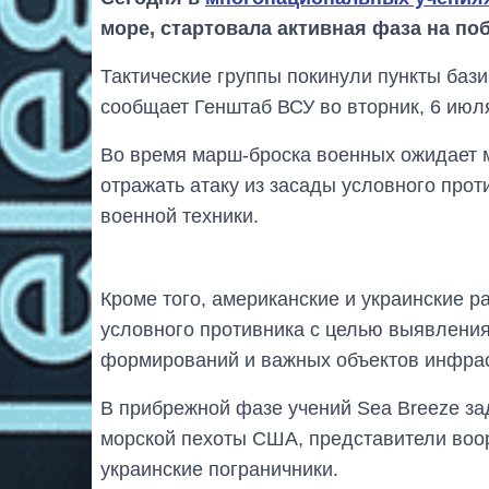
море, стартовала активная фаза на по
Тактические группы покинули пункты баз
сообщает Генштаб ВСУ во вторник, 6 июл
Во время марш-броска военных ожидает м
отражать атаку из засады условного про
военной техники.
Кроме того, американские и украинские р
условного противника с целью выявления
формирований и важных объектов инфрас
В прибрежной фазе учений Sea Breeze з
морской пехоты США, представители воо
украинские пограничники.