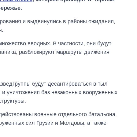
бережье.
ирования и выдвинулись в районы ожидания,
я.
ножество вводных. В частности, они будут
тивника, разблокируют маршруты движения
азведгруппы будут десантироваться в тыл
От 1 месяца – до 5
 и уничтожения баз незаконных вооруженных
лет: кто и как долго
труктуры.
занимал
должность
руководителя СВР
адействованы военные отдельного батальона
руженных сил Грузии и Молдовы, а также