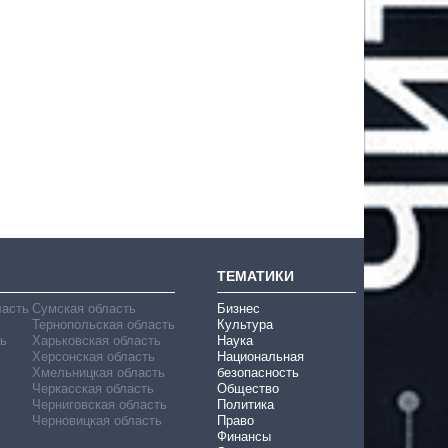
ТЕМАТИКИ
ласть
Сумская область
Бизнес
Тернопольская область
Культура
ь
Харьковская область
Наука
Херсонская область
Национальная
Хмельницкая область
безопасность
Черкасская область
Общество
Черниговская область
Политика
Черновицкая область
Право
Финансы