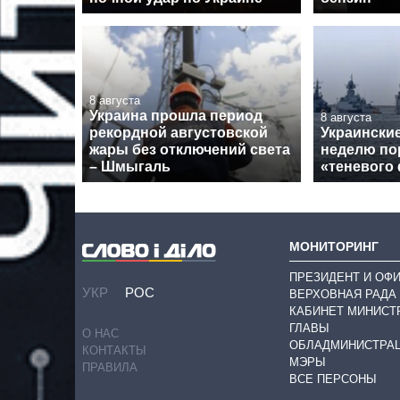
8 августа
Украина прошла период
8 августа
рекордной августовской
Украински
жары без отключений света
неделю по
– Шмыгаль
«теневого
МОНИТОРИНГ
ПРЕЗИДЕНТ И ОФ
УКР
РОС
ВЕРХОВНАЯ РАДА
КАБИНЕТ МИНИСТ
ГЛАВЫ
О НАС
ОБЛАДМИНИСТРА
КОНТАКТЫ
МЭРЫ
ПРАВИЛА
ВСЕ ПЕРСОНЫ