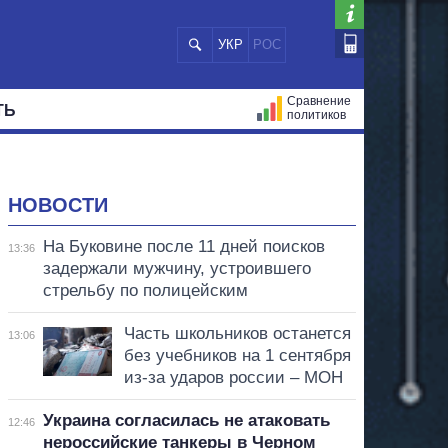
УКР
РОС
Сравнение
ТЬ
политиков
СТРАЦИЙ
МЭРЫ
ВСЕ ПЕРСОНЫ
НОВОСТИ
На Буковине после 11 дней поисков
13:36
задержали мужчину, устроившего
стрельбу по полицейским
Часть школьников останется
13:06
без учебников на 1 сентября
из-за ударов россии – МОН
Украина согласилась не атаковать
12:46
нероссийские танкеры в Черном