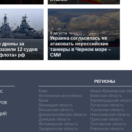
8 августа
Украина согласилась не
е дроны за
атаковать нероссийские
разили 12 судов
танкеры в Черном море –
 флота» рф
СМИ
РЕГИОНЫ
Киев
Ивано-Франковская об
ИС
Автономная республика
Киевская область
Крым
Кировоградская област
РОВ
Винницкая область
Луганская область
Волынская область
Львовская область
ЦИЙ
Днепропетровская область
Николаевская область
Донецкая область
Одесская область
Житомирская область
Полтавская область
Закарпатская область
Ровенская область