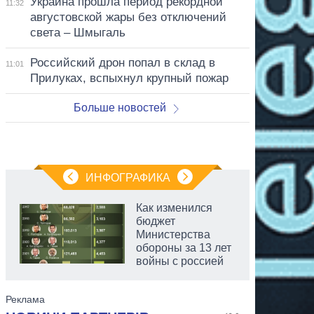
Украина прошла период рекордной
11:32
августовской жары без отключений
света – Шмыгаль
Российский дрон попал в склад в
11:01
Прилуках, вспыхнул крупный пожар
Больше новостей
ИНФОГРАФИКА
Как изменился
бюджет
Министерства
обороны за 13 лет
войны с россией