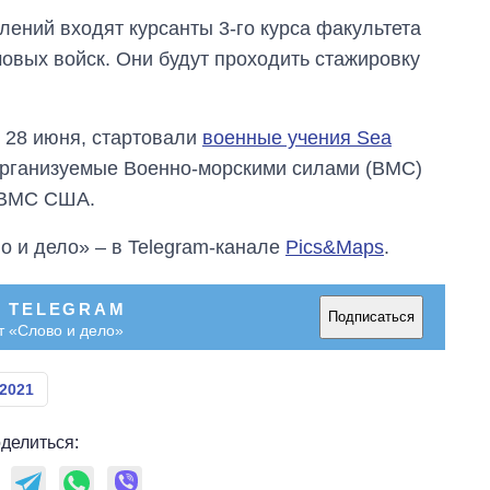
елений входят курсанты 3-го курса факультета
овых войск. Они будут проходить стажировку
 28 июня, стартовали
военные учения Sea
организуемые Военно-морскими силами (ВМС)
 ВМС США.
о и дело» – в Telegram-канале
Pics&Maps
.
В TELEGRAM
Подписаться
т «Слово и дело»
-2021
делиться: