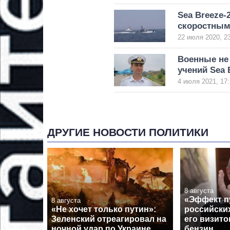
Sea Breeze-
скоростным
22 июля 2020, 2
Военные не
учений Sea 
4 июля 2021, 17:
ДРУГИЕ НОВОСТИ ПОЛИТИКИ
8 августа
«Эффект п
8 августа
«Не хочет только путин»:
российски
Зеленский отреагировал на
его визито
ночной удар по Украине
бензин