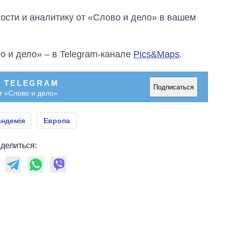
сти и аналитику от «Слово и дело» в вашем
о и дело» – в Telegram-канале
Pics&Maps
.
В TELEGRAM
Подписаться
т «Слово и дело»
андемія
Европа
делиться: