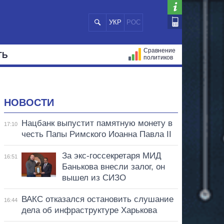
УКР
РОС
Сравнение
ТЬ
политиков
СТРАЦИЙ
МЭРЫ
ВСЕ ПЕРСОНЫ
НОВОСТИ
Нацбанк выпустит памятную монету в
17:10
честь Папы Римского Иоанна Павла II
За экс-госсекретаря МИД
16:51
Банькова внесли залог, он
вышел из СИЗО
ВАКС отказался остановить слушание
16:44
дела об инфраструктуре Харькова