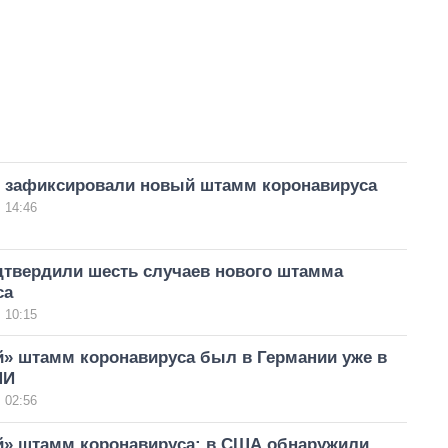
е зафиксировали новый штамм коронавируса
 14:46
дтвердили шесть случаев нового штамма
са
 10:15
й» штамм коронавируса был в Германии уже в
МИ
 02:56
й» штамм коронавируса: в США обнаружили