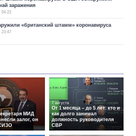
чай заражения
 04:22
аружили «британский штамм» коронавируса
 23:47
7 августа
От 1 месяца – до 5 лет: кто и
секретаря МИД
как долго занимал
несли залог, он
должность руководителя
СИЗО
СВР