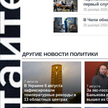
первый слу
30 декабря 2020,
В Чили обн
29 декабря 2020,
ДРУГИЕ НОВОСТИ ПОЛИТИКИ
7 августа
В Украине 6 августа
7 августа
зафиксировали
За экс-гос
температурные рекорды в
Банькова в
13 областных центрах
вышел из 