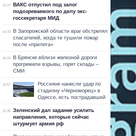
ВАКС отпустил под залог
16:37
подозреваемого по делу экс-
госсекретаря МИД
В Запорожской области враг обстрелял
16:33
спасателей, когда те тушили пожар
после «прилета»
В Брянске вблизи железной дороги
16:33
прогремели взрывы, горят склады –
СМИ
Россияне нанесли удар по
15:57
стадиону «Черноморец» в
Одессе, есть пострадавший
Зеленский дал задание усилить
15:36
направления, которые сейчас
штурмует армия рф