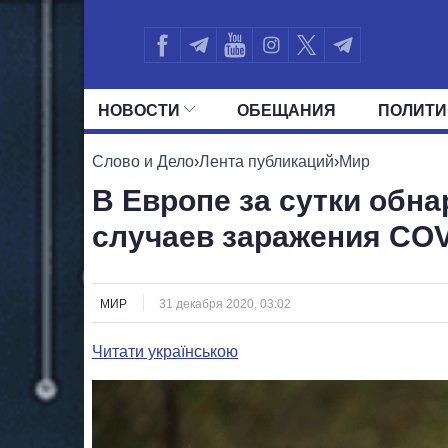
НОВОСТИ
ОБЕЩАНИЯ
ПОЛИТИ
ВСЕ ПОЛИТИКИ
ПРЕЗИДЕНТ И ОФ
Слово и Дело
›
Лента публикаций
›
Мир
В Европе за сутки обн
случаев заражения COV
МИР
31 декабря 2020, 03:02
Читати українською