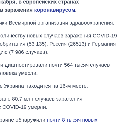
кабря, в европейских странах
ев заражения
коронавирусом
.
ики Всемирной организации здравоохранения.
количеству новых случаев заражения COVID-19
британия (53 135), Россия (26513) и Германия
ию (7 986 случаев).
ки диагностировали почти 564 тысяч случаев
ловека умерли.
 Украина находится на 16-м месте.
Восемь
массированных
ударов по Украине
вано 80,7 млн случаев заражения
за лето: Киев и
с COVID-19 умерли.
область стали
главной целью рф
Украине обнаружили
почти 8 тысяч новых