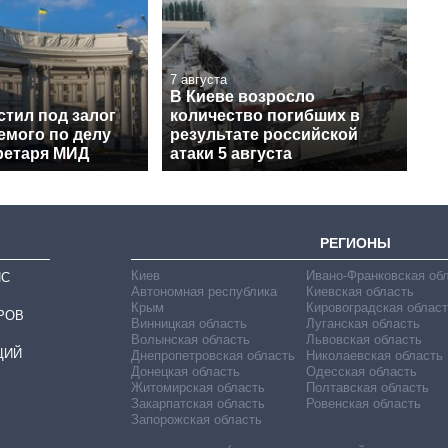
7 августа
В Киеве возросло
стил под залог
количество погибших в
емого по делу
результате российской
ретаря МИД
атаки 5 августа
РЕГИОНЫ
Киев
Ивано-Франковская об
ИС
Автономная республика
Киевская область
Крым
Кировоградская област
РОВ
Винницкая область
Луганская область
Волынская область
Львовская область
ЦИЙ
Днепропетровская область
Николаевская область
Донецкая область
Одесская область
Житомирская область
Полтавская область
Закарпатская область
Ровенская область
Запорожская область