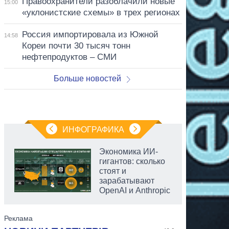
Правоохранители разоблачили новые
15:00
«уклонистские схемы» в трех регионах
Россия импортировала из Южной
14:58
Кореи почти 30 тысяч тонн
нефтепродуктов – СМИ
Больше новостей
ИНФОГРАФИКА
Экономика ИИ-
гигантов: сколько
стоят и
зарабатывают
OpenAI и Anthropic
аспирант