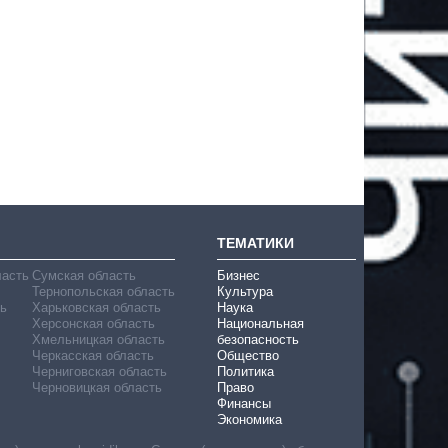
ТЕМАТИКИ
ласть
Сумская область
Бизнес
Тернопольская область
Культура
ь
Харьковская область
Наука
Херсонская область
Национальная
Хмельницкая область
безопасность
Черкасская область
Общество
Черниговская область
Политика
Черновицкая область
Право
Финансы
Экономика