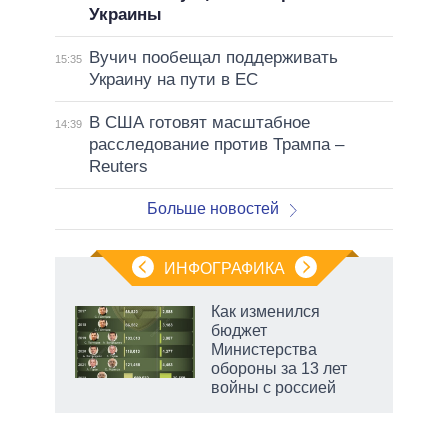
Украины
Вучич пообещал поддерживать
15:35
Украину на пути в ЕС
В США готовят масштабное
14:39
расследование против Трампа –
Reuters
Больше новостей
ИНФОГРАФИКА
 5
Как изменился
го
бюджет
сть
Министерства
ВР
обороны за 13 лет
войны с россией
рф