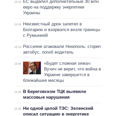
ЕС выделил дополнительные 30 млн
16:42
евро на поддержку энергетики
Украины
Неизвестный дрон залетел в
16:36
Болгарию и взорвался возле границы
с Румынией
Россияне атаковали Никополь: сгорел
16:16
автобус, погиб водитель
«Будет сложная зима»:
16:05
Вучич не верит, что война в
Украине завершится в
ближайшие месяцы
В Береговском ТЦК выявили
15:48
массовые нарушения
Ни одной целой ТЭС: Зеленский
15:38
описал ситуацию в энергетике