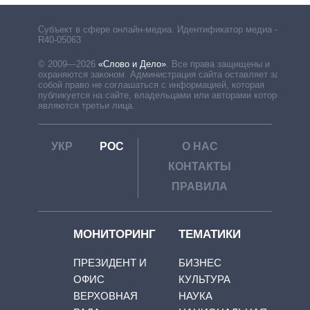
Субъект в сфере онлайн-медиа. Идентификатор медиа –
R40-05063
© 2009—2026
«Слово и Дело»
.
Все права защищены и
охраняются законом. Администрация сайта оставляет за
собой право не соглашаться с информацией, которая
публикуется на сайте, владельцами или авторами которой
являются третьи лица.
УКР
РОС
О НАС
КОНТАКТЫ
ПРАВИЛА
МОНИТОРИНГ
ТЕМАТИКИ
ПРЕЗИДЕНТ И
БИЗНЕС
ОФИС
КУЛЬТУРА
ВЕРХОВНАЯ
НАУКА