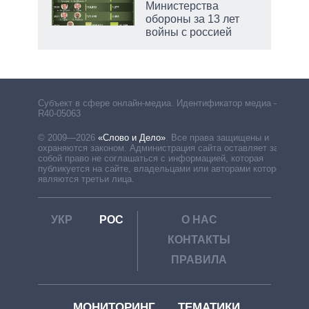
Министерства
обороны за 13 лет
войны с россией
рф
Субъект в сфере онлайн-медиа. Идентификатор медиа –
R40-05063
© 2009—2026
«Слово и Дело»
.
Все права защищены и
охраняются законом. Администрация сайта оставляет за
собой право не соглашаться с информацией, которая
публикуется на сайте, владельцами или авторами которой
являются третьи лица.
УКР
РОС
О НАС
КОНТАКТЫ
ПРАВИЛА
МОНИТОРИНГ
ТЕМАТИКИ