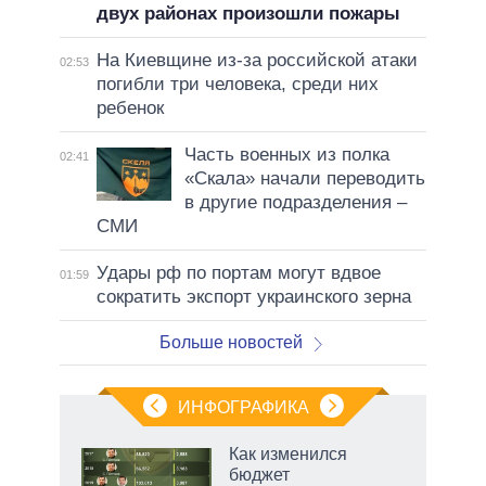
двух районах произошли пожары
На Киевщине из-за российской атаки
02:53
погибли три человека, среди них
ребенок
Часть военных из полка
02:41
«Скала» начали переводить
в другие подразделения –
СМИ
Удары рф по портам могут вдвое
01:59
сократить экспорт украинского зерна
Больше новостей
ИНФОГРАФИКА
еля
Как изменился
бюджет