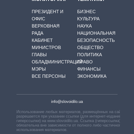
ПРЕЗИДЕНТ И
БИЗНЕС
ОФИС
КУЛЬТУРА
ВЕРХОВНАЯ
НАУКА
РАДА
НАЦИОНАЛЬНАЯ
КАБИНЕТ
БЕЗОПАСНОСТЬ
МИНИСТРОВ
ОБЩЕСТВО
ГЛАВЫ
ПОЛИТИКА
ОБЛАДМИНИСТРАЦИЙ
ПРАВО
МЭРЫ
ФИНАНСЫ
ВСЕ ПЕРСОНЫ
ЭКОНОМИКА
info@slovoidilo.ua
Использование любых материалов, размещённых на сайте,
разрешается при указании ссылки (для интернет-изданий —
гиперссылки) на www.slovoidilo.ua. Ссылка (гиперссылка)
обязательна вне зависимости от полного либо частичного
использования материалов.