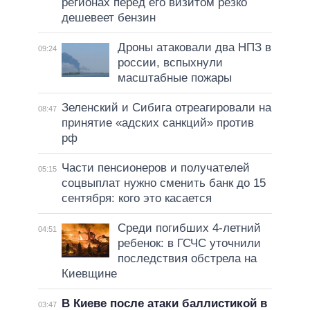
регионах перед его визитом резко
дешевеет бензин
Дроны атаковали два НПЗ в
09:24
россии, вспыхнули
масштабные пожары
Зеленский и Сибига отреагировали на
08:47
принятие «адских санкций» против
рф
Части пенсионеров и получателей
05:15
соцвыплат нужно сменить банк до 15
сентября: кого это касается
Среди погибших 4-летний
04:51
ребенок: в ГСЧС уточнили
последствия обстрела на
Киевщине
В Киеве после атаки баллистикой в
03:47