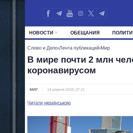
НОВОСТИ
ОБЕЩАНИЯ
ПОЛИТИ
ВСЕ ПОЛИТИКИ
ПРЕЗИДЕНТ И ОФ
Слово и Дело
›
Лента публикаций
›
Мир
В мире почти 2 млн че
коронавирусом
МИР
14 апреля 2020, 07:21
Читати українською