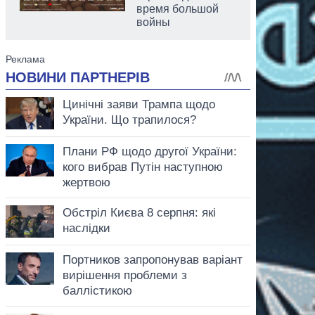
время большой
войны
аспирант