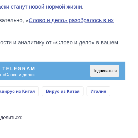
ски станут новой нормой жизни
.
зательно, «
Слово и дело» разобралось в их
сти и аналитику от «Слово и дело» в вашем
В TELEGRAM
Подписаться
т «Слово и дело»
авирус из Китая
Вирус из Китая
Италия
делиться: