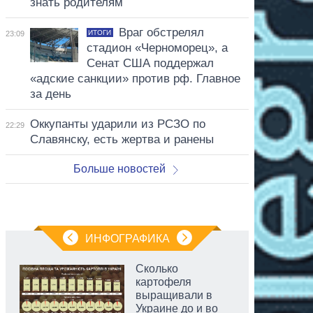
знать родителям
Враг обстрелял
ИТОГИ
23:09
стадион «Черноморец», а
Сенат США поддержал
«адские санкции» против рф. Главное
за день
Оккупанты ударили из РСЗО по
22:29
Славянску, есть жертва и ранены
Больше новостей
ИНФОГРАФИКА
Сколько
картофеля
выращивали в
Украине до и во