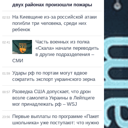
двух районах произошли пожары
На Киевщине из-за российской атаки
02:53
погибли три человека, среди них
ребенок
Часть военных из полка
02:41
«Скала» начали переводить
в другие подразделения –
СМИ
Удары рф по портам могут вдвое
01:59
сократить экспорт украинского зерна
Разведка США допускает, что дрон
00:57
возле самолета Украины в Лейпциге
мог принадлежать рф – WSJ
Первые выплаты по программе «Пакет
23:56
школьника» уже поступают: что нужно