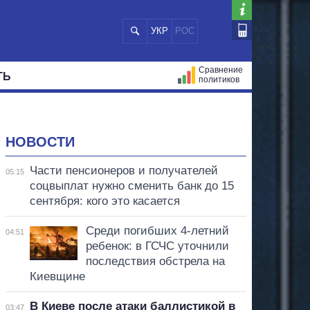
УКР
РОС
Сравнение
ТЬ
политиков
СТРАЦИЙ
МЭРЫ
ВСЕ ПЕРСОНЫ
НОВОСТИ
Части пенсионеров и получателей
05:15
соцвыплат нужно сменить банк до 15
сентября: кого это касается
Среди погибших 4-летний
04:51
ребенок: в ГСЧС уточнили
последствия обстрела на
Киевщине
В Киеве после атаки баллистикой в
03:47