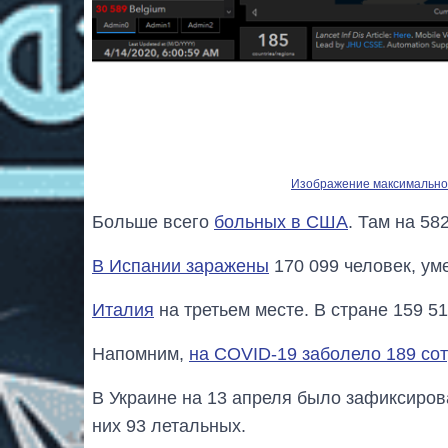
Изображение максимальног
Больше всего
больных в США
. Там на 58
В Испании заражены
170 099 человек, уме
Италия
на третьем месте. В стране 159 51
Напомним,
на COVID-19 заболело 189 со
В Украине на 13 апреля было зафиксиро
них 93 летальных.