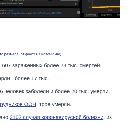
руководителя СВР
о размера (откроется в новом окне)
2 607 зараженных более 23 тыс. смертей.
рли - более 17 тыс.
6 человек заболели и более 20 тыс. умерли.
трудников ООН
, трое умерли.
вано
3102 случая коронавирусной болезни
, из