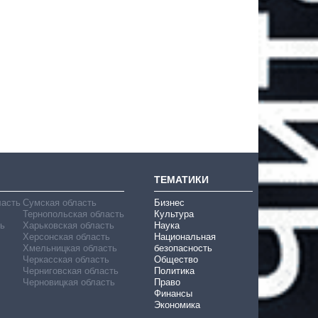
ТЕМАТИКИ
ласть
Сумская область
Бизнес
Тернопольская область
Культура
ь
Харьковская область
Наука
Херсонская область
Национальная
Хмельницкая область
безопасность
Черкасская область
Общество
Черниговская область
Политика
Черновицкая область
Право
Финансы
Экономика