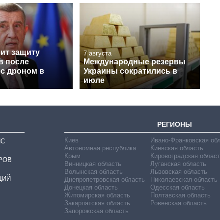
лит защиту
7 августа
в после
Международные резервы
 с дроном в
Украины сократились в
июле
РЕГИОНЫ
Киев
Ивано-Франковская об
ИС
Автономная республика
Киевская область
Крым
Кировоградская област
РОВ
Винницкая область
Луганская область
Волынская область
Львовская область
ЦИЙ
Днепропетровская область
Николаевская область
Донецкая область
Одесская область
Житомирская область
Полтавская область
Закарпатская область
Ровенская область
Запорожская область