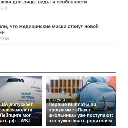
аски для лица: виды и особенности
5:10
ли, что медицинские маски станут новой
ни
19:54
7 августа
США допускает,
Первые выплаты по
озле самолета
программе «Пакет
 Лейпциге мог
школьника» уже поступают:
ать рф – WSJ
что нужно знать родителям