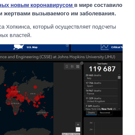
ных новым коронавирусом
в мире составило
тали жертвами вызываемого им заболевания.
са Хопкинса, который осуществляет подсчеты
ных властей.
От 1 месяца – до 5
лет: кто и как долго
занимал
должность