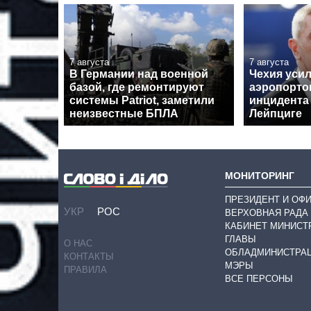
7 августа
7 августа
В Германии над военной
Чехия уси
базой, где ремонтируют
аэропорто
системы Patriot, заметили
инцидента
неизвестные БПЛА
Лейпциге
МОНИТОРИНГ
ПРЕЗИДЕНТ И ОФ
УКР
РОС
ВЕРХОВНАЯ РАДА
КАБИНЕТ МИНИСТ
ГЛАВЫ
О НАС
ОБЛАДМИНИСТРА
КОНТАКТЫ
МЭРЫ
ПРАВИЛА
ВСЕ ПЕРСОНЫ