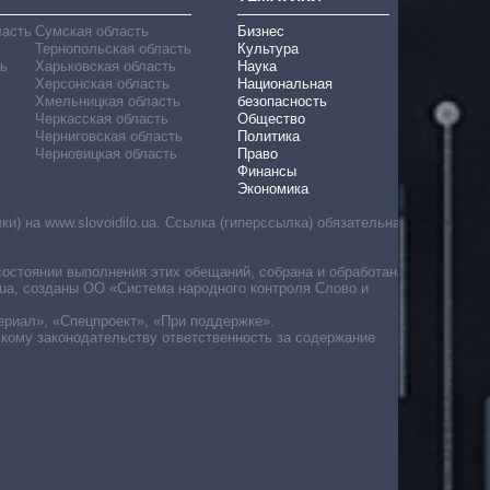
ласть
Сумская область
Бизнес
Тернопольская область
Культура
ь
Харьковская область
Наука
Херсонская область
Национальная
Хмельницкая область
безопасность
Черкасская область
Общество
Черниговская область
Политика
Черновицкая область
Право
Финансы
Экономика
) на www.slovoidilo.ua. Ссылка (гиперссылка) обязательна
состоянии выполнения этих обещаний, собрана и обработана
ua, созданы ОО «Система народного контроля Слово и
ериал», «Спецпроект», «При поддержке».
скому законодательству ответственность за содержание