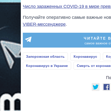
Число зараженных COVID-19 в мире прев
Получайте оперативно самые важные ново
VIBER-мессенджере
.
ЧИТАЙТЕ 
самое важное о
Запорожская область
Коронавирус
Ко
Коронавирус в Украине
Смерть от коронав
По