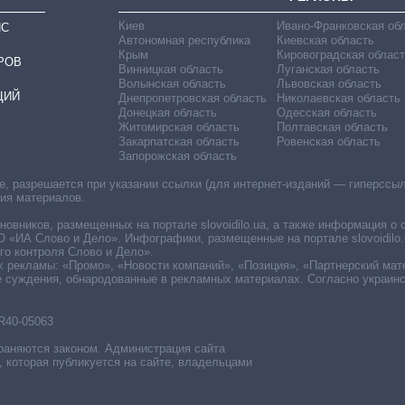
Киев
Ивано-Франковская об
ИС
Автономная республика
Киевская область
Крым
Кировоградская област
РОВ
Винницкая область
Луганская область
Волынская область
Львовская область
ЦИЙ
Днепропетровская область
Николаевская область
Донецкая область
Одесская область
Житомирская область
Полтавская область
Закарпатская область
Ровенская область
Запорожская область
 разрешается при указании ссылки (для интернет-изданий — гиперссылки
ния материалов.
овников, размещенных на портале slovoidilo.ua, а также информация о 
«ИА Слово и Дело». Инфографики, размещенные на портале slovoidilo.
о контроля Слово и Дело».
х рекламы: «Промо», «Новости компаний», «Позиция», «Партнерский мат
е суждения, обнародованные в рекламных материалах. Согласно украин
R40-05063
раняются законом. Администрация сайта
, которая публикуется на сайте, владельцами