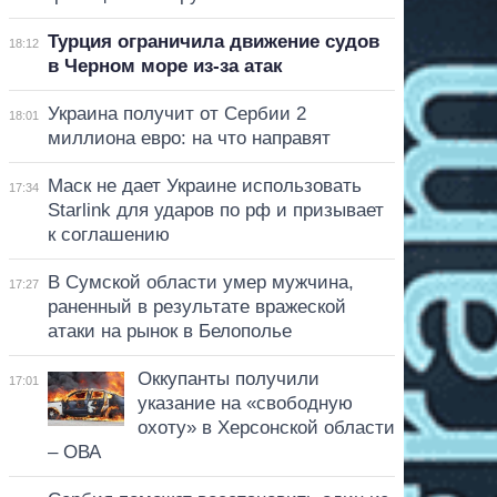
Турция ограничила движение судов
18:12
в Черном море из-за атак
Украина получит от Сербии 2
18:01
миллиона евро: на что направят
Маск не дает Украине использовать
17:34
Starlink для ударов по рф и призывает
к соглашению
В Сумской области умер мужчина,
17:27
раненный в результате вражеской
атаки на рынок в Белополье
Оккупанты получили
17:01
указание на «свободную
охоту» в Херсонской области
– ОВА