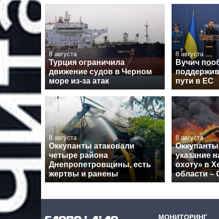
8 августа
8 августа
Турция ограничила
Вучич поо
движение судов в Черном
поддержив
море из-за атак
пути в ЕС
8 августа
8 августа
Оккупанты атаковали
Оккупанты
четыре района
указание 
Днепропетровщины, есть
охоту» в Х
жертвы и ранены
области –
МОНИТОРИНГ