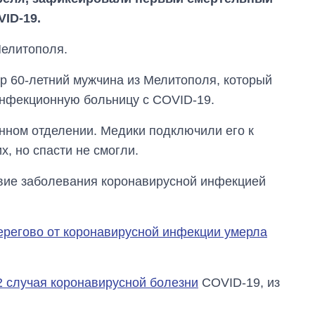
ID-19.
Мелитополя.
р 60-летний мужчина из Мелитополя, который
инфекционную больницу с COVID-19.
нном отделении. Медики подключили его к
х, но спасти не смогли.
твие заболевания коронавирусной инфекцией
Как изменился
бюджет
Министерства
Берегово от коронавирусной инфекции умерла
обороны за 13 лет
войны с россией
2 случая коронавирусной болезни
COVID-19, из