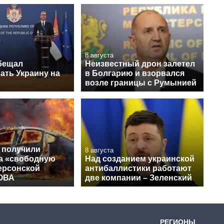
8 августа
бещал
Неизвестный дрон залетел
ать Украину на
в Болгарию и взорвался
возле границы с Румынией
 получили
8 августа
на «свободную
Над созданием украинской
ерсонской
антибаллистики работают
 ОВА
две компании – Зеленский
РЕГИОНЫ