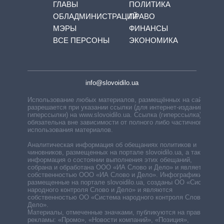
ГЛАВЫ
ПОЛИТИКА
ОБЛАДМИНИСТРАЦИЙ
ПРАВО
МЭРЫ
ФИНАНСЫ
ВСЕ ПЕРСОНЫ
ЭКОНОМИКА
info@slovoidilo.ua
Использование любых материалов, размещённых на сайте,
разрешается при указании ссылки (для интернет-изданий —
гиперссылки) на www.slovoidilo.ua. Ссылка (гиперссылка)
обязательна вне зависимости от полного либо частичного
использования материалов.
Аналитическая информация об обещаниях политиков и
чиновников, размещенных на портале slovoidilo.ua, а также
информация о состоянии выполнения этих обещаний,
собрана и обработана ООО «ИА Слово и Дело» и является
собственностью ООО «ИА Слово и Дело». Инфографики,
размещенные на портале slovoidilo.ua, созданы ОО «Система
народного контроля Слово и Дело» и являются
собственностью ОО «Система народного контроля Слово и
Дело».
Материалы, отмеченные значками, публикуются на правах
рекламы: «Промо», «Новости компаний», «Позиция»,