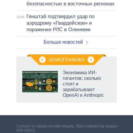
безопасностью в восточных регионах
Генштаб подтвердил удар по
12:49
аэродрому «Гвардейское» и
поражение РЛС в Оленевке
Больше новостей
ИНФОГРАФИКА
еля
Экономика ИИ-
гигантов: сколько
стоят и
зарабатывают
OpenAI и Anthropic
Субъект в сфере онлайн-медиа. Идентификатор медиа –
R40-05063