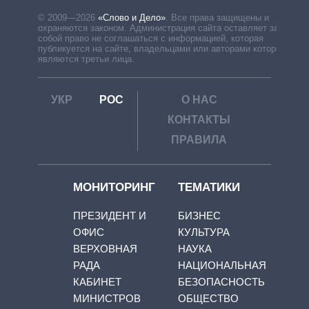
© 2009—2026
«Слово и Дело»
.
Все права защищены и
охраняются законом. Администрация сайта оставляет за
собой право не соглашаться с информацией, которая
публикуется на сайте, владельцами или авторами которой
являются третьи лица.
УКР
РОС
О НАС
КОНТАКТЫ
ПРАВИЛА
МОНИТОРИНГ
ТЕМАТИКИ
ПРЕЗИДЕНТ И
БИЗНЕС
ОФИС
КУЛЬТУРА
ВЕРХОВНАЯ
НАУКА
РАДА
НАЦИОНАЛЬНАЯ
КАБИНЕТ
БЕЗОПАСНОСТЬ
МИНИСТРОВ
ОБЩЕСТВО