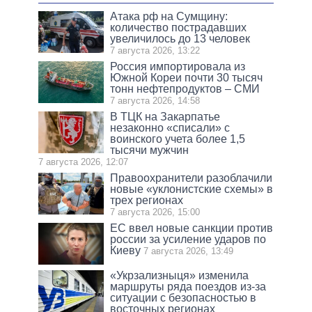
Атака рф на Сумщину:
количество пострадавших
увеличилось до 13 человек
7 августа 2026, 13:22
Россия импортировала из
Южной Кореи почти 30 тысяч
тонн нефтепродуктов – СМИ
7 августа 2026, 14:58
В ТЦК на Закарпатье
незаконно «списали» с
воинского учета более 1,5
тысячи мужчин
7 августа 2026, 12:07
Правоохранители разоблачили
новые «уклонистские схемы» в
трех регионах
7 августа 2026, 15:00
ЕС ввел новые санкции против
россии за усиление ударов по
Киеву
7 августа 2026, 13:49
«Укрзализныця» изменила
маршруты ряда поездов из-за
ситуации с безопасностью в
восточных регионах