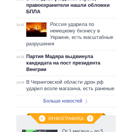
правоохранители нашли обломки
БПЛА
Россия ударила по
14:42
немецкому бизнесу в
Украине, есть масштабные
разрушения
Партия Мадяра выдвинула
14:33
кандидата на пост президента
Венгрии
В Черниговской области дрон рф
14:09
ударил возле магазина, есть раненые
Больше новостей
ИНФОГРАФИКА
 как
От 1 месяца – до 5