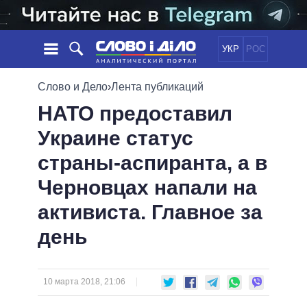
УКР
РОС
НОВОСТИ
Слово и Дело
›
Лента публикаций
НАТО предоставил
ОБЕЩАНИЯ
ЛЕНТА
ПОЛИТИКА
Украине статус
СОБЫТИЯ
ЭКОНОМИКА
ПОЛИТИКИ
страны-аспиранта, а в
СТАТЬИ
ОБЩЕСТВО
ИНФОГРАФИКА
МНЕНИЯ
МИР
ВСЕ ПОЛИТИКИ
Черновцах напали на
ОБЗОРЫ
ПРЕЗИДЕНТ И ОФИС
активиста. Главное за
ВИДЕО
ДАЙДЖЕСТЫ
ВЕРХОВНАЯ РАДА
день
ПОДДЕРЖАТЬ
КАБИНЕТ МИНИСТРОВ
ГЛАВЫ ОБЛАДМИНИСТРАЦИЙ
СРАВНЕНИЕ ПОЛИТИКОВ
МЭРЫ
10 марта 2018, 21:06
ВСЕ ПЕРСОНЫ