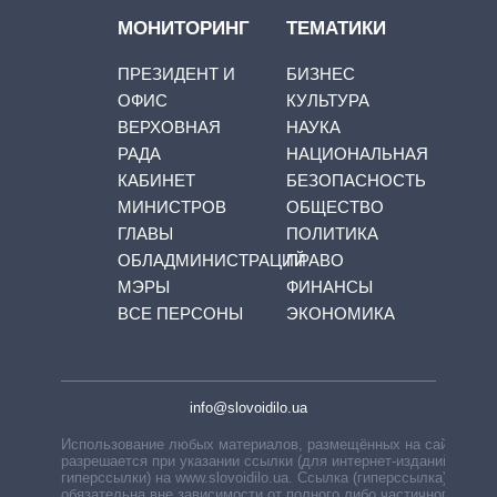
МОНИТОРИНГ
ТЕМАТИКИ
ПРЕЗИДЕНТ И
БИЗНЕС
ОФИС
КУЛЬТУРА
ВЕРХОВНАЯ
НАУКА
РАДА
НАЦИОНАЛЬНАЯ
КАБИНЕТ
БЕЗОПАСНОСТЬ
МИНИСТРОВ
ОБЩЕСТВО
ГЛАВЫ
ПОЛИТИКА
ОБЛАДМИНИСТРАЦИЙ
ПРАВО
МЭРЫ
ФИНАНСЫ
ВСЕ ПЕРСОНЫ
ЭКОНОМИКА
info@slovoidilo.ua
Использование любых материалов, размещённых на сайте,
разрешается при указании ссылки (для интернет-изданий —
гиперссылки) на www.slovoidilo.ua. Ссылка (гиперссылка)
обязательна вне зависимости от полного либо частичного