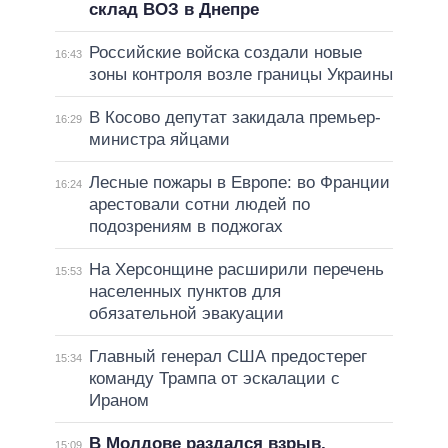
склад ВОЗ в Днепре
Российские войска создали новые
16:43
зоны контроля возле границы Украины
В Косово депутат закидала премьер-
16:29
министра яйцами
Лесные пожары в Европе: во Франции
16:24
арестовали сотни людей по
подозрениям в поджогах
На Херсонщине расширили перечень
15:53
населенных пунктов для
обязательной эвакуации
Главный генерал США предостерег
15:34
команду Трампа от эскалации с
Ираном
В Молдове раздался взрыв,
15:09