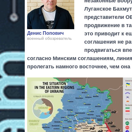
незаконные воор
Луганское Бахмут
представители О
продвижение в та
это приводит к е
Денис Попович
военный обозреватель
соглашения не р
продвигаться впе
согласно Минским соглашениям, линия
пролегать намного восточнее, чем она 