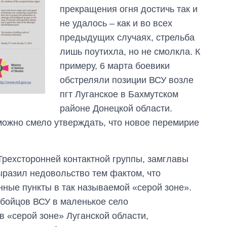
прекращения огня достичь так и
не удалось – как и во всех
предыдущих случаях, стрельба
лишь поутихла, но не смолкла. К
примеру, 6 марта боевики
обстреляли позиции ВСУ возле
пгт Луганское в Бахмутском
районе Донецкой области.
 можно смело утверждать, что новое перемирие
 Трехсторонней контактной группы, замглавы
От 1 месяца – до 5
лет: кто и как долго
разил недовольство тем фактом, что
занимал
ные пункты в так называемой «серой зоне».
должность
руководителя СВР
 бойцов ВСУ в маленькое село
в «серой зоне» Луганской области,