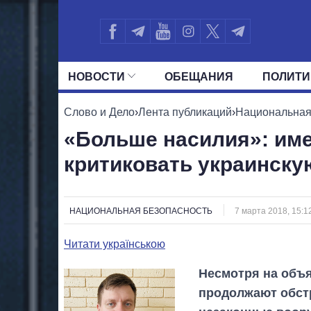
НОВОСТИ
ОБЕЩАНИЯ
ПОЛИТИ
ВСЕ ПОЛИТИКИ
ПРЕЗИДЕНТ И ОФ
Слово и Дело
›
Лента публикаций
›
Национальная
«Больше насилия»: им
критиковать украинск
НАЦИОНАЛЬНАЯ БЕЗОПАСНОСТЬ
7 марта 2018, 15:1
Читати українською
Несмотря на объя
продолжают обстр