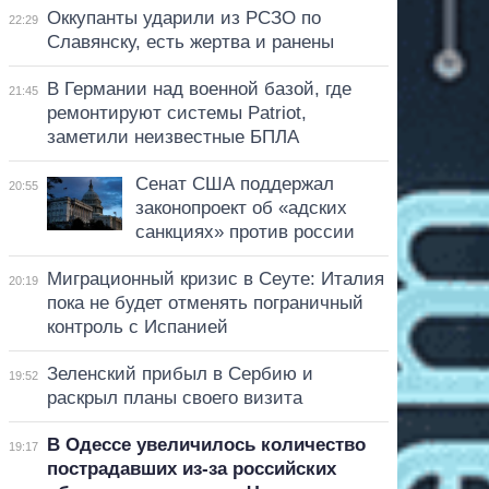
Оккупанты ударили из РСЗО по
22:29
Славянску, есть жертва и ранены
В Германии над военной базой, где
21:45
ремонтируют системы Patriot,
заметили неизвестные БПЛА
Сенат США поддержал
20:55
законопроект об «адских
санкциях» против россии
Миграционный кризис в Сеуте: Италия
20:19
пока не будет отменять пограничный
контроль с Испанией
Зеленский прибыл в Сербию и
19:52
раскрыл планы своего визита
В Одессе увеличилось количество
19:17
пострадавших из-за российских