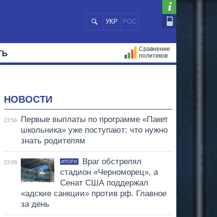
УКР
РОС
Сравнение
ТЬ
политиков
СТРАЦИЙ
МЭРЫ
ВСЕ ПЕРСОНЫ
НОВОСТИ
Первые выплаты по программе «Пакет
23:56
школьника» уже поступают: что нужно
знать родителям
Враг обстрелял
ИТОГИ
23:09
стадион «Черноморец», а
Сенат США поддержал
«адские санкции» против рф. Главное
за день