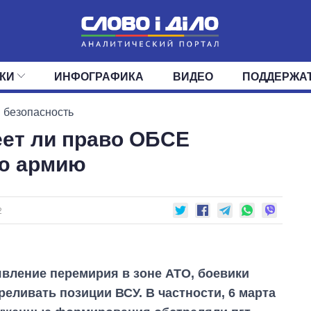
КИ
ИНФОГРАФИКА
ВИДЕО
ПОДДЕРЖА
ИС
ЛЕНТА
ВЕРХОВНАЯ РАДА
СОБЫТИЯ
СТАТЬИ
КАБИНЕТ МИНИСТРОВ
МНЕНИЯ
ОБЗОРЫ
ГЛАВЫ ОБЛАДМИНИ
ДАЙДЖЕСТЫ
 безопасность
еет ли право ОБСЕ
ПОЛИТИКА
ДЕПУТАТЫ
ЭКОНОМИКА
КОМИТЕТЫ
ФРАКЦИИ
ОБЩЕСТВО
ОКРУГА
МИР
ую армию
2
вление перемирия в зоне АТО, боевики
еливать позиции ВСУ. В частности, 6 марта