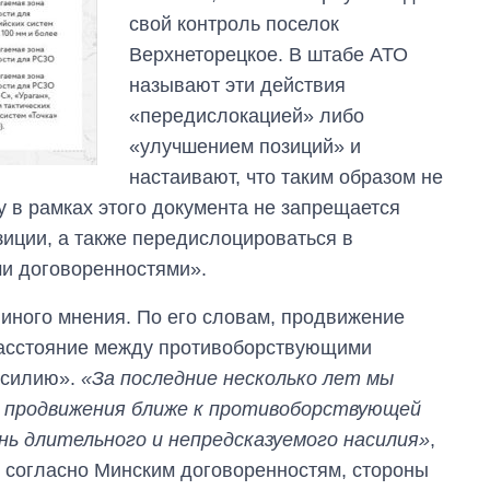
свой контроль поселок
Верхнеторецкое. В штабе АТО
называют эти действия
«передислокацией» либо
«улучшением позиций» и
настаивают, что таким образом не
 в рамках этого документа не запрещается
зиции, а также передислоцироваться в
ми договоренностями».
 иного мнения. По его словам, продвижение
 расстояние между противоборствующими
асилию».
«За последние несколько лет мы
м продвижения ближе к противоборствующей
ь длительного и непредсказуемого насилия»
,
о согласно Минским договоренностям, стороны