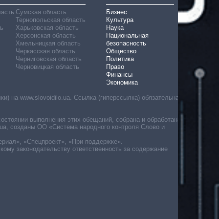
ласть
Сумская область
Бизнес
Тернопольская область
Культура
ь
Харьковская область
Наука
Херсонская область
Национальная
Хмельницкая область
безопасность
Черкасская область
Общество
Черниговская область
Политика
Черновицкая область
Право
Финансы
Экономика
) на www.slovoidilo.ua. Ссылка (гиперссылка) обязательна
состоянии выполнения этих обещаний, собрана и обработана
ua, созданы ОО «Система народного контроля Слово и
ериал», «Спецпроект», «При поддержке».
скому законодательству ответственность за содержание