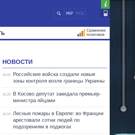
УКР
РОС
Сравнение
ТЬ
политиков
СТРАЦИЙ
МЭРЫ
ВСЕ ПЕРСОНЫ
НОВОСТИ
Российские войска создали новые
16:43
зоны контроля возле границы Украины
В Косово депутат закидала премьер-
16:29
министра яйцами
Лесные пожары в Европе: во Франции
16:24
арестовали сотни людей по
подозрениям в поджогах