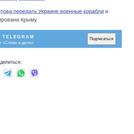
отова передать Украине военные корабли
и
ирована Крыму.
В TELEGRAM
Подписаться
т «Слово и дело»
делиться: