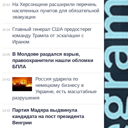
На Херсонщине расширили перечень
15:53
населенных пунктов для обязательной
эвакуации
Главный генерал США предостерег
15:34
команду Трампа от эскалации с
Ираном
В Молдове раздался взрыв,
15:09
правоохранители нашли обломки
БПЛА
Россия ударила по
14:42
немецкому бизнесу в
Украине, есть масштабные
разрушения
Партия Мадяра выдвинула
14:33
кандидата на пост президента
Венгрии