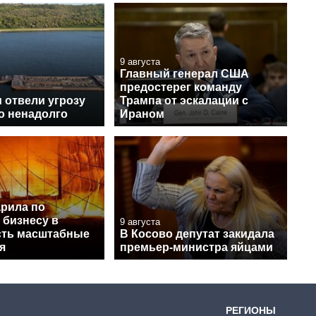
9 августа
Главный генерал США
предостерег команду
 отвели угрозу
Трампа от эскалации с
о ненадолго
Ираном
арила по
 бизнесу в
9 августа
есть масштабные
В Косово депутат закидала
я
премьер-министра яйцами
РЕГИОНЫ