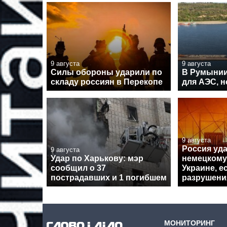
9 августа
9 августа
Силы обороны ударили по
В Румынии
складу россиян в Перекопе
для АЭС, н
9 августа
Россия уд
9 августа
Удар по Харькову: мэр
немецкому
сообщил о 37
Украине, 
пострадавших и 1 погибшем
разрушени
МОНИТОРИНГ