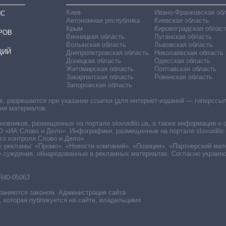
Киев
Ивано-Франковская об
ИС
Автономная республика
Киевская область
Крым
Кировоградская област
РОВ
Винницкая область
Луганская область
Волынская область
Львовская область
ЦИЙ
Днепропетровская область
Николаевская область
Донецкая область
Одесская область
Житомирская область
Полтавская область
Закарпатская область
Ровенская область
Запорожская область
 разрешается при указании ссылки (для интернет-изданий — гиперссылки
ния материалов.
овников, размещенных на портале slovoidilo.ua, а также информация о 
«ИА Слово и Дело». Инфографики, размещенные на портале slovoidilo.
о контроля Слово и Дело».
х рекламы: «Промо», «Новости компаний», «Позиция», «Партнерский мат
е суждения, обнародованные в рекламных материалах. Согласно украин
R40-05063
раняются законом. Администрация сайта
, которая публикуется на сайте, владельцами