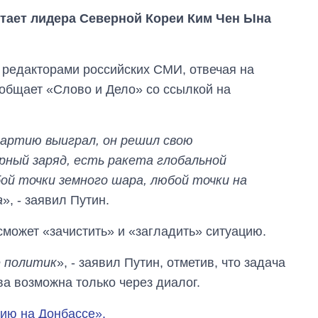
тает лидера Северной Кореи Ким Чен Ына
и редакторами российских СМИ, отвечая на
общает «Слово и Дело» со ссылкой на
 партию выиграл, он решил свою
ерный заряд, есть ракета глобальной
ой точки земного шара, любой точки на
а
», - заявил Путин.
Как изменился
сможет «зачистить» и «загладить» ситуацию.
бюджет
Министерства
е политик
», - заявил Путин, отметив, что задача
обороны за 13 лет
войны с россией
а возможна только через диалог.
сию на Донбассе».