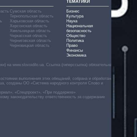
ТЕМАТИКИ
ласть
Сумская область
Бизнес
Тернопольская область
Культура
ь
Харьковская область
Наука
Херсонская область
Национальная
Хмельницкая область
безопасность
Черкасская область
Общество
Черниговская область
Политика
Черновицкая область
Право
Финансы
Экономика
) на www.slovoidilo.ua. Ссылка (гиперссылка) обязательна
состоянии выполнения этих обещаний, собрана и обработана
ua, созданы ОО «Система народного контроля Слово и
ериал», «Спецпроект», «При поддержке».
скому законодательству ответственность за содержание