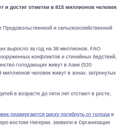
т и достиг отметки в 815 миллионов человек
е Продовольственной и сельскохозяйственной
их выросло за год на 38 миллионов. FAO
вооруженных конфликтов и стихийных бедствий,
нство голодающих живут в Азии (520
9 миллионов человек живут в зонах, затронутых
етей в возрасте до пяти лет отстают в росте,
От 1 месяца – до 5
лет: кто и как долго
занимал
век подвергаются риску погибнуть от голода
в
должность
руководителя СВР
ро-востоке Нигерии, заявили в Организации