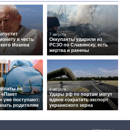
ыпустит
7 августа
монету в честь
Оккупанты ударили из
кого Иоанна
РСЗО по Славянску, есть
жертва и ранены
платы по
8 августа
 «Пакет
Удары рф по портам могут
» уже поступают:
вдвое сократить экспорт
знать родителям
украинского зерна