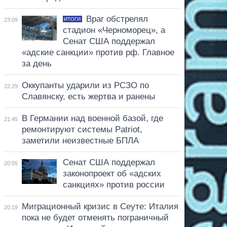
Враг обстрелял
ИТОГИ
23:09
стадион «Черноморец», а
Сенат США поддержал
«адские санкции» против рф. Главное
за день
Оккупанты ударили из РСЗО по
22:29
Славянску, есть жертва и ранены
В Германии над военной базой, где
21:45
ремонтируют системы Patriot,
заметили неизвестные БПЛА
Сенат США поддержал
20:55
законопроект об «адских
санкциях» против россии
Миграционный кризис в Сеуте: Италия
20:19
пока не будет отменять пограничный