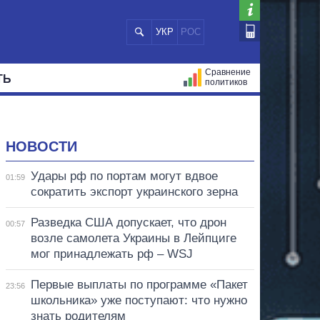
УКР
РОС
Сравнение
ТЬ
политиков
СТРАЦИЙ
МЭРЫ
ВСЕ ПЕРСОНЫ
НОВОСТИ
Удары рф по портам могут вдвое
01:59
сократить экспорт украинского зерна
Разведка США допускает, что дрон
00:57
возле самолета Украины в Лейпциге
мог принадлежать рф – WSJ
Первые выплаты по программе «Пакет
23:56
школьника» уже поступают: что нужно
знать родителям