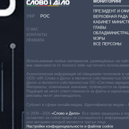
МОНИТОРИНГ
ПРЕЗИДЕНТ И ОФ
УКР
РОС
ВЕРХОВНАЯ РАДА
КАБИНЕТ МИНИСТ
ГЛАВЫ
О НАС
ОБЛАДМИНИСТРА
КОНТАКТЫ
МЭРЫ
ПРАВИЛА
ВСЕ ПЕРСОНЫ
Использование любых материалов, размещённых на сайте,
вне зависимости от полного либо частичного использова
Аналитическая информация об обещаниях политиков и чин
ООО «ИА Слово и Дело» и является собственностью ООО 
Дело» и являются собственностью ОО «Система народног
Материалы, отмеченные значками, публикуются на права
Редакция не несет ответственности за факты и оценочны
рекламы несет рекламодатель.
Субъект в сфере онлайн-медиа. Идентификатор медиа – 
© 2009—2026
«Слово и Дело»
.
Все права защищены и ох
оставляет за собой право не соглашаться с информацией
или авторами которой являются третьи лица.
Настройки конфиденциальности и файлов cookie