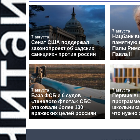
7 августа
Нацбанк в
7 августа
Сенат США поддержал
памятную 
законопроект об «адских
Папы Римс
санкциях» против россии
Павла II
7 августа
7 августа
База ФСБ и 6 судов
Первые вы
«теневого флота»: СБС
программе
атаковали более 100
школьника
вражеских целей россиян
что нужно 