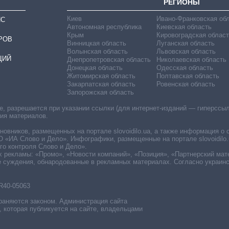
РЕГИОНЫ
Киев
Ивано-Франковская об
ИС
Автономная республика
Киевская область
Крым
Кировоградская област
РОВ
Винницкая область
Луганская область
Волынская область
Львовская область
ЦИЙ
Днепропетровская область
Николаевская область
Донецкая область
Одесская область
Житомирская область
Полтавская область
Закарпатская область
Ровенская область
Запорожская область
 разрешается при указании ссылки (для интернет-изданий — гиперссылки
ния материалов.
овников, размещенных на портале slovoidilo.ua, а также информация о 
«ИА Слово и Дело». Инфографики, размещенные на портале slovoidilo.
о контроля Слово и Дело».
х рекламы: «Промо», «Новости компаний», «Позиция», «Партнерский мат
е суждения, обнародованные в рекламных материалах. Согласно украин
R40-05063
раняются законом. Администрация сайта
, которая публикуется на сайте, владельцами