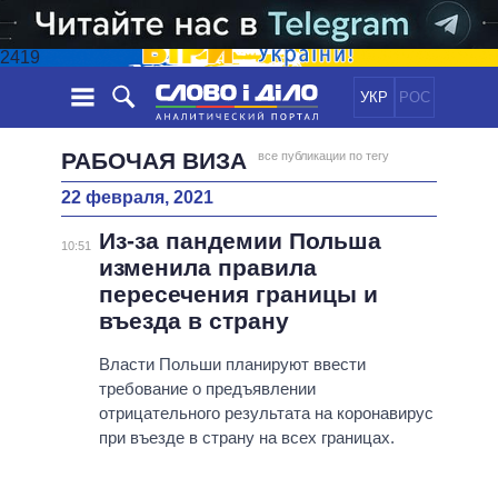
2419
УКР
РОС
НОВОСТИ
РАБОЧАЯ ВИЗА
все публикации по тегу
22 февраля, 2021
ОБЕЩАНИЯ
ЛЕНТА
ПОЛИТИКА
Из-за пандемии Польша
СОБЫТИЯ
ЭКОНОМИКА
10:51
ПОЛИТИКИ
изменила правила
СТАТЬИ
ОБЩЕСТВО
пересечения границы и
ИНФОГРАФИКА
МНЕНИЯ
МИР
ВСЕ ПОЛИТИКИ
въезда в страну
ОБЗОРЫ
ПРЕЗИДЕНТ И ОФИС
ВИДЕО
Власти Польши планируют ввести
ДАЙДЖЕСТЫ
ВЕРХОВНАЯ РАДА
требование о предъявлении
ПОДДЕРЖАТЬ
КАБИНЕТ МИНИСТРОВ
отрицательного результата на коронавирус
ГЛАВЫ ОБЛАДМИНИСТРАЦИЙ
при въезде в страну на всех границах.
СРАВНЕНИЕ ПОЛИТИКОВ
МЭРЫ