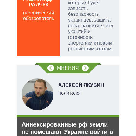
которых будет
РАДЧУК
Д
зависеть
ПО
политический
безопасность
обозреватель
в
украинцев: защита
обо
неба, развитие сети
укрытий и
готовность
энергетики к новым
российским атакам.
МНЕНИЯ
В
АЛЕКСЕЙ ЯКУБИН
ких
политолог
Аннексированные рф земли
Рез
рф
не помешают Украине войти в
рф 