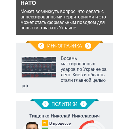
НАТО
ра
Несм
йская
обяз
Может возникнуть вопрос, что делать с
 этот
поли
аннексированными территориями и это
важн
может стать формальным поводом для
попытки отказать Украине
ИНФОГРАФИКА
 как
Восемь
чипы
массированных
ды и
ударов по Украине за
т на
лето: Киев и область
стали главной целью
рф
маги
ПОЛИТИКИ
ич
Тищенко Николай Николаевич
51
В процессе
21