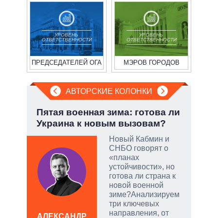
УРОВЕНЬ
УРОВЕНЬ
ОТВЕТСТВЕННОСТИ
ОТВЕТСТВЕННОСТИ
ПРЕДСЕДАТЕЛЕЙ ОГА
МЭРОВ ГОРОДОВ
АВТОРСКИЕ КОЛОНКИ
у:
Пятая военная зима: готова ли
Эво
Украина к новым вызовам?
пер
Дра
Новый Кабмин и
СНБО говорят о
«планах
устойчивости», но
скую
готова ли страна к
новой военной
дить
зиме?Анализируем
три ключевых
направления, от
АЛЕКСАНДР