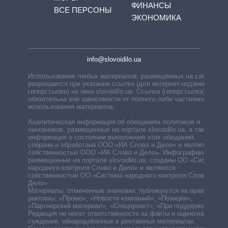
ФИНАНСЫ
ВСЕ ПЕРСОНЫ
ЭКОНОМИКА
info@slovoidilo.ua
Использование любых материалов, размещённых на сайте,
разрешается при указании ссылки (для интернет-изданий —
гиперссылки) на www.slovoidilo.ua. Ссылка (гиперссылка)
обязательна вне зависимости от полного либо частичного
использования материалов.
Аналитическая информация об обещаниях политиков и
чиновников, размещенных на портале slovoidilo.ua, а также
информация о состоянии выполнения этих обещаний,
собрана и обработана ООО «ИА Слово и Дело» и является
собственностью ООО «ИА Слово и Дело». Инфографики,
размещенные на портале slovoidilo.ua, созданы ОО «Система
народного контроля Слово и Дело» и являются
собственностью ОО «Система народного контроля Слово и
Дело».
Материалы, отмеченные значками, публикуются на правах
рекламы: «Промо», «Новости компаний», «Позиция»,
«Партнерский материал», «Спецпроект», «При поддержке».
Редакция не несет ответственности за факты и оценочные
суждения, обнародованные в рекламных материалах.