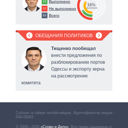
Выполнено
10
33
16%
Не выполнено
32
о
выполнено
16
Всего
63
ОБЕЩАНИЯ ПОЛИТИКОВ
ал
Тищенко пообещал
внести предложения по
разблокированию портов
ела
Одессы и экспорту зерна
2026
на рассмотрение
комитета
Субъект в сфере онлайн-медиа. Идентификатор медиа –
R40-05063
© 2009—2026
«Слово и Дело»
.
Все права защищены и