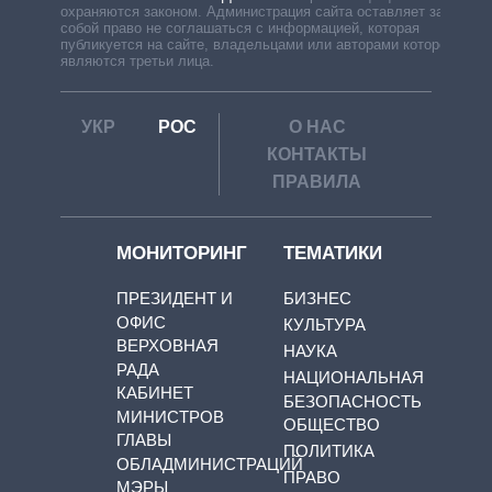
охраняются законом. Администрация сайта оставляет за
собой право не соглашаться с информацией, которая
публикуется на сайте, владельцами или авторами которой
являются третьи лица.
УКР
РОС
О НАС
КОНТАКТЫ
ПРАВИЛА
МОНИТОРИНГ
ТЕМАТИКИ
ПРЕЗИДЕНТ И
БИЗНЕС
ОФИС
КУЛЬТУРА
ВЕРХОВНАЯ
НАУКА
РАДА
НАЦИОНАЛЬНАЯ
КАБИНЕТ
БЕЗОПАСНОСТЬ
МИНИСТРОВ
ОБЩЕСТВО
ГЛАВЫ
ПОЛИТИКА
ОБЛАДМИНИСТРАЦИЙ
ПРАВО
МЭРЫ