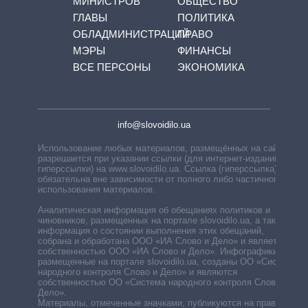
МИНИСТРОВ
ОБЩЕСТВО
ГЛАВЫ
ПОЛИТИКА
ОБЛАДМИНИСТРАЦИЙ
ПРАВО
МЭРЫ
ФИНАНСЫ
ВСЕ ПЕРСОНЫ
ЭКОНОМИКА
info@slovoidilo.ua
Использование любых материалов, размещённых на сайте,
разрешается при указании ссылки (для интернет-изданий —
гиперссылки) на www.slovoidilo.ua. Ссылка (гиперссылка)
обязательна вне зависимости от полного либо частичного
использования материалов.
Аналитическая информация об обещаниях политиков и
чиновников, размещенных на портале slovoidilo.ua, а также
информация о состоянии выполнения этих обещаний,
собрана и обработана ООО «ИА Слово и Дело» и является
собственностью ООО «ИА Слово и Дело». Инфографики,
размещенные на портале slovoidilo.ua, созданы ОО «Система
народного контроля Слово и Дело» и являются
собственностью ОО «Система народного контроля Слово и
Дело».
Материалы, отмеченные значками, публикуются на правах