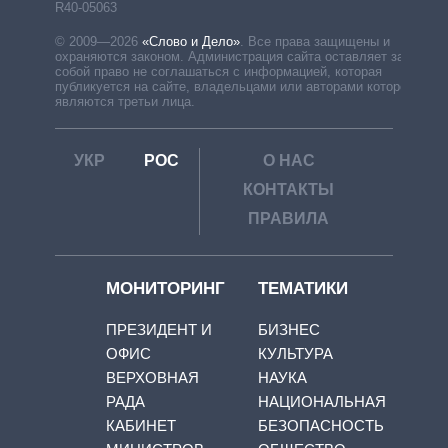
R40-05063
© 2009—2026
«Слово и Дело»
.
Все права защищены и
охраняются законом. Администрация сайта оставляет за
собой право не соглашаться с информацией, которая
публикуется на сайте, владельцами или авторами которой
являются третьи лица.
УКР
РОС
О НАС
КОНТАКТЫ
ПРАВИЛА
МОНИТОРИНГ
ТЕМАТИКИ
ПРЕЗИДЕНТ И
БИЗНЕС
ОФИС
КУЛЬТУРА
ВЕРХОВНАЯ
НАУКА
РАДА
НАЦИОНАЛЬНАЯ
КАБИНЕТ
БЕЗОПАСНОСТЬ