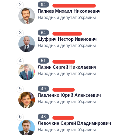
2
94
ОБЕЩАНИЯ В ПРОЦЕССЕ
Папиев Михаил Николаевич
Народный депутат Украины
КОЛИЧЕСТВО ОБЕЩАНИЙ
3
64
Шуфрич Нестор Иванович
Народный депутат Украины
4
51
Ларин Сергей Николаевич
Народный депутат Украины
5
49
Павленко Юрий Алексеевич
Народный депутат Украины
6
48
Левочкин Сергей Владимирович
Народный депутат Украины