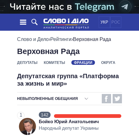
УКР
РОС
НОВОСТИ
Слово и Дело
›
Рейтинги
›
Верховная Рада
Верховная Рада
ОБЕЩАНИЯ
ЛЕНТА
ПОЛИТИКА
СОБЫТИЯ
ЭКОНОМИКА
ДЕПУТАТЫ
КОМИТЕТЫ
ФРАКЦИИ
ОКРУГА
ПОЛИТИКИ
СТАТЬИ
ОБЩЕСТВО
Депутатская группа «Платформа
ИНФОГРАФИКА
МНЕНИЯ
МИР
ВСЕ ПОЛИТИКИ
за жизнь и мир»
ОБЗОРЫ
ПРЕЗИДЕНТ И ОФИС
ВИДЕО
ДАЙДЖЕСТЫ
ВЕРХОВНАЯ РАДА
НЕВЫПОЛНЕННЫЕ ОБЕЩАНИЯ
ПОДДЕРЖАТЬ
КАБИНЕТ МИНИСТРОВ
ОТВЕТСТВЕННОСТЬ
1
142
ГЛАВЫ ОБЛАДМИНИСТРАЦИЙ
БЕЗОТВЕТСТВЕННОСТЬ
СРАВНЕНИЕ ПОЛИТИКОВ
Бойко Юрий Анатольевич
МЭРЫ
Народный депутат Украины
ВЫПОЛНЕННЫЕ ОБЕЩАНИЯ
ВСЕ ПЕРСОНЫ
НЕВЫПОЛНЕННЫЕ ОБЕЩАНИЯ