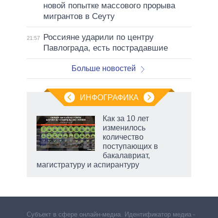
новой попытке массового прорыва
мигрантов в Сеуту
Россияне ударили по центру
21:57
Павлограда, есть пострадавшие
Больше новостей
ИНФОГРАФИКА
еля
Как за 10 лет
изменилось
количество
поступающих в
бакалавриат,
магистратуру и аспирантуру
Субъект в сфере онлайн-медиа. Идентификатор медиа –