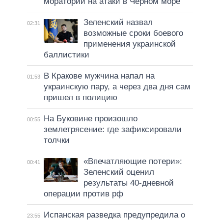
моратории на атаки в Черном море
Зеленский назвал
02:31
возможные сроки боевого
применения украинской
баллистики
В Кракове мужчина напал на
01:53
украинскую пару, а через два дня сам
пришел в полицию
На Буковине произошло
00:55
землетрясение: где зафиксировали
толчки
«Впечатляющие потери»:
00:41
Зеленский оценил
результаты 40-дневной
операции против рф
Испанская разведка предупредила о
23:55