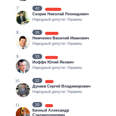
7
42
Скорик Николай Леонидович
Народный депутат Украины
8
35
Нимченко Василий Иванович
Народный депутат Украины
9
33
Иоффе Юлий Якович
Народный депутат Украины
22
10
Дунаев Сергей Владимирович
Народный депутат Украины
20
11
Качный Александр
Сталиноленович