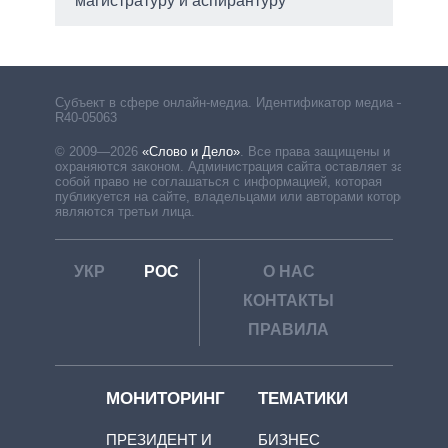
магистратуру и аспирантуру
Субъект в сфере онлайн-медиа. Идентификатор медиа –
R40-05063
© 2009—2026
«Слово и Дело»
.
Все права защищены и
охраняются законом. Администрация сайта оставляет за
собой право не соглашаться с информацией, которая
публикуется на сайте, владельцами или авторами которой
являются третьи лица.
УКР
РОС
О НАС
КОНТАКТЫ
ПРАВИЛА
МОНИТОРИНГ
ТЕМАТИКИ
ПРЕЗИДЕНТ И
БИЗНЕС