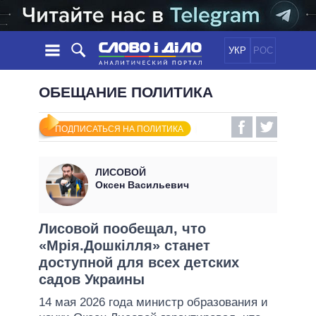
УКР
РОС
НОВОСТИ
ОБЕЩАНИЕ ПОЛИТИКА
ОБЕЩАНИЯ
ЛЕНТА
ПОЛИТИКА
ПОДПИСАТЬСЯ НА ПОЛИТИКА
СОБЫТИЯ
ЭКОНОМИКА
ПОЛИТИКИ
СТАТЬИ
ОБЩЕСТВО
ЛИСОВОЙ
ИНФОГРАФИКА
МНЕНИЯ
МИР
ВСЕ ПОЛИТИКИ
Оксен Васильевич
ОБЗОРЫ
ПРЕЗИДЕНТ И ОФИС
ВИДЕО
ДАЙДЖЕСТЫ
ВЕРХОВНАЯ РАДА
Лисовой пообещал, что
ПОДДЕРЖАТЬ
«Мрія.Дошкілля» станет
КАБИНЕТ МИНИСТРОВ
доступной для всех детских
ГЛАВЫ ОБЛАДМИНИСТРАЦИЙ
СРАВНЕНИЕ ПОЛИТИКОВ
садов Украины
МЭРЫ
14 мая 2026 года министр образования и
ВСЕ ПЕРСОНЫ