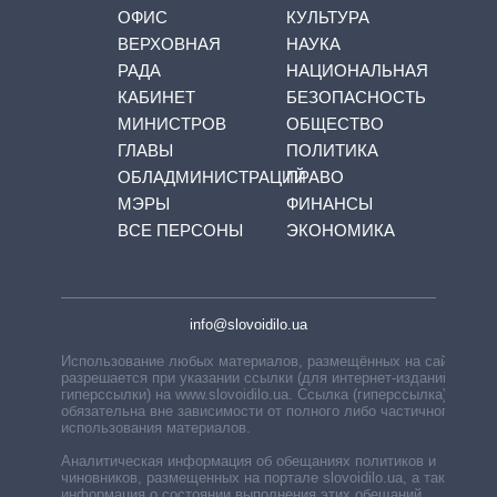
ОФИС
КУЛЬТУРА
ВЕРХОВНАЯ
НАУКА
РАДА
НАЦИОНАЛЬНАЯ
КАБИНЕТ
БЕЗОПАСНОСТЬ
МИНИСТРОВ
ОБЩЕСТВО
ГЛАВЫ
ПОЛИТИКА
ОБЛАДМИНИСТРАЦИЙ
ПРАВО
МЭРЫ
ФИНАНСЫ
ВСЕ ПЕРСОНЫ
ЭКОНОМИКА
info@slovoidilo.ua
Использование любых материалов, размещённых на сайте,
разрешается при указании ссылки (для интернет-изданий —
гиперссылки) на www.slovoidilo.ua. Ссылка (гиперссылка)
обязательна вне зависимости от полного либо частичного
использования материалов.
Аналитическая информация об обещаниях политиков и
чиновников, размещенных на портале slovoidilo.ua, а также
информация о состоянии выполнения этих обещаний,