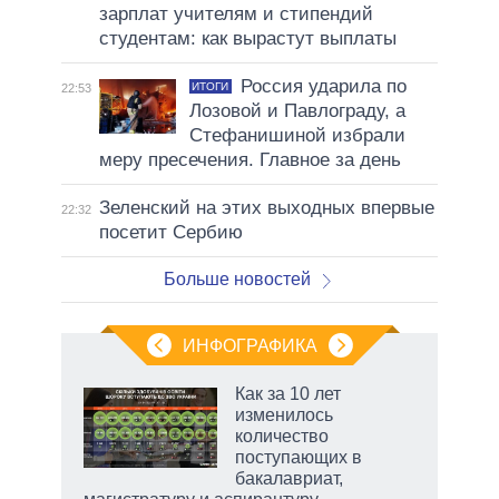
зарплат учителям и стипендий
студентам: как вырастут выплаты
Россия ударила по
ИТОГИ
22:53
Лозовой и Павлограду, а
Стефанишиной избрали
меру пресечения. Главное за день
Зеленский на этих выходных впервые
22:32
посетит Сербию
Больше новостей
ИНФОГРАФИКА
Как за 10 лет
изменилось
количество
ет
поступающих в
бакалавриат,