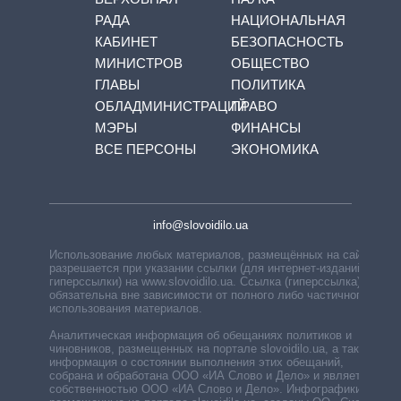
РАДА
НАЦИОНАЛЬНАЯ
КАБИНЕТ
БЕЗОПАСНОСТЬ
МИНИСТРОВ
ОБЩЕСТВО
ГЛАВЫ
ПОЛИТИКА
ОБЛАДМИНИСТРАЦИЙ
ПРАВО
МЭРЫ
ФИНАНСЫ
ВСЕ ПЕРСОНЫ
ЭКОНОМИКА
info@slovoidilo.ua
Использование любых материалов, размещённых на сайте,
разрешается при указании ссылки (для интернет-изданий —
гиперссылки) на www.slovoidilo.ua. Ссылка (гиперссылка)
обязательна вне зависимости от полного либо частичного
использования материалов.
Аналитическая информация об обещаниях политиков и
чиновников, размещенных на портале slovoidilo.ua, а также
информация о состоянии выполнения этих обещаний,
собрана и обработана ООО «ИА Слово и Дело» и является
собственностью ООО «ИА Слово и Дело». Инфографики,