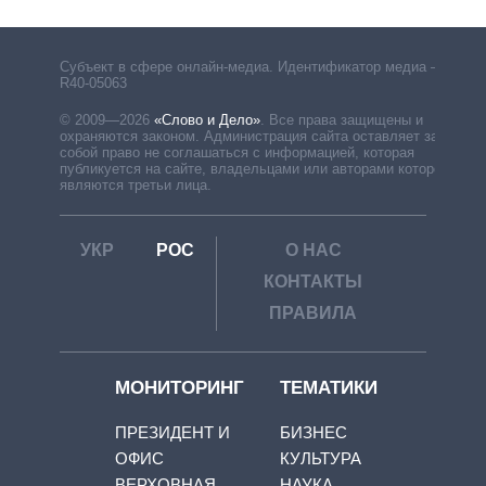
Субъект в сфере онлайн-медиа. Идентификатор медиа –
R40-05063
© 2009—2026
«Слово и Дело»
.
Все права защищены и
охраняются законом. Администрация сайта оставляет за
собой право не соглашаться с информацией, которая
публикуется на сайте, владельцами или авторами которой
являются третьи лица.
УКР
РОС
О НАС
КОНТАКТЫ
ПРАВИЛА
МОНИТОРИНГ
ТЕМАТИКИ
ПРЕЗИДЕНТ И
БИЗНЕС
ОФИС
КУЛЬТУРА
ВЕРХОВНАЯ
НАУКА