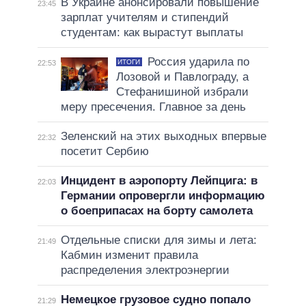
В Украине анонсировали повышение
23:45
зарплат учителям и стипендий
студентам: как вырастут выплаты
Россия ударила по
ИТОГИ
22:53
Лозовой и Павлограду, а
Стефанишиной избрали
меру пресечения. Главное за день
Зеленский на этих выходных впервые
22:32
посетит Сербию
Инцидент в аэропорту Лейпцига: в
22:03
Германии опровергли информацию
о боеприпасах на борту самолета
Отдельные списки для зимы и лета:
21:49
Кабмин изменит правила
распределения электроэнергии
Немецкое грузовое судно попало
21:29