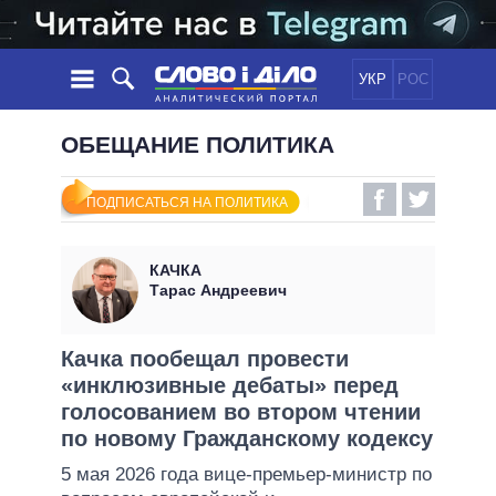
УКР
РОС
НОВОСТИ
ОБЕЩАНИЕ ПОЛИТИКА
ОБЕЩАНИЯ
ЛЕНТА
ПОЛИТИКА
ПОДПИСАТЬСЯ НА ПОЛИТИКА
СОБЫТИЯ
ЭКОНОМИКА
ПОЛИТИКИ
СТАТЬИ
ОБЩЕСТВО
КАЧКА
ИНФОГРАФИКА
МНЕНИЯ
МИР
ВСЕ ПОЛИТИКИ
Тарас Андреевич
ОБЗОРЫ
ПРЕЗИДЕНТ И ОФИС
ВИДЕО
ДАЙДЖЕСТЫ
ВЕРХОВНАЯ РАДА
Качка пообещал провести
ПОДДЕРЖАТЬ
«инклюзивные дебаты» перед
КАБИНЕТ МИНИСТРОВ
голосованием во втором чтении
ГЛАВЫ ОБЛАДМИНИСТРАЦИЙ
СРАВНЕНИЕ ПОЛИТИКОВ
по новому Гражданскому кодексу
МЭРЫ
5 мая 2026 года вице-премьер-министр по
ВСЕ ПЕРСОНЫ