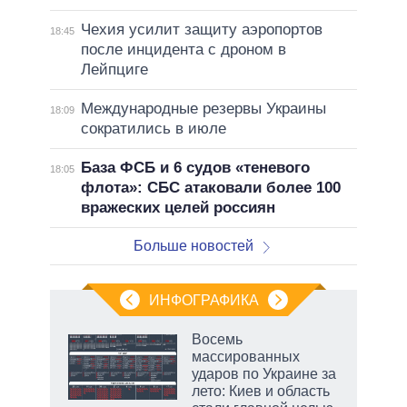
Чехия усилит защиту аэропортов
18:45
после инцидента с дроном в
Лейпциге
Международные резервы Украины
18:09
сократились в июле
База ФСБ и 6 судов «теневого
18:05
флота»: СБС атаковали более 100
вражеских целей россиян
Больше новостей
ИНФОГРАФИКА
 как
Восемь
чипы
массированных
ды и
ударов по Украине за
т на
лето: Киев и область