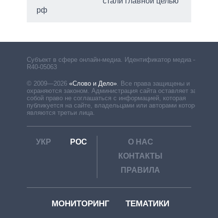
стали главной целью
рф
Субъект в сфере онлайн-медиа. Идентификатор медиа –
R40-05063
© 2009—2026
«Слово и Дело»
.
Все права защищены и
охраняются законом. Администрация сайта оставляет за
собой право не соглашаться с информацией, которая
публикуется на сайте, владельцами или авторами которой
являются третьи лица.
УКР
РОС
О НАС
КОНТАКТЫ
ПРАВИЛА
МОНИТОРИНГ
ТЕМАТИКИ