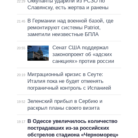
Оккупанты ударили из РСЗО по
22:29
Славянску, есть жертва и ранены
В Германии над военной базой, где
21:45
ремонтируют системы Patriot,
заметили неизвестные БПЛА
Сенат США поддержал
20:55
законопроект об «адских
санкциях» против россии
Миграционный кризис в Сеуте:
20:19
Италия пока не будет отменять
пограничный контроль с Испанией
Зеленский прибыл в Сербию и
19:52
раскрыл планы своего визита
В Одессе увеличилось количество
19:17
пострадавших из-за российских
обстрелов стадиона «Черноморец»