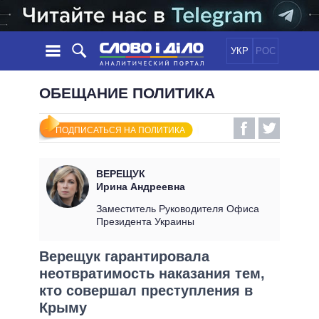
УКР
РОС
НОВОСТИ
ОБЕЩАНИЕ ПОЛИТИКА
ОБЕЩАНИЯ
ЛЕНТА
ПОЛИТИКА
ПОДПИСАТЬСЯ НА ПОЛИТИКА
СОБЫТИЯ
ЭКОНОМИКА
ПОЛИТИКИ
СТАТЬИ
ОБЩЕСТВО
ВЕРЕЩУК
ИНФОГРАФИКА
МНЕНИЯ
МИР
ВСЕ ПОЛИТИКИ
Ирина Андреевна
ОБЗОРЫ
ПРЕЗИДЕНТ И ОФИС
Заместитель Руководителя Офиса
ВИДЕО
Президента Украины
ДАЙДЖЕСТЫ
ВЕРХОВНАЯ РАДА
ПОДДЕРЖАТЬ
КАБИНЕТ МИНИСТРОВ
Верещук гарантировала
ГЛАВЫ ОБЛАДМИНИСТРАЦИЙ
неотвратимость наказания тем,
СРАВНЕНИЕ ПОЛИТИКОВ
МЭРЫ
кто совершал преступления в
Крыму
ВСЕ ПЕРСОНЫ