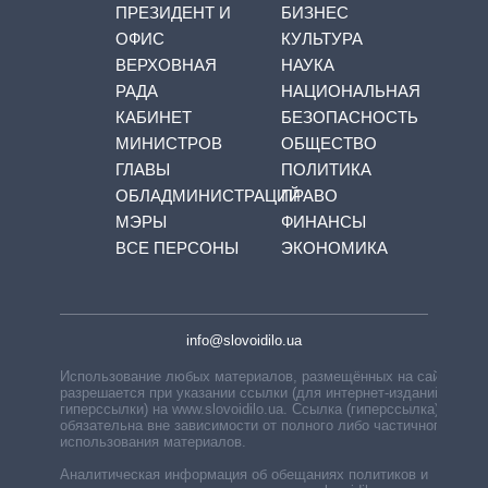
ПРЕЗИДЕНТ И
БИЗНЕС
ОФИС
КУЛЬТУРА
ВЕРХОВНАЯ
НАУКА
РАДА
НАЦИОНАЛЬНАЯ
КАБИНЕТ
БЕЗОПАСНОСТЬ
МИНИСТРОВ
ОБЩЕСТВО
ГЛАВЫ
ПОЛИТИКА
ОБЛАДМИНИСТРАЦИЙ
ПРАВО
МЭРЫ
ФИНАНСЫ
ВСЕ ПЕРСОНЫ
ЭКОНОМИКА
info@slovoidilo.ua
Использование любых материалов, размещённых на сайте,
разрешается при указании ссылки (для интернет-изданий —
гиперссылки) на www.slovoidilo.ua. Ссылка (гиперссылка)
обязательна вне зависимости от полного либо частичного
использования материалов.
Аналитическая информация об обещаниях политиков и