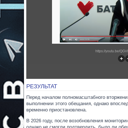
https://youtu.be/QG
РЕЗУЛЬТАТ
Перед началом полномасштабного вторжен
выполнении этого обещания, однако впосле
временно приостановлена.
В 2026 году, после возобновления монитори
однако не смогли подтвердить, было ли обе