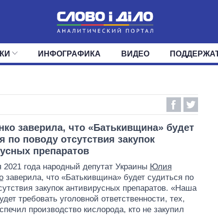
КИ
ИНФОГРАФИКА
ВИДЕО
ПОДДЕРЖА
ИС
ЛЕНТА
ВЕРХОВНАЯ РАДА
СОБЫТИЯ
СТАТЬИ
КАБИНЕТ МИНИСТРОВ
МНЕНИЯ
ОБЗОРЫ
ГЛАВЫ ОБЛАДМИНИ
ДАЙДЖЕСТЫ
ПОЛИТИКА
ДЕПУТАТЫ
ЭКОНОМИКА
КОМИТЕТЫ
ФРАКЦИИ
ОБЩЕСТВО
ОКРУГА
МИР
ко заверила, что «Батькивщина» будет
я по поводу отсутствия закупок
усных препаратов
я 2021 года народный депутат Украины
Юлия
о
заверила, что «Батькивщина» будет судиться по
сутствия закупок антивирусных препаратов. «Наша
удет требовать уголовной ответственности, тех,
еспечил производство кислорода, кто не закупил