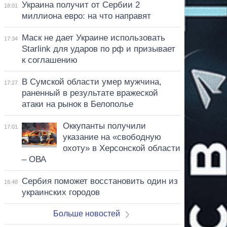
Украина получит от Сербии 2
18:01
миллиона евро: на что направят
Маск не дает Украине использовать
17:34
Starlink для ударов по рф и призывает
к соглашению
В Сумской области умер мужчина,
17:27
раненный в результате вражеской
атаки на рынок в Белополье
Оккупанты получили
17:01
указание на «свободную
охоту» в Херсонской области
– ОВА
Сербия поможет восстановить один из
16:48
украинских городов
Больше новостей