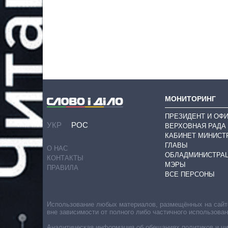
МОНИТОРИНГ
ПРЕЗИДЕНТ И ОФ
УКР
РОС
ВЕРХОВНАЯ РАДА
КАБИНЕТ МИНИСТ
ГЛАВЫ
О НАС
ОБЛАДМИНИСТРА
КОНТАКТЫ
МЭРЫ
ПРАВИЛА
ВСЕ ПЕРСОНЫ
Использование любых материалов, размещённых на сайте,
вне зависимости от полного либо частичного использова
Аналитическая информация об обещаниях политиков и чин