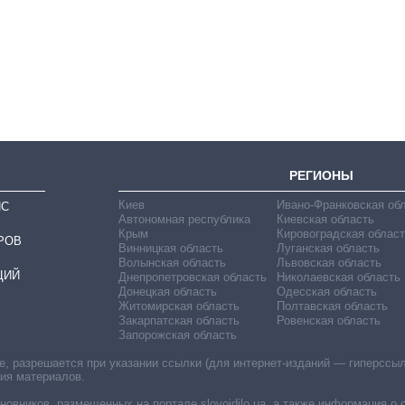
занимал
должность
руководителя СВР
РЕГИОНЫ
Киев
Ивано-Франковская об
ИС
Автономная республика
Киевская область
Крым
Кировоградская област
РОВ
Винницкая область
Луганская область
Волынская область
Львовская область
ЦИЙ
Днепропетровская область
Николаевская область
Донецкая область
Одесская область
Житомирская область
Полтавская область
Закарпатская область
Ровенская область
Запорожская область
 разрешается при указании ссылки (для интернет-изданий — гиперссылки
ния материалов.
овников, размещенных на портале slovoidilo.ua, а также информация о 