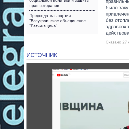
социальной политики и защиты
правильны
прав ветеранов
было заку
привлечен
Председатель партии
без отопл
"Всеукраинское объединение
"Батькивщина"
здравоохр
действова
Сказано 27 
ИСТОЧНИК