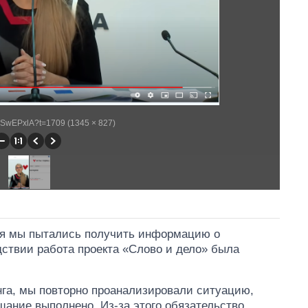
VISwEPxlA?t=1709 (1345 × 827)
ия мы пытались получить информацию о
дствии работа проекта «Слово и дело» была
нга, мы повторно проанализировали ситуацию,
щание выполнено. Из-за этого обязательство