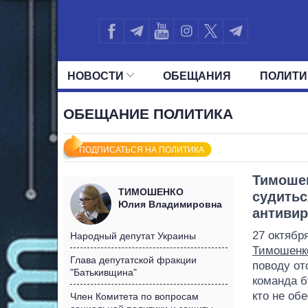
НОВОСТИ
ОБЕЩАНИЯ
ПОЛИТИ
ВСЕ ПОЛИТИКИ
ПРЕЗИДЕНТ И ОФ
ОБЕЩАНИЕ ПОЛИТИКА
ПОДПИСАТЬСЯ НА ПОЛИТИКА
Тимошен
ТИМОШЕНКО
судитьс
Юлия Владимировна
антивир
27 октябр
Народный депутат Украины
Тимошенк
Глава депутатской фракции
поводу от
"Батькивщина"
команда б
кто не об
Член Комитета по вопросам