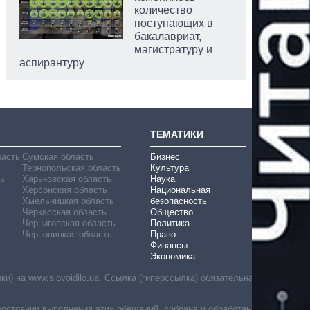
количество
поступающих в
бакалавриат,
магистратуру и
аспирантуру
ТЕМАТИКИ
ласть
Сумская область
Бизнес
Тернопольская область
Культура
ь
Харьковская область
Наука
Херсонская область
Национальная
Хмельницкая область
безопасность
Черкасская область
Общество
Черниговская область
Политика
Черновицкая область
Право
Финансы
Экономика
) на www.slovoidilo.ua. Ссылка (гиперссылка) обязательна
состоянии выполнения этих обещаний, собрана и обработана