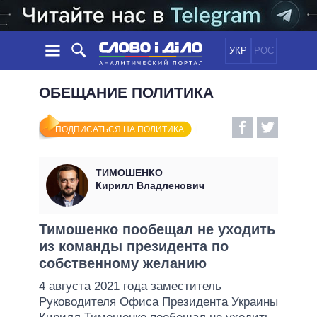
УКР
РОС
НОВОСТИ
ОБЕЩАНИЕ ПОЛИТИКА
ОБЕЩАНИЯ
ЛЕНТА
ПОЛИТИКА
ПОДПИСАТЬСЯ НА ПОЛИТИКА
СОБЫТИЯ
ЭКОНОМИКА
ПОЛИТИКИ
СТАТЬИ
ОБЩЕСТВО
ТИМОШЕНКО
ИНФОГРАФИКА
МНЕНИЯ
МИР
ВСЕ ПОЛИТИКИ
Кирилл Владленович
ОБЗОРЫ
ПРЕЗИДЕНТ И ОФИС
ВИДЕО
ДАЙДЖЕСТЫ
ВЕРХОВНАЯ РАДА
Тимошенко пообещал не уходить
ПОДДЕРЖАТЬ
из команды президента по
КАБИНЕТ МИНИСТРОВ
собственному желанию
ГЛАВЫ ОБЛАДМИНИСТРАЦИЙ
СРАВНЕНИЕ ПОЛИТИКОВ
4 августа 2021 года заместитель
МЭРЫ
Руководителя Офиса Президента Украины
ВСЕ ПЕРСОНЫ