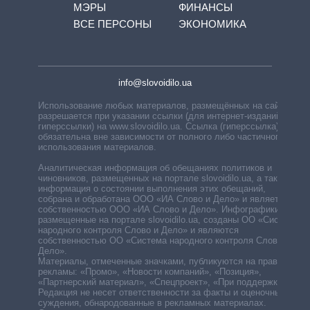
МЭРЫ
ФИНАНСЫ
ВСЕ ПЕРСОНЫ
ЭКОНОМИКА
info@slovoidilo.ua
Использование любых материалов, размещённых на сайте,
разрешается при указании ссылки (для интернет-изданий —
гиперссылки) на www.slovoidilo.ua. Ссылка (гиперссылка)
обязательна вне зависимости от полного либо частичного
использования материалов.
Аналитическая информация об обещаниях политиков и
чиновников, размещенных на портале slovoidilo.ua, а также
информация о состоянии выполнения этих обещаний,
собрана и обработана ООО «ИА Слово и Дело» и является
собственностью ООО «ИА Слово и Дело». Инфографики,
размещенные на портале slovoidilo.ua, созданы ОО «Система
народного контроля Слово и Дело» и являются
собственностью ОО «Система народного контроля Слово и
Дело».
Материалы, отмеченные значками, публикуются на правах
рекламы: «Промо», «Новости компаний», «Позиция»,
«Партнерский материал», «Спецпроект», «При поддержке».
Редакция не несет ответственности за факты и оценочные
суждения, обнародованные в рекламных материалах.