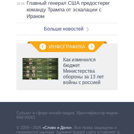
Главный генерал США предостерег
15:34
команду Трампа от эскалации с
Ираном
Больше новостей
ИНФОГРАФИКА
 как
Как изменился
чипы
бюджет
ды и
Министерства
т на
обороны за 13 лет
войны с россией
рф
Субъект в сфере онлайн-медиа. Идентификатор медиа –
R40-05063
© 2009—2026
«Слово и Дело»
.
Все права защищены и
охраняются законом. Администрация сайта оставляет за