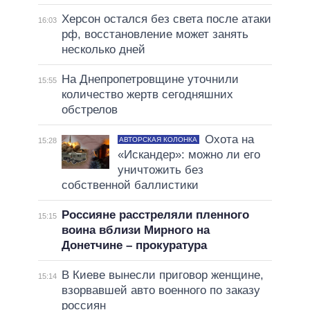
Херсон остался без света после атаки
16:03
рф, восстановление может занять
несколько дней
На Днепропетровщине уточнили
15:55
количество жертв сегодняшних
обстрелов
Охота на
АВТОРСКАЯ КОЛОНКА
15:28
«Искандер»: можно ли его
уничтожить без
собственной баллистики
Россияне расстреляли пленного
15:15
воина вблизи Мирного на
Донетчине – прокуратура
В Киеве вынесли приговор женщине,
15:14
взорвавшей авто военного по заказу
россиян