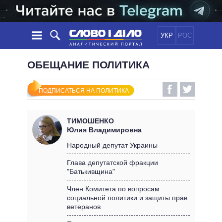
УКР
РОС
НОВОСТИ
ОБЕЩАНИЕ ПОЛИТИКА
ОБЕЩАНИЯ
ЛЕНТА
ПОЛИТИКА
ПОДПИСАТЬСЯ НА ПОЛИТИКА
СОБЫТИЯ
ЭКОНОМИКА
ПОЛИТИКИ
СТАТЬИ
ОБЩЕСТВО
ТИМОШЕНКО
ИНФОГРАФИКА
МНЕНИЯ
МИР
ВСЕ ПОЛИТИКИ
Юлия Владимировна
ОБЗОРЫ
ПРЕЗИДЕНТ И ОФИС
Народный депутат Украины
ВИДЕО
ДАЙДЖЕСТЫ
ВЕРХОВНАЯ РАДА
Глава депутатской фракции
ПОДДЕРЖАТЬ
"Батькивщина"
КАБИНЕТ МИНИСТРОВ
ГЛАВЫ ОБЛАДМИНИСТРАЦИЙ
Член Комитета по вопросам
СРАВНЕНИЕ ПОЛИТИКОВ
социальной политики и защиты прав
МЭРЫ
ветеранов
ВСЕ ПЕРСОНЫ