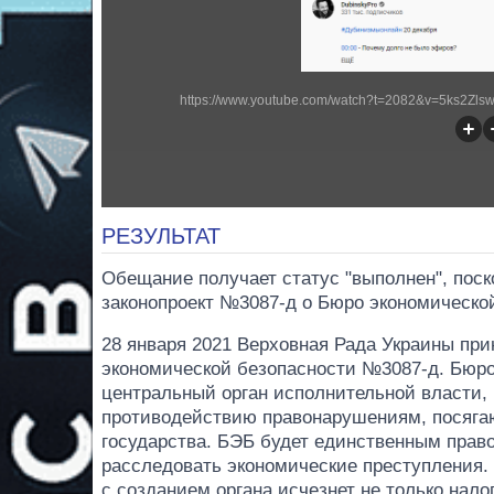
https://www.youtube.com/watch?t=2082&v=5ks2Zls
РЕЗУЛЬТАТ
Обещание получает статус "выполнен", поск
законопроект №3087-д о Бюро экономическо
28 января 2021 Верховная Рада Украины при
экономической безопасности №3087-д. Бюро
центральный орган исполнительной власти, 
противодействию правонарушениям, посяга
государства. БЭБ будет единственным прав
расследовать экономические преступления. К
с созданием органа исчезнет не только нал