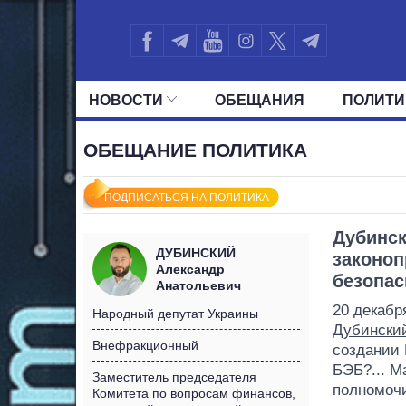
НОВОСТИ
ОБЕЩАНИЯ
ПОЛИТИ
ВСЕ ПОЛИТИКИ
ПРЕЗИДЕНТ И ОФ
ОБЕЩАНИЕ ПОЛИТИКА
ПОДПИСАТЬСЯ НА ПОЛИТИКА
Дубинск
ДУБИНСКИЙ
законоп
Александр
безопас
Анатольевич
20 декабр
Народный депутат Украины
Дубински
Внефракционный
создании 
БЭБ?... М
Заместитель председателя
полномочи
Комитета по вопросам финансов,