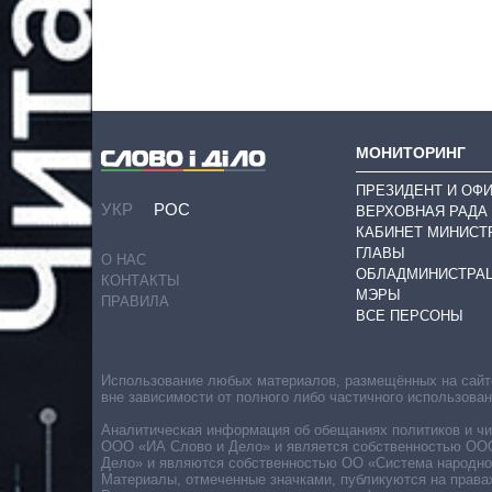
МОНИТОРИНГ
ПРЕЗИДЕНТ И ОФ
УКР
РОС
ВЕРХОВНАЯ РАДА
КАБИНЕТ МИНИСТ
ГЛАВЫ
О НАС
ОБЛАДМИНИСТРА
КОНТАКТЫ
МЭРЫ
ПРАВИЛА
ВСЕ ПЕРСОНЫ
Использование любых материалов, размещённых на сайте,
вне зависимости от полного либо частичного использова
Аналитическая информация об обещаниях политиков и чин
ООО «ИА Слово и Дело» и является собственностью ООО 
Дело» и являются собственностью ОО «Система народног
Материалы, отмеченные значками, публикуются на права