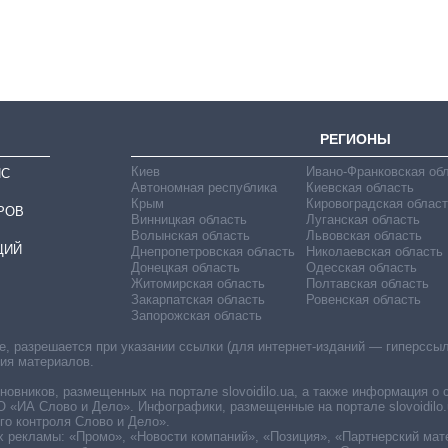
главной целью рф
РЕГИОНЫ
Киев
Ивано-Франковская об
ИС
Автономная республика
Киевская область
Крым
Кировоградская област
РОВ
Винницкая область
Луганская область
Волынская область
Львовская область
ЦИЙ
Днепропетровская область
Николаевская область
Донецкая область
Одесская область
Житомирская область
Полтавская область
Закарпатская область
Ровенская область
Запорожская область
 разрешается при указании ссылки (для интернет-изданий — гиперссылки
ния материалов.
овников, размещенных на портале slovoidilo.ua, а также информация о 
«ИА Слово и Дело». Инфографики, размещенные на портале slovoidilo.
о контроля Слово и Дело».
х рекламы: «Промо», «Новости компаний», «Позиция», «Партнерский мат