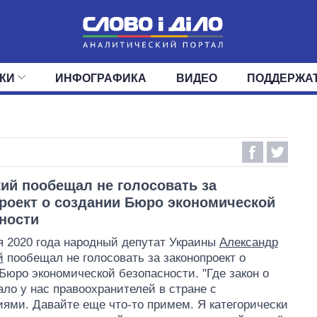
КИ
ИНФОГРАФИКА
ВИДЕО
ПОДДЕРЖА
ИС
ЛЕНТА
ВЕРХОВНАЯ РАДА
СОБЫТИЯ
СТАТЬИ
КАБИНЕТ МИНИСТРОВ
МНЕНИЯ
ОБЗОРЫ
ГЛАВЫ ОБЛАДМИНИ
ДАЙДЖЕСТЫ
ПОЛИТИКА
ДЕПУТАТЫ
ЭКОНОМИКА
КОМИТЕТЫ
ФРАКЦИИ
ОБЩЕСТВО
ОКРУГА
МИР
ий пообещал не голосовать за
роект о создании Бюро экономической
ности
я 2020 года народный депутат Украины
Александр
й
пообещал не голосовать за законопроект о
Бюро экономической безопасности. "Где закон о
ало у нас правоохранителей в стране с
ями. Давайте еще что-то примем. Я категорически