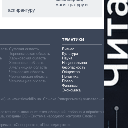
магистратуру и
аспирантуру
ТЕМАТИКИ
ласть
Сумская область
Бизнес
Тернопольская область
Культура
ь
Харьковская область
Наука
Херсонская область
Национальная
Хмельницкая область
безопасность
Черкасская область
Общество
Черниговская область
Политика
Черновицкая область
Право
Финансы
Экономика
) на www.slovoidilo.ua. Ссылка (гиперссылка) обязательна
состоянии выполнения этих обещаний, собрана и обработана
ua, созданы ОО «Система народного контроля Слово и
ериал», «Спецпроект», «При поддержке».