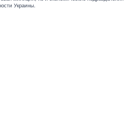
ности Украины.
Восемь
массированных
ударов по Украине
за лето: Киев и
область стали