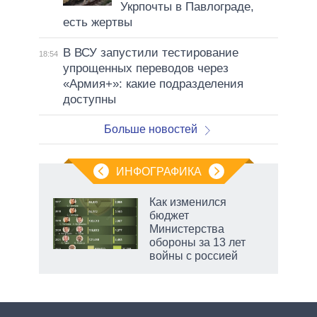
Укрпочты в Павлограде,
есть жертвы
В ВСУ запустили тестирование
18:54
упрощенных переводов через
«Армия+»: какие подразделения
доступны
Больше новостей
ИНФОГРАФИКА
Как изменился
бюджет
не за
Министерства
асть
обороны за 13 лет
елью
войны с россией
маги