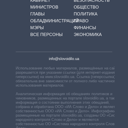
КАБИНЕТ
БЕЗОПАСНОСТЬ
МИНИСТРОВ
ОБЩЕСТВО
ГЛАВЫ
ПОЛИТИКА
ОБЛАДМИНИСТРАЦИЙ
ПРАВО
МЭРЫ
ФИНАНСЫ
ВСЕ ПЕРСОНЫ
ЭКОНОМИКА
info@slovoidilo.ua
Использование любых материалов, размещённых на сайте,
разрешается при указании ссылки (для интернет-изданий —
гиперссылки) на www.slovoidilo.ua. Ссылка (гиперссылка)
обязательна вне зависимости от полного либо частичного
использования материалов.
Аналитическая информация об обещаниях политиков и
чиновников, размещенных на портале slovoidilo.ua, а также
информация о состоянии выполнения этих обещаний,
собрана и обработана ООО «ИА Слово и Дело» и является
собственностью ООО «ИА Слово и Дело». Инфографики,
размещенные на портале slovoidilo.ua, созданы ОО «Система
народного контроля Слово и Дело» и являются
собственностью ОО «Система народного контроля Слово и