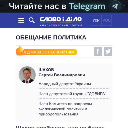
УКР
РОС
НОВОСТИ
ОБЕЩАНИЕ ПОЛИТИКА
ОБЕЩАНИЯ
ЛЕНТА
ПОЛИТИКА
ПОДПИСАТЬСЯ НА ПОЛИТИКА
СОБЫТИЯ
ЭКОНОМИКА
ПОЛИТИКИ
СТАТЬИ
ОБЩЕСТВО
ШАХОВ
ИНФОГРАФИКА
МНЕНИЯ
МИР
ВСЕ ПОЛИТИКИ
Сергей Владимирович
ОБЗОРЫ
ПРЕЗИДЕНТ И ОФИС
Народный депутат Украины
ВИДЕО
ДАЙДЖЕСТЫ
ВЕРХОВНАЯ РАДА
Член депутатской группы "ДОВИРА"
ПОДДЕРЖАТЬ
КАБИНЕТ МИНИСТРОВ
Член Комитета по вопросам
ГЛАВЫ ОБЛАДМИНИСТРАЦИЙ
экологической политики и
СРАВНЕНИЕ ПОЛИТИКОВ
природопользования
МЭРЫ
ВСЕ ПЕРСОНЫ
Шахов пообещал, что не будет