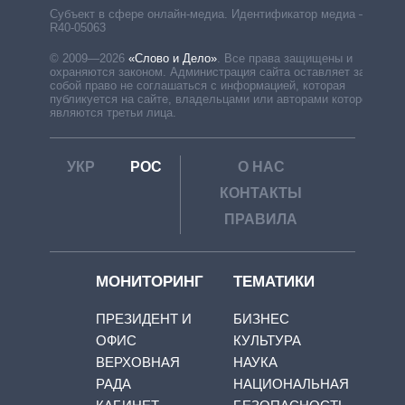
Субъект в сфере онлайн-медиа. Идентификатор медиа –
R40-05063
© 2009—2026
«Слово и Дело»
.
Все права защищены и
охраняются законом. Администрация сайта оставляет за
собой право не соглашаться с информацией, которая
публикуется на сайте, владельцами или авторами которой
являются третьи лица.
УКР
РОС
О НАС
КОНТАКТЫ
ПРАВИЛА
МОНИТОРИНГ
ТЕМАТИКИ
ПРЕЗИДЕНТ И
БИЗНЕС
ОФИС
КУЛЬТУРА
ВЕРХОВНАЯ
НАУКА
РАДА
НАЦИОНАЛЬНАЯ