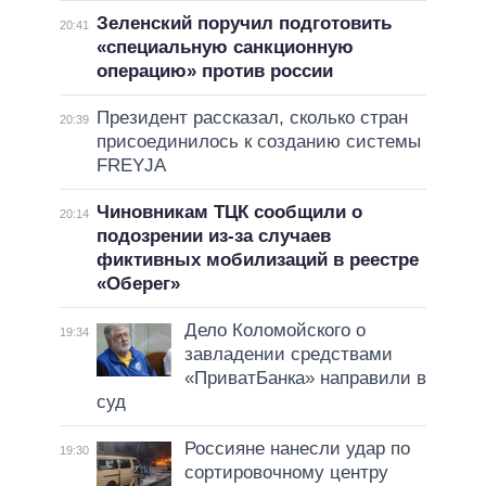
Зеленский поручил подготовить
20:41
«специальную санкционную
операцию» против россии
Президент рассказал, сколько стран
20:39
присоединилось к созданию системы
FREYJA
Чиновникам ТЦК сообщили о
20:14
подозрении из-за случаев
фиктивных мобилизаций в реестре
«Оберег»
Дело Коломойского о
19:34
завладении средствами
«ПриватБанка» направили в
суд
Россияне нанесли удар по
19:30
сортировочному центру