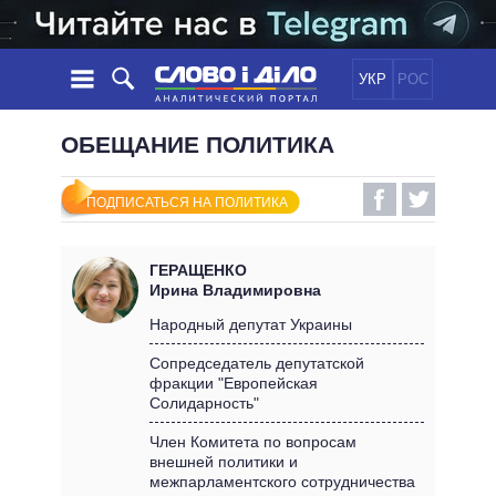
УКР
РОС
НОВОСТИ
ОБЕЩАНИЕ ПОЛИТИКА
ОБЕЩАНИЯ
ЛЕНТА
ПОЛИТИКА
ПОДПИСАТЬСЯ НА ПОЛИТИКА
СОБЫТИЯ
ЭКОНОМИКА
ПОЛИТИКИ
СТАТЬИ
ОБЩЕСТВО
ГЕРАЩЕНКО
ИНФОГРАФИКА
МНЕНИЯ
МИР
ВСЕ ПОЛИТИКИ
Ирина Владимировна
ОБЗОРЫ
ПРЕЗИДЕНТ И ОФИС
Народный депутат Украины
ВИДЕО
ДАЙДЖЕСТЫ
ВЕРХОВНАЯ РАДА
Сопредседатель депутатской
ПОДДЕРЖАТЬ
фракции "Европейская
КАБИНЕТ МИНИСТРОВ
Солидарность"
ГЛАВЫ ОБЛАДМИНИСТРАЦИЙ
СРАВНЕНИЕ ПОЛИТИКОВ
Член Комитета по вопросам
МЭРЫ
внешней политики и
ВСЕ ПЕРСОНЫ
межпарламентского сотрудничества