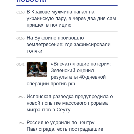
В Кракове мужчина напал на
01:53
украинскую пару, а через два дня сам
пришел в полицию
На Буковине произошло
00:55
землетрясение: где зафиксировали
толчки
«Впечатляющие потери»:
00:41
Зеленский оценил
результаты 40-дневной
операции против рф
Испанская разведка предупредила о
23:55
новой попытке массового прорыва
мигрантов в Сеуту
Россияне ударили по центру
21:57
Павлограда, есть пострадавшие