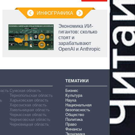
ИНФОГРАФИКА
Экономика ИИ-
гигантов: сколько
стоят и
зарабатывают
OpenAI и Anthropic
ТЕМАТИКИ
ласть
Сумская область
Бизнес
Тернопольская область
Культура
ь
Харьковская область
Наука
Херсонская область
Национальная
Хмельницкая область
безопасность
Черкасская область
Общество
Черниговская область
Политика
Черновицкая область
Право
Финансы
Экономика