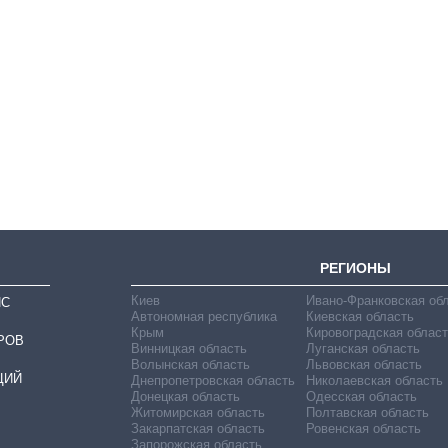
Как выросли
тарифы на
холодную воду в
городах Украины
на начало августа
РЕГИОНЫ
Киев
Ивано-Франковская об
ИС
Автономная республика
Киевская область
Крым
Кировоградская област
РОВ
Винницкая область
Луганская область
Волынская область
Львовская область
ЦИЙ
Днепропетровская область
Николаевская область
Донецкая область
Одесская область
Житомирская область
Полтавская область
Закарпатская область
Ровенская область
Запорожская область