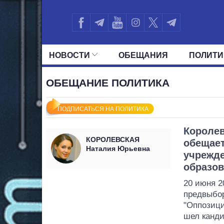
НОВОСТИ
ОБЕЩАНИЯ
ПОЛИТИ
ВСЕ ПОЛИТИКИ
ПРЕЗИДЕНТ И ОФ
ОБЕЩАНИЕ ПОЛИТИКА
ПОДПИСАТЬСЯ НА ПОЛИТИКА
Королев
КОРОЛЕВСКАЯ
обещает
Наталия Юрьевна
учрежде
образов
20 июня 2
предвыбор
"Оппозици
шел канди