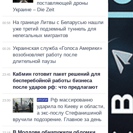
поставляющей дроны
Украине – Die Zeit
На границе Литвы с Беларусью нашли
00:58
уже третий подземный туннель для
нелегальных мигрантов
Украинская служба «Голоса Америки»
00:26
возобновляет работу после
длительной паузы
Кабмин готовит пакет решений для
23:45
бесперебойной работы бизнеса
после ударов рф: что предлагают
Рф массированно
ИТОГИ
23:00
ударила по Киеву и области,
а экс-послу Стефанишиной
вручили подозрение. Главное за день
В Молдове обнаружили обломки
22:18