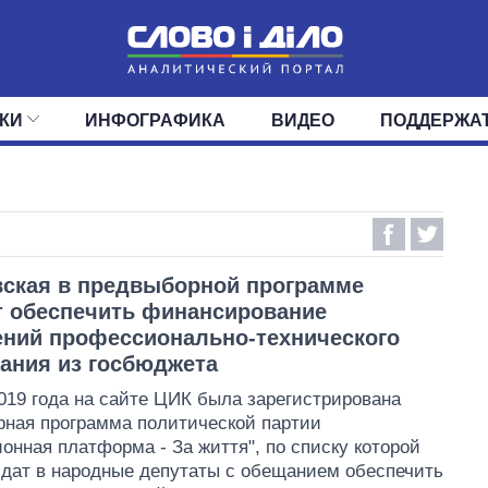
КИ
ИНФОГРАФИКА
ВИДЕО
ПОДДЕРЖА
ИС
ЛЕНТА
ВЕРХОВНАЯ РАДА
СОБЫТИЯ
СТАТЬИ
КАБИНЕТ МИНИСТРОВ
МНЕНИЯ
ОБЗОРЫ
ГЛАВЫ ОБЛАДМИНИ
ДАЙДЖЕСТЫ
ПОЛИТИКА
ДЕПУТАТЫ
ЭКОНОМИКА
КОМИТЕТЫ
ФРАКЦИИ
ОБЩЕСТВО
ОКРУГА
МИР
ская в предвыборной программе
 обеспечить финансирование
ний профессионально-технического
ания из госбюджета
019 года на сайте ЦИК была зарегистрирована
ная программа политической партии
онная платформа - За життя", по списку которой
дат в народные депутаты с обещанием обеспечить