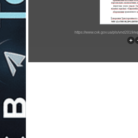
https://www.cvk.gov.ua/pls/vnd2019