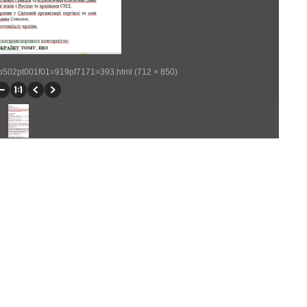
/wp502pt001f01=919pf7171=393.html (712 × 850)