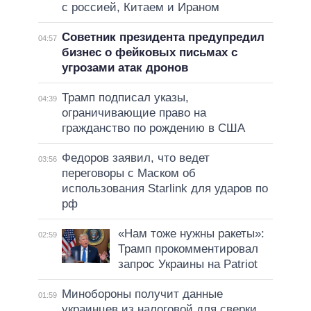
с россией, Китаем и Ираном
Советник президента предупредил
04:57
бизнес о фейковых письмах с
угрозами атак дронов
Трамп подписал указы,
04:39
ограничивающие право на
гражданство по рождению в США
Федоров заявил, что ведет
03:56
переговоры с Маском об
использования Starlink для ударов по
рф
«Нам тоже нужны ракеты»:
02:59
Трамп прокомментировал
запрос Украины на Patriot
Минобороны получит данные
01:59
украинцев из налоговой для сверки