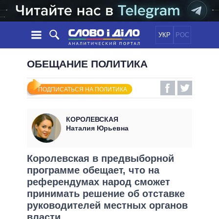
УКР
РОС
НОВОСТИ
ОБЕЩАНИЕ ПОЛИТИКА
ОБЕЩАНИЯ
ЛЕНТА
ПОЛИТИКА
ПОДПИСАТЬСЯ НА ПОЛИТИКА
СОБЫТИЯ
ЭКОНОМИКА
ПОЛИТИКИ
СТАТЬИ
ОБЩЕСТВО
КОРОЛЕВСКАЯ
ИНФОГРАФИКА
МНЕНИЯ
МИР
ВСЕ ПОЛИТИКИ
Наталия Юрьевна
ОБЗОРЫ
ПРЕЗИДЕНТ И ОФИС
ВИДЕО
ДАЙДЖЕСТЫ
ВЕРХОВНАЯ РАДА
Королевская в предвыборной
ПОДДЕРЖАТЬ
программе обещает, что на
КАБИНЕТ МИНИСТРОВ
референдумах народ сможет
ГЛАВЫ ОБЛАДМИНИСТРАЦИЙ
СРАВНЕНИЕ ПОЛИТИКОВ
принимать решение об отставке
МЭРЫ
руководителей местных органов
ВСЕ ПЕРСОНЫ
власти