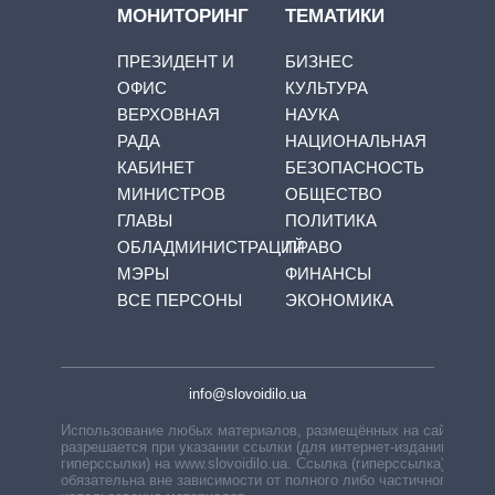
МОНИТОРИНГ
ТЕМАТИКИ
ПРЕЗИДЕНТ И
БИЗНЕС
ОФИС
КУЛЬТУРА
ВЕРХОВНАЯ
НАУКА
РАДА
НАЦИОНАЛЬНАЯ
КАБИНЕТ
БЕЗОПАСНОСТЬ
МИНИСТРОВ
ОБЩЕСТВО
ГЛАВЫ
ПОЛИТИКА
ОБЛАДМИНИСТРАЦИЙ
ПРАВО
МЭРЫ
ФИНАНСЫ
ВСЕ ПЕРСОНЫ
ЭКОНОМИКА
info@slovoidilo.ua
Использование любых материалов, размещённых на сайте,
разрешается при указании ссылки (для интернет-изданий —
гиперссылки) на www.slovoidilo.ua. Ссылка (гиперссылка)
обязательна вне зависимости от полного либо частичного